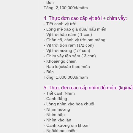
- Bún
T
Tổng: 2,100,000đ/mâm
đ
r
ủ
4. Thực đơn cao cấp vịt trời + chim vẫy:
ư
- Tiết canh vịt trời
n
- Lòng mề xào giá dữa/ nấu miến
m
g
- Vịt trời hấp nấm ( 1 con)
ó
- Chân cổ, cánh vịt trời om măng
N
n
- Vịt trời trộn răm (1/2 con)
ấ
- Vịt trời nướng (1/2 con)
u
- Chim vẫy tần sâm ( 3 con)
M
- Khoai/ngô chiên
e
c
- Rau luộc/xào theo mùa
n
- Bún
ỗ
u
Tổng: 1,800,000đ/mâm
ở
5. Thực đơn cao cấp nhím đủ món: (kg/m
B
- Tiết canh Nhím
À
- Canh đắng
H
N
- Lòng nhím xào hoa chuối
o
- Nhím nướng
à
- Nhím hấp
1
n
- Nhím xào lăn
0
- Canh xương om khoai
- Ngô/khoai chiên
K