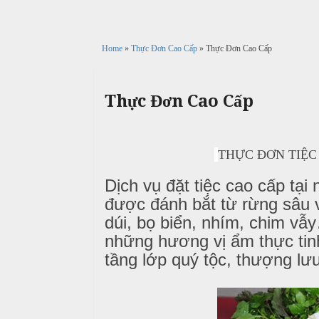
c
n
ả
ô
h
C
i
n
ư
Home
»
Thực Đơn Cao Cấp
» Thực Đơn Cao Cấp
g
X
ớ
P
u
i
h
n
â
ò
Thực Đơn Cao Cấp
g
n
n
h
N
g
M
i
ẫ
e
THỰC ĐƠN TIỆC 
ệ
u
n
p
Dịch vụ đặt tiệc cao cấp tạ
u
c
được đánh bắt từ rừng sâu 
ỗ
T
dúi, bọ biển, nhím, chim v
C
r
B
những hương vị ẩm thực tin
ỗ
u
a
tầng lớp quý tộc, thượng lư
y
G
ề
Đ
i
n
ì
ỗ
n