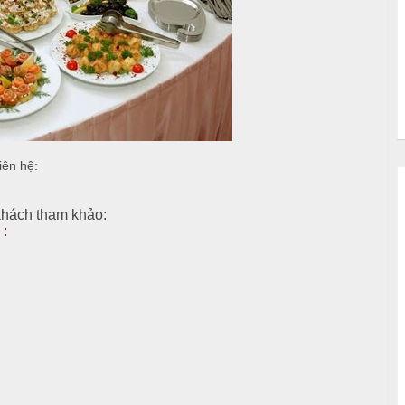
iên hệ:
 khách tham khảo:
 :