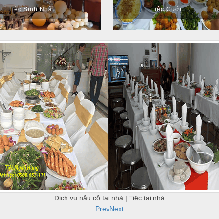
Tiệc Sinh Nhật
Tiệc Cưới
Dịch vụ nẫu cỗ tại nhà | Tiệc tại nhà
Prev
Next