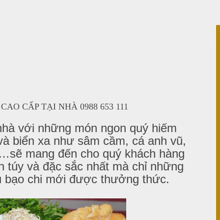
CAO CẤP TẠI NHÀ 0988 653 111
i nhà với những món ngon quý hiếm
và biển xa như sâm cầm, cá anh vũ,
ẫy…sẽ mang đến cho quý khách hàng
h túy và đặc sắc nhất mà chỉ những
u bạo chi mới được thưởng thức.