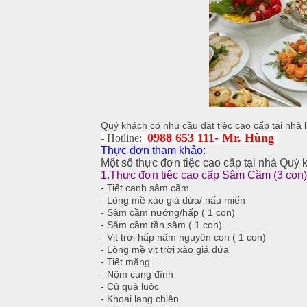
i
u
ệ
c
c
M
ỗ
C
e
ư
n
T
ớ
u
â
i
y
Quý khách có nhu cầu đặt tiệc cao cấp tại nhà l
T
C
0988 653 111- Mr. Hùng
- Hotline:
i
h
H
Thực đơn tham khảo:
ệ
u
Một số thực đơn tiệc cao cấp tại nhà Quý
ồ
1.Thực đơn tiệc cao cấp Sâm Cầm (3 con)
c
y
N
- Tiết canh sâm cầm
ê
ẫ
- Lòng mề xào giá dứa/ nấu miến
S
n
u
- Sâm cầm nướng/hấp ( 1 con)
i
- Sâm cầm tần sâm ( 1 con)
n
M
- Vịt trời hấp nấm nguyên con ( 1 con)
c
- Lòng mề vịt trời xào giá dứa
h
ó
ỗ
- Tiết măng
n
- Nộm cung đình
N
H
- Củ quả luộc
h
M
- Khoai lang chiên
o