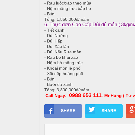
- Rau luộc/xào theo mùa
i
- Nộm măng trúc bắp bò
ế
- Bún
m
Tổng: 1,850,000đ/mâm
T
6. Thực đơn Cao Cấp Dúi đủ món ( 3kg/
i
- Tiết canh
ệ
- Dúi Nướng
c
- Dúi Hấp
N
- Dúi Xào lăn
ẫ
- Dúi Nấu Rựa mận
B
u
- Rau bò khai xào
u
- Nộm bò măng trúc
f
- Khoai môn lệ phố
c
f
- Xôi nếp hoàng phố
ỗ
- Bún
e
- Bưởi da xanh
t
T
Tổng: 3,800,000đ/mâm
0988 653 111
Call Ngay:
- Mr Hùng ( Tư v
h
M
a
ặ
n
SHARE
SHARE
n
h
T
e
T
a