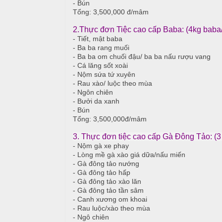
ậ
e
- Bún
à
Tổng: 3,500,000 đ/mâm
t
n
n
u
g
2.Thực đơn Tiệc cao cấp Baba: (4kg bab
- Tiết, mật baba
C
- Ba ba rang muối
M
T
- Ba ba om chuối đậu/ ba ba nấu rượu vang
a
a
i
- Cá lăng sốt xoài
o
i
- Nộm sứa tứ xuyên
ệ
N
- Rau xào/ luộc theo mùa
c
C
- Ngôn chiên
ẫ
ấ
- Bưởi da xanh
u
B
- Bún
p
Tổng: 3,500,000đ/mâm
u
c
f
3. Thực đơn tiệc cao cấp Gà Đông Tảo: (
ỗ
f
- Nộm gà xe phay
e
M
- Lòng mề gà xào giá dữa/nấu miến
H
t
e
- Gà đông tảo nướng
a
- Gà đông tảo hấp
n
i
- Gà đông tảo xào lăn
u
- Gà đông tảo tần sâm
- Canh xương om khoai
B
C
- Rau luộc/xào theo mùa
à
- Ngô chiên
Á