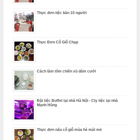
L
Thực đơn tiệc bàn 10 người
â
m
Thực Đơn Cỗ Giỗ Chạp
N
ẫ
u
Cách làm tôm chiên xù đám cưới
c
ỗ
S
Đặt tiệc Buffet tại nhà Hà Nội - Cty tiệc tại nhà
ơ
Mạnh Hùng
n
T
Thực đơn nấu cỗ giỗ mùa hè mát mẻ
â
y