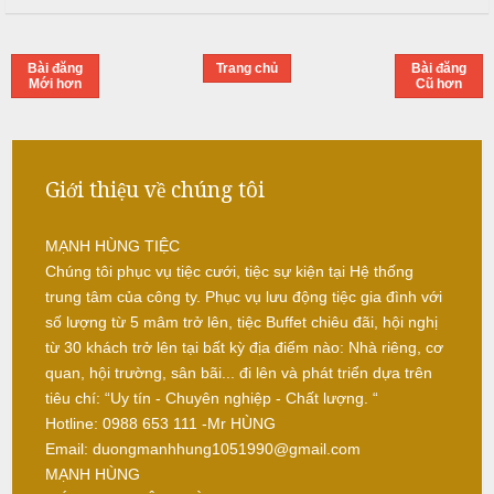
i
ế
m
T
Bài đăng
Trang chủ
Bài đăng
Mới hơn
Cũ hơn
i
ệ
c
N
ẫ
Giới thiệu về chúng tôi
B
u
u
f
MẠNH HÙNG TIỆC
c
f
Chúng tôi phục vụ tiệc cưới, tiệc sự kiện tại Hệ thống
ỗ
e
trung tâm của công ty. Phục vụ lưu động tiệc gia đình với
t
số lượng từ 5 mâm trở lên, tiệc Buffet chiêu đãi, hội nghị
T
h
từ 30 khách trở lên tại bất kỳ địa điểm nào: Nhà riêng, cơ
M
a
quan, hội trường, sân bãi... đi lên và phát triển dựa trên
ặ
n
tiêu chí: “Uy tín - Chuyên nghiệp - Chất lượng. “
n
h
Hotline: 0988 653 111 -Mr HÙNG
T
Email: duongmanhhung1051990@gmail.com
e
T
MẠNH HÙNG
a
r