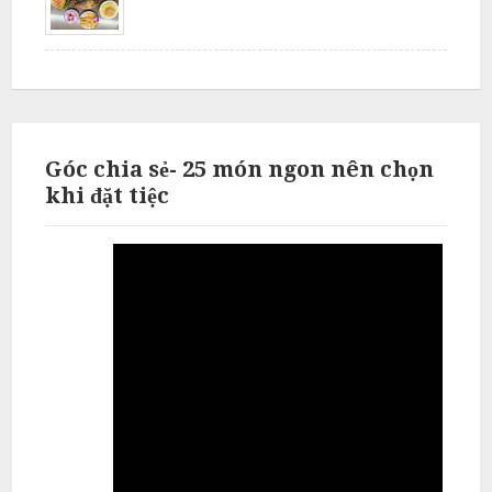
N
ấ
u
c
ỗ
Góc chia sẻ- 25 món ngon nên chọn
P
khi đặt tiệc
h
ú
c
T
h
ọ
N
ẫ
u
c