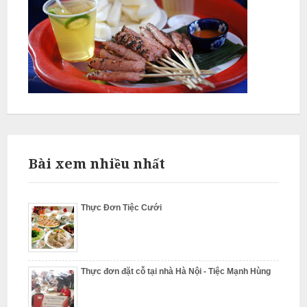
ỗ
Q
u
ố
c
O
a
i
N
Bài xem nhiều nhất
ẫ
u
Thực Đơn Tiệc Cưới
c
ỗ
G
Thực đơn đặt cỗ tại nhà Hà Nội - Tiệc Mạnh Hùng
i
a