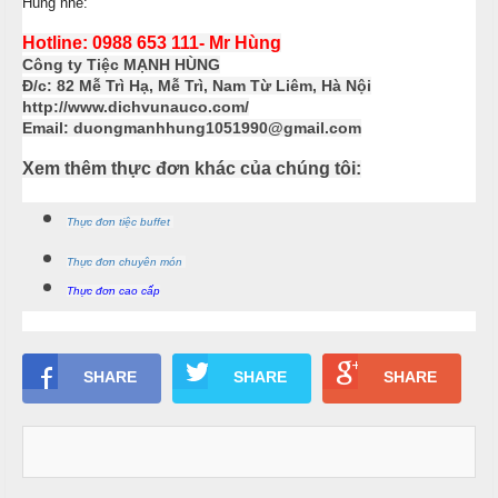
ậ
e
Hùng nhé:
à
t
n
n
Hotline: 0988 653 111- Mr Hùng
u
g
Công ty Tiệc MẠNH HÙNG
Đ/c: 82 Mễ Trì Hạ, Mễ Trì, Nam Từ Liêm, Hà Nội
C
M
http://www.dichvunauco.com/
T
a
Email: duongmanhhung1051990@gmail.com
a
i
o
i
ệ
Xem thêm thực đơn khác của chúng tôi:
N
c
C
ẫ
ấ
Thực đơn tiệc buffet
u
B
p
u
Thực đơn chuyên món
c
f
Thực đơn cao cấp
ỗ
f
e
M
H
t
e
a
SHARE
SHARE
SHARE
n
i
u
B
C
à
Á