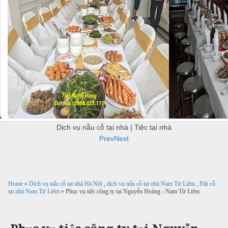
u
c
c
B
ỗ
ỗ
B
ắ
u
c
ở
H
f
à
f
N
H
e
i
à
Đ
t
n
ô
T
h
N
n
h
N
ộ
g
ự
ấ
i
N
c
u
Dịch vụ nẫu cỗ tại nhà | Tiệc tại nhà
T
ẫ
Prev
Next
i
u
Đ
c
ệ
ơ
ỗ
c
c
n
ỗ
t
Home
»
Dịch vụ nấu cỗ tại nhà Hà Nội
,
dịch vụ nấu cỗ tại nhà Nam Từ Liêm
,
Đặt cỗ
k
T
ạ
tại nhà Nam Từ Liêm
» Phục vụ tiệc công ty tại Nguyễn Hoàng - Nam Từ Liêm
h
T
i
i
u
h
ệ
a
c
H