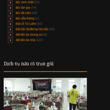
tiệc sinh nhật
(33)
tiệc tân gia
(74)
tiệc tất niên
(43)
tiệc đầy tháng
(1)
Đặt cỗ Từ Liêm
(10)
Đặt tiệc Buffet tại Hà Nội
(23)
đặt tiệc tại chung cư
(8)
đặt tiệc tại nhà
(122)
Dịch vụ nấu cỗ trọn gói