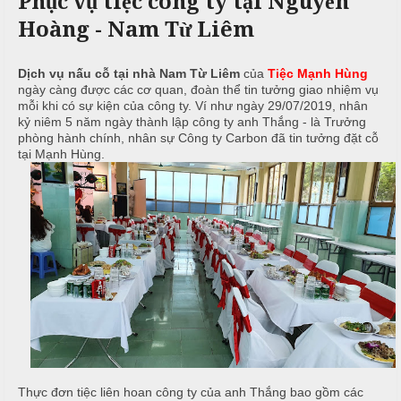
Phục vụ tiệc công ty tại Nguyễn
c
n
ả
Hoàng - Nam Từ Liêm
ô
h
C
i
n
ư
g
X
ớ
P
Dịch vụ nấu cỗ tại nhà Nam Từ Liêm
của
Tiệc Mạnh Hùng
ngày càng được các cơ quan, đoàn thể tin tưởng giao nhiệm vụ
u
i
h
mỗi khi có sự kiện của công ty. Ví như ngày 29/07/2019, nhân
n
â
ò
kỷ niêm 5 năm ngày thành lập công ty anh Thắng - là Trưởng
g
n
n
phòng hành chính, nhân sự Công ty Carbon đã tin tưởng đặt cỗ
h
N
g
tại Mạnh Hùng.
M
i
ẫ
e
ệ
u
n
p
u
c
ỗ
T
C
r
B
ỗ
u
a
y
G
ề
Đ
i
n
ì
ỗ
n
Thực đơn tiệc liên hoan công ty của anh Thắng bao gồm các