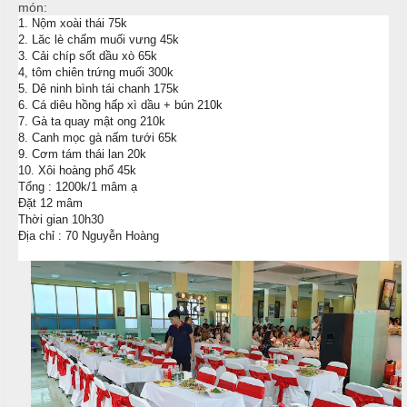
T
h
món:
C
h
1. Nộm xoài thái 75k
N
2. Lăc lè chấm muối vưng 45k
h
ố
ẫ
3. Cải chíp sốt dầu xò 65k
ạ
n
u
4, tôm chiên trứng muối 300k
p
g
5. Dê ninh bình tái chanh 175k
T
T
6. Cá diêu hồng hấp xì dầu + bún 210k
c
i
h
7. Gà ta quay mật ong 210k
ỗ
8. Canh mọc gà nấm tưới 65k
ệ
ự
9. Cơm tám thái lan 20k
c
c
C
10. Xôi hoàng phố 45k
ầ
Tổng : 1200k/1 mâm ạ
T
Đ
Đặt 12 mâm
u
Thời gian 10h30
â
ơ
Địa chỉ : 70 Nguyễn Hoàng
n
n
G
i
G
T
ấ
i
â
y
a
n
G
N
i
T
ẫ
a