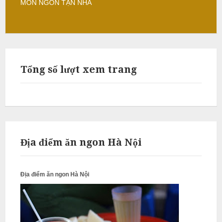
MÓN NGON TẬN NHÀ
-
ì
b
N
r
ấ
e
u
a
k
c
Tổng số lượt xem trang
-
ỗ
T
i
S
e
ó
c
c
-
t
Địa điểm ăn ngon Hà Nội
S
r
ơ
a
n
N
Địa điểm ăn ngon Hà Nội
ẫ
u
c