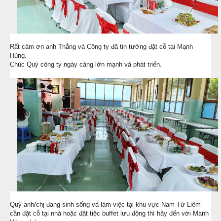
i
u
ệ
c
c
M
ỗ
Rất cảm ơn anh Thắng và Công ty đã tin tưởng đặt cỗ tại Mạnh
C
e
Hùng.
ư
n
T
Chúc Quý công ty ngày càng lớn mạnh và phát triển.
ớ
u
â
i
y
T
C
i
h
H
ệ
u
ồ
c
y
N
ê
ẫ
S
n
u
i
n
M
c
h
ó
ỗ
n
N
H
Quý anh/chị đang sinh sống và làm việc tại khu vực Nam Từ Liêm
h
M
cần đặt cỗ tại nhà hoặc đặt tiệc buffet lưu động thì hãy đến với Mạnh
o