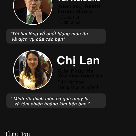
L
i
ê
m
Thực Đơn