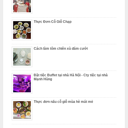
L
i
Thực Đơn Cỗ Giỗ Chạp
ê
m
Cách làm tôm chiên xù đám cưới
Đặt tiệc Buffet tại nhà Hà Nội - Cty tiệc tại nhà
Mạnh Hùng
Thực đơn nấu cỗ giỗ mùa hè mát mẻ