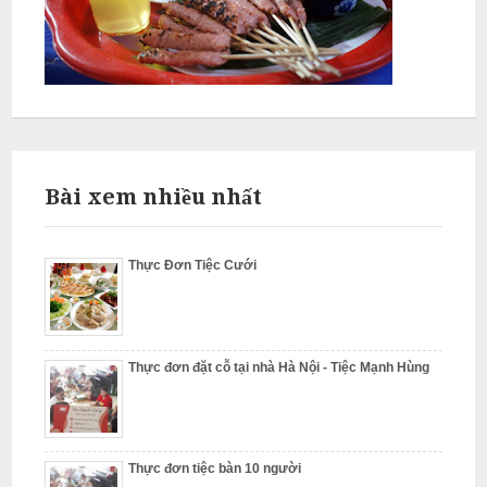
ỗ
T
h
ư
ờ
n
g
Bài xem nhiều nhất
T
í
Thực Đơn Tiệc Cưới
n
N
ẫ
u
Thực đơn đặt cỗ tại nhà Hà Nội - Tiệc Mạnh Hùng
c
ỗ
T
Thực đơn tiệc bàn 10 người
ừ