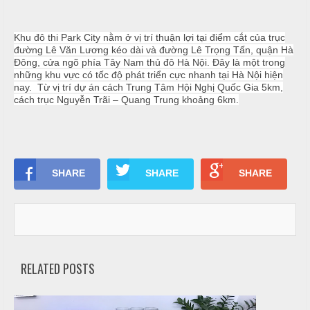
-
ì
b
N
r
Khu đô thi Park City nằm ở vị trí thuận lợi tại điểm cắt của trục
ấ
đường Lê Văn Lương kéo dài và đường Lê Trọng Tấn, quận Hà
e
u
Đông, cửa ngõ phía Tây Nam thủ đô Hà Nội. Đây là một trong
a
những khu vực có tốc độ phát triển cực nhanh tại Hà Nội hiện
k
nay. Từ vị trí dự án cách Trung Tâm Hội Nghị Quốc Gia 5km,
c
-
cách trục Nguyễn Trãi – Quang Trung khoảng 6km.
ỗ
T
i
S
e
ó
c
c
SHARE
SHARE
SHARE
-
t
S
r
ơ
a
n
N
ẫ
RELATED POSTS
u
c