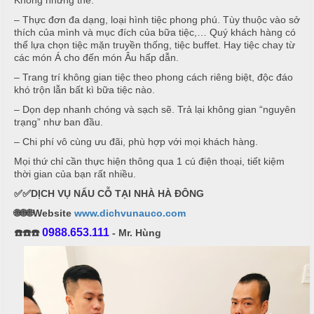
Không những thế:
T
– Thực đơn đa dạng, loại hình tiệc phong phú. Tùy thuộc vào sở
đ
r
thích của mình và mục đích của bữa tiệc,… Quý khách hàng có
ủ
thể lựa chọn tiệc mặn truyền thống, tiệc buffet. Hay tiệc chay từ
ư
các món Á cho đến món Âu hấp dẫn.
n
m
g
– Trang trí không gian tiệc theo phong cách riêng biệt, độc đáo
ó
khó trộn lẫn bất kì bữa tiệc nào.
N
n
ấ
– Dọn dẹp nhanh chóng và sạch sẽ. Trả lại không gian “nguyên
trạng” như ban đầu.
u
M
– Chi phí vô cùng ưu đãi, phù hợp với mọi khách hàng.
e
c
n
Mọi thứ chỉ cần thực hiện thông qua 1 cú điện thoại, tiết kiệm
ỗ
thời gian của bạn rất nhiều.
u
✅✅DỊCH VỤ NẤU CỖ TẠI NHÀ HÀ ĐÔNG
ở
B
🌐🌐🌐Website
www.dichvunauco.com
À
H
0988.653.111
☎️☎️☎️
- Mr. Hùng
N
o
à
1
n
0
K