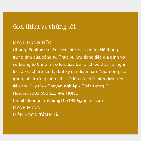
L
â
m
Giới thiệu về chúng tôi
MẠNH HÙNG TIỆC
N
Chúng tôi phục vụ tiệc cưới, tiệc sự kiện tại Hệ thống
ẫ
trung tâm của công ty. Phục vụ lưu động tiệc gia đình với
u
số lượng từ 5 mâm trở lên, tiệc Buffet chiêu đãi, hội nghị
từ 30 khách trở lên tại bất kỳ địa điểm nào: Nhà riêng, cơ
c
quan, hội trường, sân bãi... đi lên và phát triển dựa trên
ỗ
tiêu chí: “Uy tín - Chuyên nghiệp - Chất lượng. “
Hotline: 0988 653 111 -Mr HÙNG
S
Email: duongmanhhung1051990@gmail.com
ơ
MẠNH HÙNG
n
MÓN NGON TẬN NHÀ
T
â
y