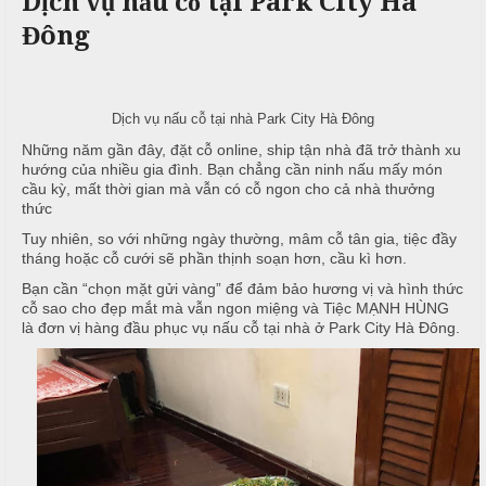
Dịch vụ nấu cỗ tại Park City Hà
c
n
ả
Đông
ô
h
C
i
n
ư
g
X
ớ
P
u
i
h
Dịch vụ nấu cỗ tại nhà Park City Hà Đông
n
â
ò
Những năm gần đây, đặt cỗ online, ship tận nhà đã trở thành xu
g
n
n
hướng của nhiều gia đình. Bạn chẳng cần ninh nấu mấy món
h
N
g
cầu kỳ, mất thời gian mà vẫn có cỗ ngon cho cả nhà thưởng
M
i
ẫ
thức
e
ệ
u
Tuy nhiên, so với những ngày thường, mâm cỗ tân gia, tiệc đầy
n
p
tháng hoặc cỗ cưới sẽ phần thịnh soạn hơn, cầu kì hơn.
u
c
Bạn cần “chọn mặt gửi vàng” để đảm bảo hương vị và hình thức
ỗ
cỗ sao cho đẹp mắt mà vẫn ngon miệng và Tiệc MẠNH HÙNG
T
là đơn vị hàng đầu phục vụ nấu cỗ tại nhà ở Park City Hà Đông.
C
r
B
ỗ
u
a
y
G
ề
Đ
i
n
ì
ỗ
n