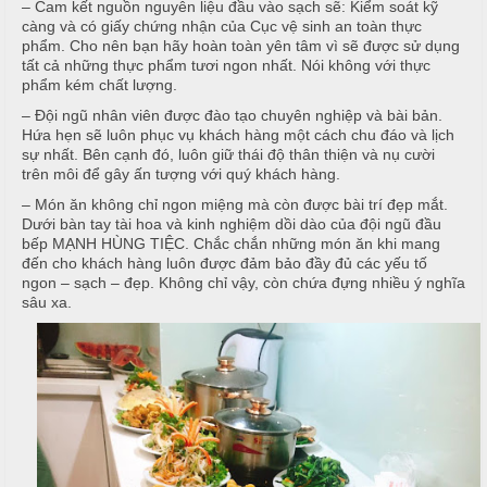
– Cam kết nguồn nguyên liệu đầu vào sạch sẽ: Kiểm soát kỹ
i
u
càng và có giấy chứng nhận của Cục vệ sinh an toàn thực
ệ
phẩm. Cho nên bạn hãy hoàn toàn yên tâm vì sẽ được sử dụng
c
c
tất cả những thực phẩm tươi ngon nhất. Nói không với thực
M
phẩm kém chất lượng.
ỗ
C
e
– Đội ngũ nhân viên được đào tạo chuyên nghiệp và bài bản.
ư
n
Hứa hẹn sẽ luôn phục vụ khách hàng một cách chu đáo và lịch
T
ớ
u
sự nhất. Bên cạnh đó, luôn giữ thái độ thân thiện và nụ cười
â
trên môi để gây ấn tượng với quý khách hàng.
i
y
T
C
– Món ăn không chỉ ngon miệng mà còn được bài trí đẹp mắt.
Dưới bàn tay tài hoa và kinh nghiệm dồi dào của đội ngũ đầu
i
h
H
bếp MẠNH HÙNG TIỆC. Chắc chắn những món ăn khi mang
ệ
u
ồ
đến cho khách hàng luôn được đảm bảo đầy đủ các yếu tố
c
y
N
ngon – sạch – đẹp. Không chỉ vậy, còn chứa đựng nhiều ý nghĩa
ê
sâu xa.
ẫ
S
n
u
i
n
M
c
h
ó
ỗ
n
N
H
h
M
o