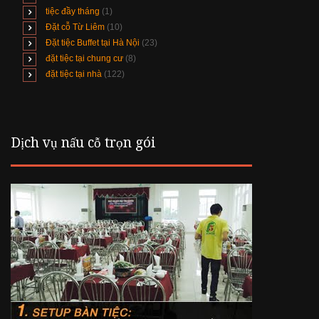
tiệc đầy tháng
(1)
Đặt cỗ Từ Liêm
(10)
Đặt tiệc Buffet tại Hà Nội
(23)
đặt tiệc tại chung cư
(8)
đặt tiệc tại nhà
(122)
Dịch vụ nấu cỗ trọn gói