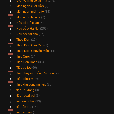
Dịch vụ nấu cỗ tại nhà
(245)
Món ngon cuối tuần
(2)
Món ngon mỗi ngày
(34)
Món ngon tại nhà
(7)
Nấu cỗ giỗ chạp
(6)
Nấu cỗ ở Hà Nội
(206)
Nấu tiệc tại nhà
(87)
Thực Đơn
(17)
Thực Đơn Cao Cấp
(1)
Thực Đơn Chuyên Món
(14)
Tiệc Cưới
(14)
Tiệc Liên Hoan
(38)
Tiệc buffet
(66)
Tiệc chuyên ngỗng đủ món
(2)
Tiệc công ty
(36)
Tiệc khu công nghiệp
(20)
tiệc lưu động
(3)
tiệc ngoài trời
(3)
tiệc sinh nhật
(33)
tiệc tân gia
(74)
tiệc tất niên
(43)