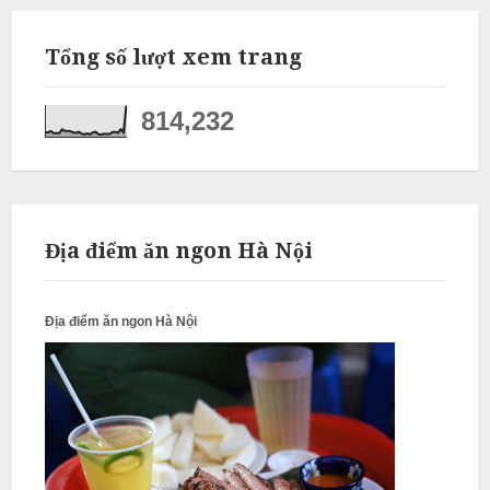
N
ấ
Tổng số lượt xem trang
u
c
814,232
ỗ
P
h
ú
Địa điểm ăn ngon Hà Nội
c
T
Địa điểm ăn ngon Hà Nội
h
ọ
N
ẫ
u
c