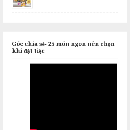
ỗ
T
h
ư
ờ
n
Góc chia sẻ- 25 món ngon nên chọn
g
khi đặt tiệc
T
í
n
N
ẫ
u
c
ỗ
T
ừ