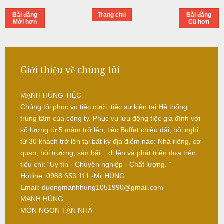
-
ì
Bài đăng
Trang chủ
Bài đăng
b
N
Mới hơn
Cũ hơn
r
ấ
e
u
a
k
c
Giới thiệu về chúng tôi
-
ỗ
T
i
MẠNH HÙNG TIỆC
S
e
Chúng tôi phục vụ tiệc cưới, tiệc sự kiện tại Hệ thống
ó
c
trung tâm của công ty. Phục vụ lưu động tiệc gia đình với
c
-
số lượng từ 5 mâm trở lên, tiệc Buffet chiêu đãi, hội nghị
t
từ 30 khách trở lên tại bất kỳ địa điểm nào: Nhà riêng, cơ
S
r
quan, hội trường, sân bãi... đi lên và phát triển dựa trên
ơ
a
tiêu chí: “Uy tín - Chuyên nghiệp - Chất lượng. “
n
N
Hotline: 0988 653 111 -Mr HÙNG
ẫ
Email: duongmanhhung1051990@gmail.com
u
MẠNH HÙNG
MÓN NGON TẬN NHÀ
c