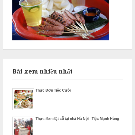
L
â
m
N
ẫ
u
Bài xem nhiều nhất
c
ỗ
Thực Đơn Tiệc Cưới
S
ơ
n
Thực đơn đặt cỗ tại nhà Hà Nội - Tiệc Mạnh Hùng
T
â
y