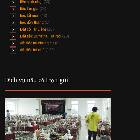
tiệc sinh nhật
(33)
tiệc tân gia
(74)
tiệc tất niên
(43)
tiệc đầy tháng
(1)
Đặt cỗ Từ Liêm
(10)
Đặt tiệc Buffet tại Hà Nội
(23)
đặt tiệc tại chung cư
(8)
đặt tiệc tại nhà
(122)
Dịch vụ nấu cỗ trọn gói