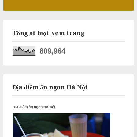
ỗ
Q
u
ố
Tổng số lượt xem trang
c
809,964
O
a
i
N
ẫ
u
Địa điểm ăn ngon Hà Nội
c
ỗ
Địa điểm ăn ngon Hà Nội
G
i
a