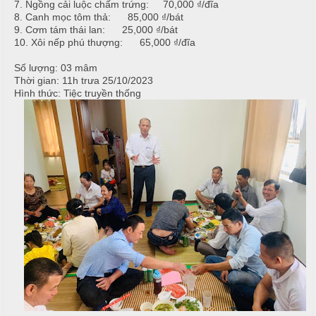
T
7. Ngồng cải luộc chấm trứng: 70,000 ₫/đĩa
h
C
h
8. Canh mọc tôm thả: 85,000 ₫/bát
N
9. Cơm tám thái lan: 25,000 ₫/bát
h
ố
ẫ
10. Xôi nếp phú thượng: 65,000 ₫/đĩa
ạ
n
u
p
g
Số lượng: 03 mâm
T
T
Thời gian: 11h trưa 25/10/2023
c
Hình thức: Tiệc truyền thống
i
h
ỗ
ệ
ự
c
c
C
ầ
T
Đ
u
â
ơ
n
n
G
i
G
T
ấ
i
â
y
a
n
G
N
i
T
ẫ
a