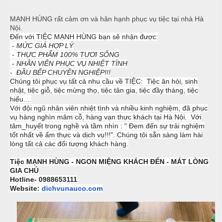
i
u
ệ
MẠNH HÙNG rất cảm ơn và hân hạnh phục vụ tiệc tại nhà Hà
c
Nội.
c
Đến với TIỆC MẠNH HÙNG bạn sẽ nhận được:
M
ỗ
-
MỨC GIÁ HỢP LÝ
C
e
- THỰC PHẨM 100% TƯƠI SỐNG
ư
n
T
-
NHÂN VIÊN PHỤC VỤ NHIỆT TÌNH
ớ
u
- ĐẦU BẾP CHUYÊN NGHIỆP!!!
â
i
Chúng tôi phục vụ tất cả nhu cầu về TIỆC: Tiệc ăn hỏi, sinh
y
nhật, tiệc giỗ, tiệc mừng thọ, tiệc tân gia, tiệc đầy tháng, tiệc
T
C
hiếu....
i
h
H
Với đội ngũ nhân viên nhiệt tình và nhiều kinh nghiệm, đã phục
ệ
u
ồ
vụ hàng nghìn mâm cỗ, hàng vạn thực khách tại Hà Nội. Với
c
y
tâm_huyết trong nghề và tầm nhìn : " Đem đến sự trải nghiệm
N
tốt nhất về ẩm thực và dịch vụ!!!". Chúng tôi sẵn sàng làm hài
ê
ẫ
lòng tất cả các đối tượng khách hàng.
S
n
u
i
Tiệc MẠNH HÙNG - NGON MIỆNG KHÁCH ĐẾN - MÁT LÒNG
n
M
GIA CHỦ
c
h
ó
Hotline- 0988653111
ỗ
Website:
dichvunauco.com
n
N
H
h
M
o