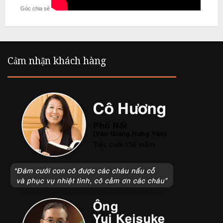
Góc chia sẻ
L
i
ê
m
Cảm nhận khách hàng