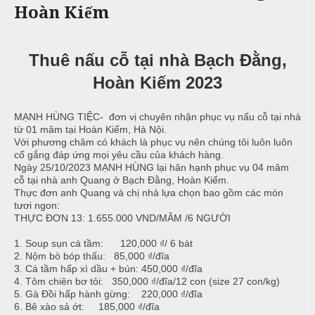
Hoàn Kiếm
c
n
ả
ô
h
C
i
n
ư
Thuê nấu cỗ tại nhà Bạch Đằng,
g
X
ớ
P
u
i
h
Hoàn Kiếm 2023
n
â
ò
g
n
n
MẠNH HÙNG TIỆC- đơn vị chuyên nhận phục vụ nấu cỗ tại nhà
h
N
g
từ 01 mâm tại Hoàn Kiếm, Hà Nội.
M
i
ẫ
Với phương châm có khách là phục vụ nên chúng tôi luôn luôn
e
ệ
u
cố gắng đáp ứng mọi yêu cầu của khách hàng.
n
p
Ngày 25/10/2023 MẠNH HÙNG lại hân hạnh phục vụ 04 mâm
u
cỗ tại nhà anh Quang ở Bạch Đằng, Hoàn Kiếm.
c
Thực đơn anh Quang và chị nhà lựa chọn bao gồm các món
ỗ
tươi ngon:
T
THỰC ĐƠN 13: 1.655.000 VND/MÂM /6 NGƯỜI
C
r
B
ỗ
u
a
1. Soup sụn cá tầm: 120,000 ₫/ 6 bát
y
2. Nộm bò bóp thấu: 85,000 ₫/đĩa
3. Cá tầm hấp xì dầu + bún: 450,000 ₫/đĩa
G
ề
Đ
4. Tôm chiên bơ tỏi: 350,000 ₫/đĩa/12 con (size 27 con/kg)
i
n
ì
5. Gà Đồi hấp hành gừng: 220,000 ₫/đĩa
ỗ
n
6. Bê xào sả ớt: 185,000 ₫/đĩa