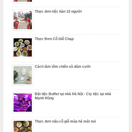
N
ấ
Thực đơn tiệc bàn 10 người
u
c
ỗ
Thực Đơn Cỗ Giỗ Chạp
P
h
ú
Cách làm tôm chiên xù đám cưới
c
T
h
Đặt tiệc Buffet tại nhà Hà Nội - Cty tiệc tại nhà
ọ
Mạnh Hùng
N
ẫ
u
Thực đơn nấu cỗ giỗ mùa hè mát mẻ
c