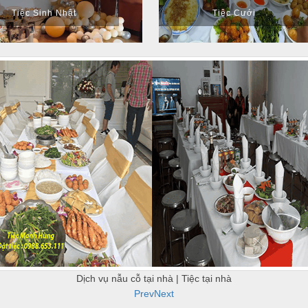
Tiệc Sinh Nhật
Tiệc Cưới
Dịch vụ nẫu cỗ tại nhà | Tiệc tại nhà
Prev
Next