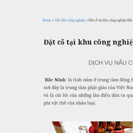
c
n
ả
ô
h
C
i
n
ư
Home
»
Tiệc khu công nghiệp
» Đặt cỗ tại khu công nghiệp Bắ
g
X
ớ
P
u
i
h
n
â
ò
Đặt cỗ tại khu công nghi
g
n
n
h
N
g
M
i
ẫ
DỊCH VỤ NẤU C
e
ệ
u
n
p
u
c
Bắc Ninh
là tỉnh nằm ở trung tâm đồng b
ỗ
nơi đây là trung tâm phật giáo của Việt Na
T
và là cái lôi của những làn điệu dân ca q
C
r
B
ỗ
u
phi vật thể của nhân loại.
a
y
G
ề
Đ
i
n
ì
ỗ
n