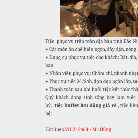
i
ế
m
T
i
ệ
Tiệc phục vụ trên toàn địa bàn tỉnh Bắc Ni
c
N
+ Các món ăn chế biến ngon, đầy đặn, nóng 
ẫ
B
+ Dụng cụ phục vụ tiệc cho khách: Bát, đĩa, 
u
u
bàn
f
c
+ Nhân viên phục vụ: Chăm chỉ, nhanh nhẹn
f
ỗ
+ Phục vụ tiệc 24/24h, dọn dẹp ngăn lắp, sạ
e
t
+ Thanh toán sau khi buổi tiệc kết thúc th
T
Quý khách đang sinh sống hay làm việc 
h
M
hỷ,
tiệc buffet lưu động giá rẻ
, tiệc li
a
ặ
n
hệ:
n
h
T
Hotline:
e
0911 21 2468 - Mr. Hùng
T
a