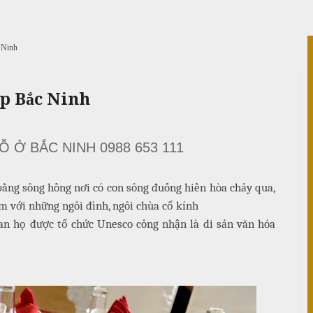
c Ninh
ệp Bắc Ninh
Ỗ Ở BẮC NINH 0988 653 111
ằng sông hồng nơi có con sông đuống hiền hòa chảy qua,
m với những ngôi đình, ngôi chùa cổ kính
uan họ được tổ chức Unesco công nhận là di sản văn hóa