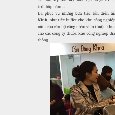
trời hấp nấm…
T
đ
r
Đã phục vụ những bữa tiệc lớn điển h
ủ
ư
Ninh
như tiệc buffet cho khu công nghiệp
n
năm cho cán bộ công nhân viên thuộc khu c
m
g
ó
cho các công ty thuộc khu công nghiệp Gia 
N
n
thông ...
ấ
u
M
e
c
n
ỗ
u
ở
B
À
H
N
o
à
1
n
0
K