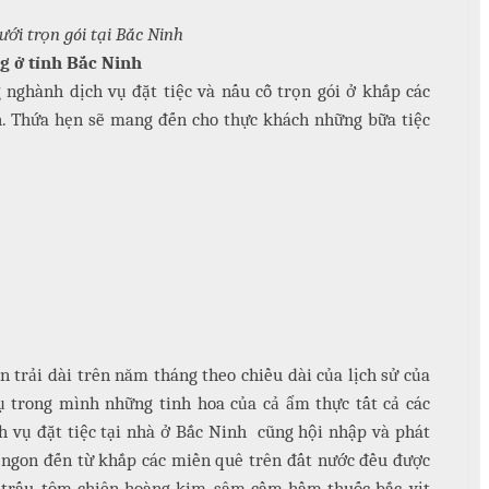
ưới trọn gói tại Bắc Ninh
ng ở tỉnh Bắc Ninh
nghành dịch vụ đặt tiệc và nấu cỗ trọn gói ở khắp các
h. Thứa hẹn sẽ mang đến cho thực khách những bữa tiệc
trải dài trên năm tháng theo chiều dài của lịch sử của
ụ trong mình những tinh hoa của cả ẩm thực tất cả các
h vụ đặt tiệc tại nhà ở Bắc Ninh cũng hội nhập và phát
n ngon đến từ khắp các miền quê trên đất nước đều được
 trấu, tôm chiên hoàng kim, sâm cầm hầm thuốc bắc, vịt