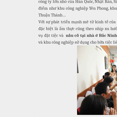
công ty lớn nhỏ của Hàn Quốc, Nhật Bản, 
i
u
điểm như khu công nghiệp Yên Phong, khu
ệ
Thuận Thành…
c
c
M
Với sự phát triển mạnh mẽ từ kinh tế của t
ỗ
C
e
đặc biệt là ẩm thực cũng theo nhịp xu hư
ư
n
T
vụ đặt tiệc và
nấu cỗ tại nhà ở Bắc Nin
ớ
u
â
và khu công nghiệp sử dụng cho bữa tiệc li
i
y
T
C
i
h
H
ệ
u
ồ
c
y
N
ê
ẫ
S
n
u
i
n
M
c
h
ó
ỗ
n
N
H
h
M
o