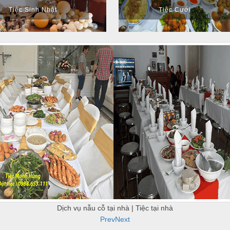
Tiệc Sinh Nhật
Tiệc Cưới
Dịch vụ nẫu cỗ tại nhà | Tiệc tại nhà
Prev
Next