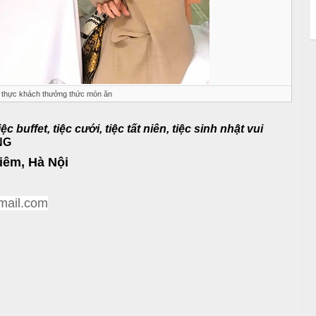
 thực khách thưởng thức món ăn
c buffet, tiệc cưới, tiệc tất niên, tiệc sinh nhật vui
NG
Liêm, Hà Nội
ail.com