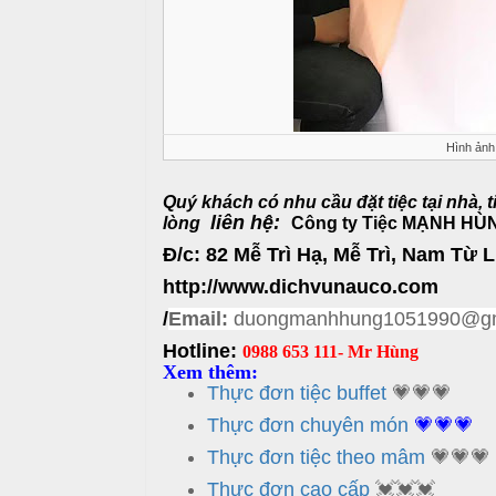
i
ế
m
T
i
ệ
c
Hình ảnh
N
ẫ
B
Quý khách có nhu cầu đặt tiệc tại nhà, tiệ
u
u
liên hệ:
lòng
Công ty Tiệc MẠNH HÙ
f
Đ/c: 82 Mễ Trì Hạ, Mễ Trì, Nam Từ 
c
f
ỗ
http://www.dichvunauco.com
e
t
/
Email:
duongmanhhung1051990@gm
T
Hotline:
0988 653 111- Mr Hùng
h
M
Xem thêm:
a
ặ
Thực đơn tiệc buffet
💗💗💗
n
n
Thực đơn chuyên món
💗💗💗
h
T
Thực đơn tiệc theo mâm
💗💗💗
e
T
a
Thực đơn cao cấp
💓💓💓