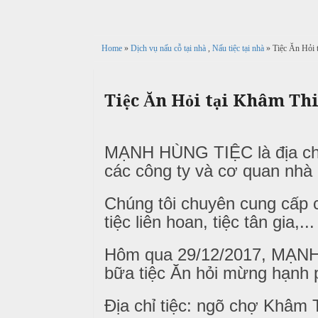
c
n
ả
ô
h
C
i
n
ư
Home
»
Dịch vụ nấu cỗ tại nhà
,
Nấu tiệc tại nhà
» Tiệc Ăn Hỏi 
g
X
ớ
P
u
i
h
n
â
ò
Tiệc Ăn Hỏi tại Khâm Th
g
n
n
h
N
g
M
i
ẫ
MẠNH HÙNG TIỆC là địa chỉ 
e
ệ
u
n
các công ty và cơ quan nh
p
u
c
Chúng tôi chuyên cung cấp cá
ỗ
T
tiệc liên hoan, tiệc tân gia,...
C
r
B
ỗ
u
a
Hôm qua 29/12/2017, MẠNH
y
bữa tiệc Ăn hỏi mừng hạnh 
G
ề
Đ
i
n
ì
Địa chỉ tiệc: ngõ chợ Khâm 
ỗ
n