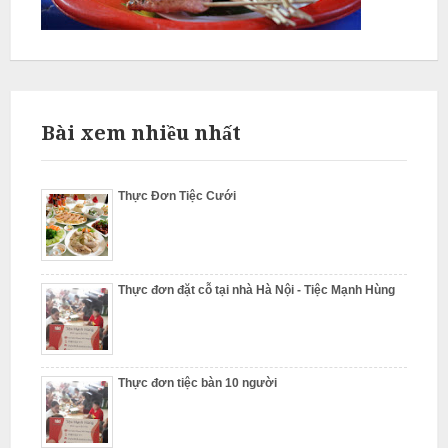
ỗ
T
h
ư
ờ
Bài xem nhiều nhất
n
g
Thực Đơn Tiệc Cưới
T
í
n
N
Thực đơn đặt cỗ tại nhà Hà Nội - Tiệc Mạnh Hùng
ẫ
u
c
ỗ
Thực đơn tiệc bàn 10 người
T
ừ