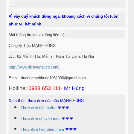
i
....
ế
Vì vậy quý khách đừng ngại khoảng cách vì chúng tôi luôn
m
T
phục vụ hết mình.
i
ệ
Mọi thông tin xin vui lòng liên hệ:
c
N
Công ty Tiệc MẠNH HÙNG
ẫ
B
u
Đ/c: 82 Mễ Trì Hạ, Mễ Trì, Nam Từ Liêm, Hà Nội
u
f
http://www.dichvunauco.com/
c
f
ỗ
e
Email: duongmanhhung1051990@gmail.com
t
T
Hotline
: 0988 653 111-
Mr Hùng
h
M
a
Xem thêm thực đơn của tiệc MẠNH HÙNG:
ặ
n
Thực đơn tiệc buffet
💗💗💗
n
h
T
Thực đơn chuyên món
💗💗💗
e
T
Thực đơn tiệc theo mâm
💗💗💗
a
r