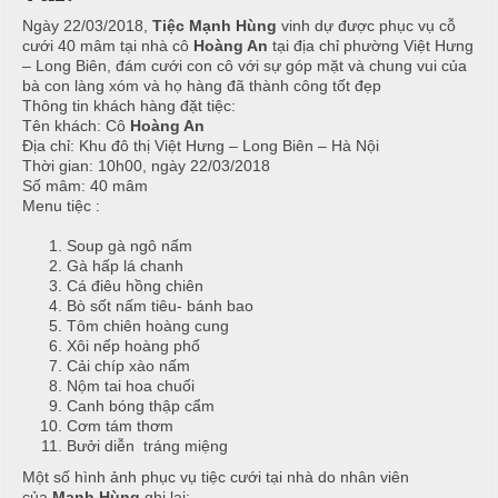
T
h
C
h
Ngày 22/03/2018,
Tiệc Mạnh Hùng
vinh dự được phục vụ cỗ
N
cưới 40 mâm tại nhà cô
Hoàng An
tại địa chỉ phường Việt Hưng
h
ố
ẫ
– Long Biên, đám cưới con cô với sự góp mặt và chung vui của
ạ
n
u
bà con làng xóm và họ hàng đã thành công tốt đẹp
p
g
Thông tin khách hàng đặt tiệc:
T
T
Tên khách: Cô
Hoàng An
c
Địa chỉ: Khu đô thị Việt Hưng – Long Biên – Hà Nội
i
h
ỗ
Thời gian: 10h00, ngày 22/03/2018
ệ
ự
Số mâm: 40 mâm
c
c
C
Menu tiệc :
ầ
T
Đ
Soup gà ngô nấm
u
Gà hấp lá chanh
â
ơ
Cá điêu hồng chiên
n
n
G
Bò sốt nấm tiêu- bánh bao
i
Tôm chiên hoàng cung
G
T
Xôi nếp hoàng phố
ấ
Cải chíp xào nấm
i
â
y
Nộm tai hoa chuối
a
n
Canh bóng thập cẩm
Cơm tám thơm
G
Bưởi diễn tráng miệng
N
i
Một số hình ảnh phục vụ tiệc cưới tại nhà do nhân viên
T
ẫ
a
của
Mạnh Hùng
ghi lại: