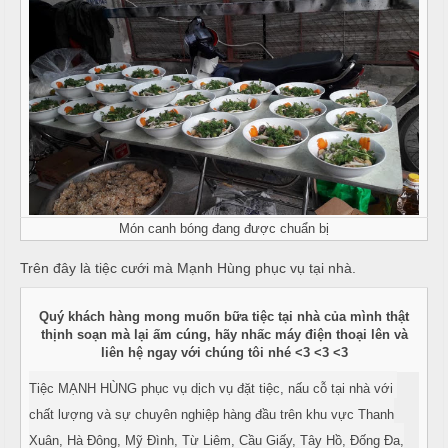
T
đ
r
ủ
ư
n
m
g
ó
N
n
ấ
u
M
e
c
n
Món canh bóng đang được chuẩn bị
ỗ
u
Trên đây là tiệc cưới mà Mạnh Hùng phục vụ tại nhà.
ở
B
À
Quý khách hàng mong muốn bữa tiệc tại nhà của mình thật
H
thịnh soạn mà lại ấm cúng, hãy nhấc máy điện thoại lên và
N
o
liên hệ ngay với chúng tôi nhé <3 <3 <3
à
1
Tiệc MẠNH HÙNG phục vụ dịch vụ đặt tiệc, nấu cỗ tại nhà với
n
0
chất lượng và sự chuyên nghiệp hàng đầu trên khu vực Thanh
K
Xuân, Hà Đông, Mỹ Đình, Từ Liêm, Cầu Giấy, Tây Hồ, Đống Đa,