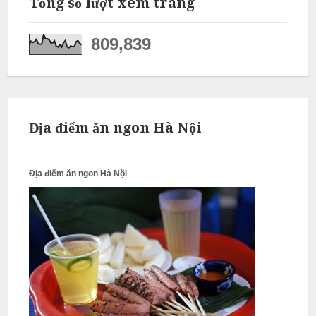
Tổng số lượt xem trang
N
ấ
809,839
u
c
ỗ
P
Địa điểm ăn ngon Hà Nội
h
ú
c
Địa điểm ăn ngon Hà Nội
T
h
ọ
N
ẫ
u
c