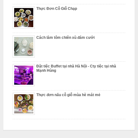
Thực Đơn Cỗ Giỗ Chạp
L
i
ê
m
Cách làm tôm chiên xù đám cưới
Đặt tiệc Buffet tại nhà Hà Nội - Cty tiệc tại nhà
Mạnh Hùng
Thực đơn nấu cỗ giỗ mùa hè mát mẻ