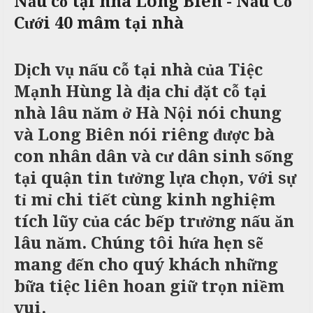
Nấu cỗ tại nhà Long Biên - Nấu Cỗ
c
n
ả
Cưới 40 mâm tại nhà
ô
h
C
i
n
ư
g
X
ớ
P
Dịch vụ nấu cỗ tại nhà của Tiệc
u
i
h
n
â
ò
Mạnh Hùng là địa chỉ đặt cỗ tại
g
n
n
nhà lâu năm ở Hà Nội nói chung
h
N
g
M
và Long Biên nói riêng được bà
i
ẫ
e
ệ
u
con nhân dân và cư dân sinh sống
n
p
tại quận tin tưởng lựa chọn, với sự
u
c
ỗ
tỉ mỉ chi tiết cùng kinh nghiệm
T
tích lũy của các bếp trưởng nấu ăn
C
r
B
ỗ
u
lâu năm. Chúng tôi hứa hẹn sẽ
a
y
mang đến cho quý khách những
G
ề
Đ
bữa tiệc liên hoan giữ trọn niềm
i
n
ì
ỗ
n
vui.