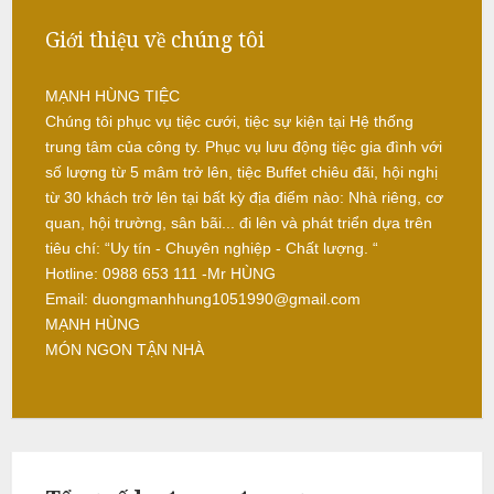
L
Giới thiệu về chúng tôi
â
m
MẠNH HÙNG TIỆC
Chúng tôi phục vụ tiệc cưới, tiệc sự kiện tại Hệ thống
trung tâm của công ty. Phục vụ lưu động tiệc gia đình với
N
số lượng từ 5 mâm trở lên, tiệc Buffet chiêu đãi, hội nghị
ẫ
từ 30 khách trở lên tại bất kỳ địa điểm nào: Nhà riêng, cơ
u
quan, hội trường, sân bãi... đi lên và phát triển dựa trên
tiêu chí: “Uy tín - Chuyên nghiệp - Chất lượng. “
c
Hotline: 0988 653 111 -Mr HÙNG
ỗ
Email: duongmanhhung1051990@gmail.com
MẠNH HÙNG
S
MÓN NGON TẬN NHÀ
ơ
n
T
â
y