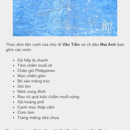
i
u
ệ
c
c
M
ỗ
C
e
ư
n
T
ớ
u
â
Thực đơn tiệc cưới của chú rể
Văn Tiến
và cô dâu
Mai Anh
bao
i
y
gồm các món:
T
C
i
h
Gà hấp lá chanh
H
Tôm chiên muối ớt
ệ
u
ồ
Chân giò Philippines
c
y
N
Mực chiên giòn
ê
ẫ
Bê xào măng trúc
S
n
Giò lợn
u
Nộm cung đình
i
Rau củ quả luộc chấm muối vừng
n
M
c
Xôi hoàng phố
h
ó
ỗ
Canh mọc thập cẩm
n
Cơm tám
N
Tráng miệng sữa chua
H
h
M
o