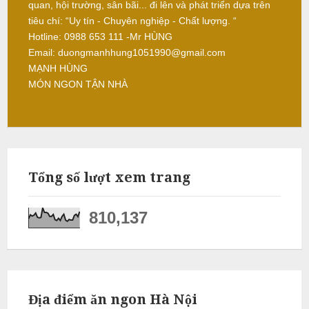
quan, hội trường, sân bãi... đi lên và phát triển dựa trên
L
tiêu chí: “Uy tín - Chuyên nghiệp - Chất lượng. “
â
Hotline: 0988 653 111 -Mr HÙNG
m
Email: duongmanhhung1051990@gmail.com
MẠNH HÙNG
MÓN NGON TẬN NHÀ
N
ẫ
u
c
Tổng số lượt xem trang
ỗ
S
810,137
ơ
n
T
â
Địa điểm ăn ngon Hà Nội
y