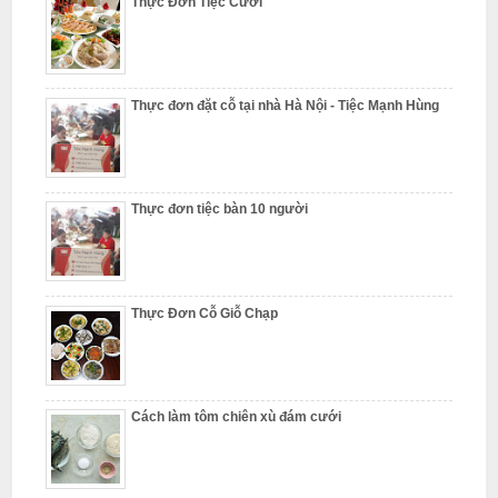
Thực Đơn Tiệc Cưới
ỗ
T
h
ư
Thực đơn đặt cỗ tại nhà Hà Nội - Tiệc Mạnh Hùng
ờ
n
g
Thực đơn tiệc bàn 10 người
T
í
n
N
Thực Đơn Cỗ Giỗ Chạp
ẫ
u
c
Cách làm tôm chiên xù đám cưới
ỗ
T
ừ