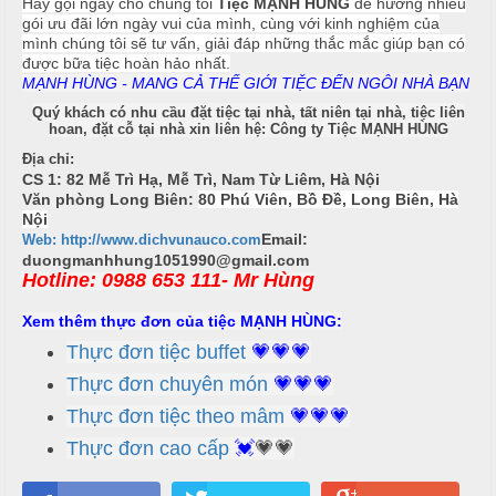
Hãy gọi ngay cho chúng tôi
Tiệc MẠNH HÙNG
để hưởng nhiều
i
gói ưu đãi lớn ngày vui của mình, cùng với kinh nghiệm của
ế
mình chúng tôi sẽ tư vấn, giải đáp những thắc mắc giúp bạn có
được bữa tiệc hoàn hảo nhất.
m
T
MẠNH HÙNG - MANG CẢ THẾ GIỚI TIỆC ĐẾN NGÔI NHÀ BẠN
i
Quý khách có nhu cầu đặt tiệc tại nhà, tất niên tại nhà, tiệc liên
ệ
hoan, đặt cỗ tại nhà xin liên hệ:
Công ty Tiệc MẠNH HÙNG
c
N
Địa chỉ:
ẫ
CS 1: 82 Mễ Trì Hạ, Mễ Trì, Nam Từ Liêm, Hà Nội
B
Văn phòng Long Biên:
80 Phú Viên, Bồ Đề, Long Biên, Hà
u
u
Nội
f
Email:
Web:
http://www.dichvunauco.com
c
duongmanhhung1051990@gmail.com
f
ỗ
Hotline: 0988 653 111- Mr Hùn
g
e
t
Xem thêm thực đơn của tiệc MẠNH HÙNG:
T
h
Thực đơn tiệc buffet
💗💗💗
M
a
Thực đơn chuyên món
💗💗💗
ặ
n
n
Thực đơn tiệc theo mâm
💗💗💗
h
T
Thực đơn cao cấp
💓
💗💗
e
T
a
r