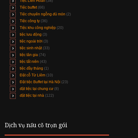
Tiệc Liên Hoan
(38)
Tiệc buffet
(66)
Tiệc chuyên ngỗng đủ món
(2)
Tiệc công ty
(36)
Tiệc khu công nghiệp
(20)
tiệc lưu động
(3)
tiệc ngoài trời
(3)
tiệc sinh nhật
(33)
tiệc tân gia
(74)
tiệc tất niên
(43)
tiệc đầy tháng
(1)
Đặt cỗ Từ Liêm
(10)
Đặt tiệc Buffet tại Hà Nội
(23)
đặt tiệc tại chung cư
(8)
đặt tiệc tại nhà
(122)
Dịch vụ nấu cỗ trọn gói