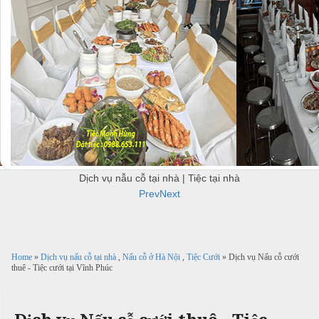
u
c
c
B
ỗ
ỗ
B
ắ
u
c
ở
H
f
à
f
N
H
e
i
à
Đ
t
n
ô
T
h
N
n
h
N
ộ
g
ự
ấ
i
N
c
u
Dịch vụ nẫu cỗ tại nhà | Tiệc tại nhà
T
ẫ
Prev
Next
i
u
Đ
c
ệ
ơ
ỗ
c
c
n
ỗ
t
Home
»
Dịch vụ nấu cỗ tại nhà
,
Nấu cỗ ở Hà Nội
,
Tiệc Cưới
» Dịch vụ Nấu cỗ cưới
k
T
ạ
thuê - Tiệc cưới tại Vĩnh Phúc
h
T
i
i
u
h
ệ
a
c
H