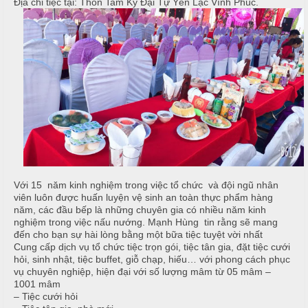
ậ
e
Địa chỉ tiệc tại: Thôn Tam Kỳ Đại Tự Yên Lạc Vĩnh Phúc.
à
t
n
n
u
g
C
M
T
a
a
i
o
i
ệ
N
c
C
ẫ
ấ
u
B
p
u
c
f
Với 15 năm kinh nghiệm trong việc tổ chức và đội ngũ nhân
ỗ
f
viên luôn được huấn luyện vệ sinh an toàn thực phẩm hàng
e
M
năm, các đầu bếp là những chuyên gia có nhiều năm kinh
H
nghiệm trong việc nấu nướng. Mạnh Hùng tin rằng sẽ mang
t
e
a
đến cho bạn sự hài lòng bằng một bữa tiệc tuyệt vời nhất
n
Cung cấp dịch vụ tổ chức tiệc trọn gói, tiệc tân gia, đặt tiệc cưới
i
u
hỏi, sinh nhật, tiệc buffet, giỗ chạp, hiếu… với phong cách phục
vụ chuyên nghiệp, hiện đại với số lượng mâm từ 05 mâm –
B
1001 mâm
C
à
– Tiệc cưới hỏi
Á