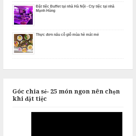
Đặt tiệc Buffet tại nhà Hà Nội - Cty tiệc tại nhà
Mạnh Hùng
L
i
ê
m
Thực đơn nấu cỗ giỗ mùa hè mát mẻ
Góc chia sẻ- 25 món ngon nên chọn
khi đặt tiệc