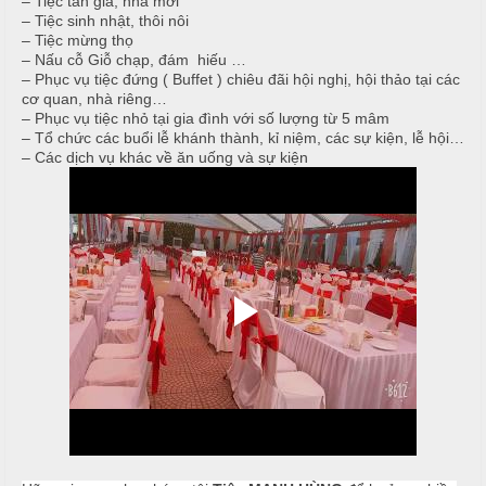
– Tiệc tân gia, nhà mới
– Tiệc sinh nhật, thôi nôi
T
đ
– Tiệc mừng thọ
r
ủ
– Nấu cỗ Giỗ chạp, đám hiếu …
ư
– Phục vụ tiệc đứng ( Buffet ) chiêu đãi hội nghị, hội thảo tại các
n
cơ quan, nhà riêng…
m
– Phục vụ tiệc nhỏ tại gia đình với số lượng từ 5 mâm
g
ó
– Tổ chức các buổi lễ khánh thành, kỉ niệm, các sự kiện, lễ hội…
N
n
– Các dịch vụ khác về ăn uống và sự kiện
ấ
u
M
e
c
n
ỗ
u
ở
B
À
H
N
o
à
1
n
0
K