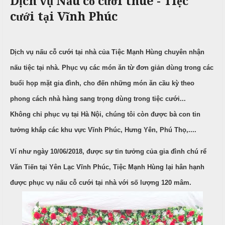
Dịch vụ Nấu cỗ cưới thuê - Tiệc
c
n
ả
cưới tại Vĩnh Phúc
ô
h
C
i
n
ư
g
X
ớ
P
u
i
h
Dịch vụ nấu cỗ cưới tại nhà của Tiệc Mạnh Hùng chuyên nhận
n
â
ò
nấu tiệc tại nhà. Phục vụ các món ăn từ đơn giản dùng trong các
g
n
n
buổi họp mặt gia đình, cho đến những món ăn cầu kỳ theo
h
N
g
M
i
ẫ
phong cách nhà hàng sang trọng dùng trong tiệc cưới...
e
ệ
u
Không chỉ phục vụ tại Hà Nội, chúng tôi còn được bà con tin
n
p
u
c
tưởng khắp các khu vực Vĩnh Phúc, Hưng Yên, Phú Thọ,....
ỗ
T
Ví như ngày 10/06/2018, được sự tin tưởng của gia đình chú rể
C
r
B
Văn Tiến tại Yên Lạc Vĩnh Phúc, Tiệc Mạnh Hùng lại hân hạnh
ỗ
u
a
y
được phục vụ nấu cỗ cưới tại nhà với số lượng 120 mâm.
G
ề
Đ
i
n
ì
ỗ
n