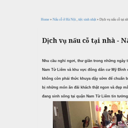
c
n
ả
ô
h
C
i
n
ư
Home
»
Nấu cỗ ở Hà Nội
,
tiệc sinh nhật
» Dịch vụ nấu cỗ tại n
g
X
ớ
P
u
i
h
n
â
ò
Dịch vụ nấu cỗ tại nhà - 
g
n
n
h
N
g
M
i
ẫ
e
Nhu cầu nghỉ ngơi, thư giãn trong những ngày ti
ệ
u
n
p
Nam Từ Liêm và khu vực đông dân cư Mỹ Đình c
u
c
không còn phải thức khuya dậy sớm để chuẩn bị
ỗ
T
bị những món ăn đãi khách thật ngon và đẹp mắ
C
r
B
đang sinh sống tại quận Nam Từ Liêm tin tưởng 
ỗ
u
a
y
G
ề
Đ
i
n
ì
ỗ
n