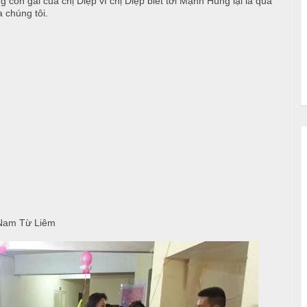
g con gái của chị Diệp vì chị Diệp biết tới Mạnh Hùng lại là qua
a chúng tôi.
, Nam Từ Liêm