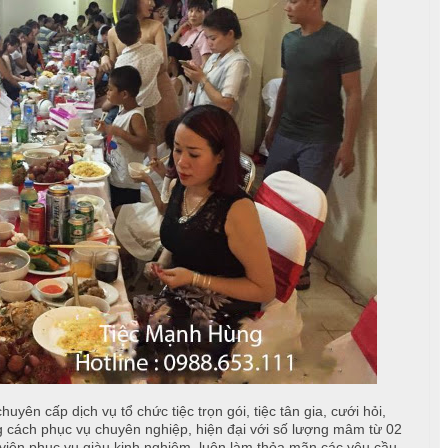
uyên cấp dịch vụ tổ chức tiệc trọn gói, tiệc tân gia, cưới hỏi,
hong cách phục vụ chuyên nghiệp, hiện đại với số lượng mâm từ 02
iên phục vụ giàu kinh nghiệm, luôn làm thỏa mãn các yêu cầu