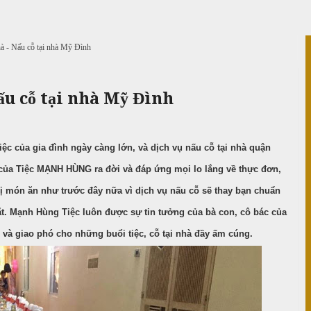
hà - Nấu cỗ tại nhà Mỹ Đình
Nấu cỗ tại nhà Mỹ Đình
ệc của gia đình ngày càng lớn, và dịch vụ nấu cỗ tại nhà quận
ủa Tiệc MẠNH HÙNG ra đời và đáp ứng mọi lo lắng về thực đơn,
 món ăn như trước đây nữa vì dịch vụ nấu cỗ sẽ thay bạn chuẩn
t. Mạnh Hùng Tiệc luôn được sự tin tưởng của bà con, cô bác của
và giao phó cho những buổi tiệc, cỗ tại nhà đầy ấm cúng.