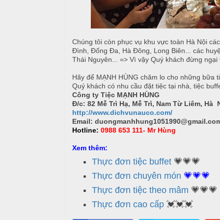
i
ế
m
T
Chúng tôi còn phục vụ khu vực toàn Hà Nội cá
i
Đình, Đống Đa, Hà Đông, Long Biên... các huyệ
ệ
Thái Nguyên... => Vì vậy Quý khách đừng ngại 
c
N
Hãy để MẠNH HÙNG chăm lo cho những bữa tiệc
ẫ
Quý khách có nhu cầu đặt tiệc tại nhà, tiệc buffet
B
u
Công ty Tiệc MẠNH HÙNG
u
Đ/c: 82 Mễ Trì Hạ, Mễ Trì, Nam Từ Liêm, Hà 
f
http://www.dichvunauco.com/
c
f
Email: duongmanhhung1051990@gmail.co
ỗ
e
Hotline:
0988 653 111- Mr Hùng
t
T
Xem thêm:
h
Thực đơn tiệc buffet
💗💗💗
M
a
ặ
Thực đơn chuyên món
💗💗💗
n
n
Thực đơn tiệc theo mâm
💗💗💗
h
T
Thực đơn cao cấp
💓💓💓
e
T
a