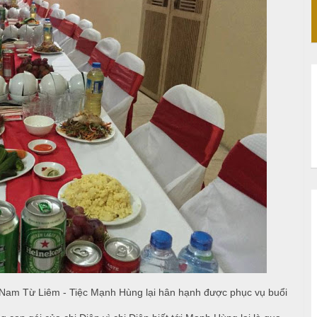
Nam Từ Liêm - Tiệc Mạnh Hùng lại hân hạnh được phục vụ buổi