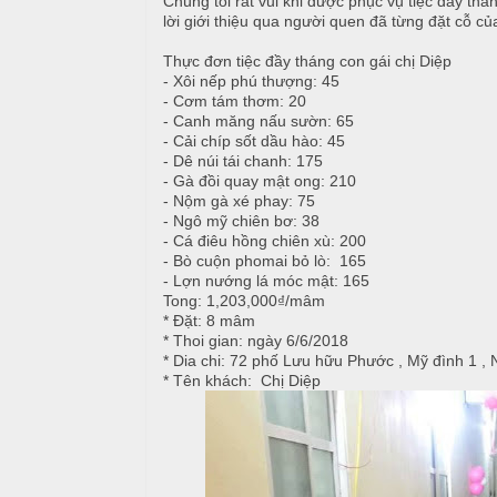
Chúng tôi rất vui khi được phục vụ tiệc đầy thán
i
lời giới thiệu qua người quen đã từng đặt cỗ củ
u
ệ
Thực đơn tiệc đầy tháng con gái chị Diệp
c
c
- Xôi nếp phú thượng: 45
M
ỗ
- Cơm tám thơm: 20
C
e
- Canh măng nấu sườn: 65
ư
n
- Cải chíp sốt dầu hào: 45
T
- Dê núi tái chanh: 175
ớ
u
â
- Gà đồi quay mật ong: 210
i
y
- Nộm gà xé phay: 75
T
C
- Ngô mỹ chiên bơ: 38
i
h
- Cá điêu hồng chiên xù: 200
H
ệ
u
- Bò cuộn phomai bỏ lò: 165
ồ
- Lợn nướng lá móc mật: 165
c
y
N
Tong: 1,203,000₫/mâm
ê
ẫ
* Đặt: 8 mâm
S
n
u
* Thoi gian: ngày 6/6/2018
i
* Dia chi: 72 phố Lưu hữu Phước , Mỹ đình 1 
* Tên khách: Chị Diệp
n
M
c
h
ó
ỗ
n
N
H
h
M
o