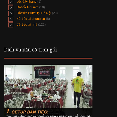
tiệc đầy tháng
(1)
Đặt cỗ Từ Liêm
(10)
Đặt tiệc Buffet tại Hà Nội
(23)
đặt tiệc tại chung cư
(8)
đặt tiệc tại nhà
(122)
Dịch vụ nấu cỗ trọn gói