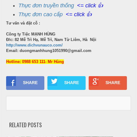
-
Thực đơn truyền thống
<= click 👍
ì
b
N
Thực đơn cao cấp
<= click 👍
r
ấ
e
Tư vấn và đặt cỗ :
u
a
Công ty Tiệc MẠNH HÙNG
k
Đ/c: 82 Mễ Trì Hạ, Mễ Trì, Nam Từ Liêm, Hà Nội
c
-
http://www.dichvunauco.com/
ỗ
T
Email: duongmanhhung1051990@gmail.com
i
S
Hotline: 0988 653 111- Mr Hùng
e
ó
c
c
-
SHARE
SHARE
SHARE
t
S
r
ơ
a
n
N
ẫ
u
RELATED POSTS
c