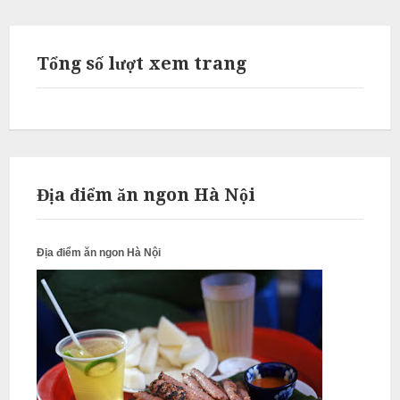
N
ấ
u
Tổng số lượt xem trang
c
ỗ
P
h
ú
Địa điểm ăn ngon Hà Nội
c
T
Địa điểm ăn ngon Hà Nội
h
ọ
N
ẫ
u
c