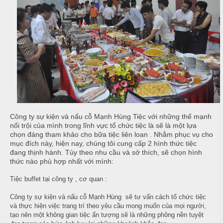
T
h
C
h
N
h
ố
ẫ
ạ
n
u
p
g
T
T
c
i
h
ỗ
ệ
ự
c
c
C
ầ
T
Đ
u
Công ty sự kiện và nấu cỗ Mạnh Hùng Tiệc với những thế mạnh
â
ơ
nổi trội của mình trong lĩnh vực tổ chức tiệc là sẽ là một lựa
n
n
chọn đáng tham khảo cho bữa tiệc liên loan . Nhằm phục vụ cho
G
mục đích này, hiện nay, chúng tôi cung cấp 2 hình thức tiệc
i
đang thịnh hành. Tùy theo nhu cầu và sở thích, sẽ chọn hình
G
T
ấ
thức nào phù hợp nhất với mình:
i
â
y
a
n
Tiệc buffet tại công ty , cơ quan :
Công ty sự kiện và nấu cỗ Mạnh Hùng sẽ tư vấn cách tổ chức tiệc
G
và thực hiện việc trang trí theo yêu cầu mong muốn của mọi người,
N
i
tạo nên một không gian tiệc ấn tượng sẽ là những phông nền tuyệt
T
ẫ
a