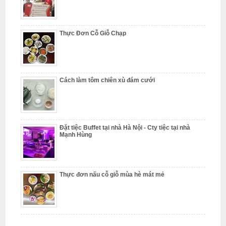
L
i
Thực Đơn Cỗ Giỗ Chạp
ê
m
Cách làm tôm chiên xù đám cưới
Đặt tiệc Buffet tại nhà Hà Nội - Cty tiệc tại nhà
Mạnh Hùng
Thực đơn nấu cỗ giỗ mùa hè mát mẻ