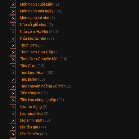
Món ngon cuối tuần
(2)
Món ngon mỗi ngày
(34)
Món ngon tại nhà
(7)
Nấu cỗ giỗ chạp
(6)
Nấu cỗ ở Hà Nội
(206)
Nấu tiệc tại nhà
(87)
Thực Đơn
(17)
Thực Đơn Cao Cấp
(1)
Thực Đơn Chuyên Món
(14)
Tiệc Cưới
(14)
Tiệc Liên Hoan
(38)
Tiệc buffet
(66)
Tiệc chuyên ngỗng đủ món
(2)
Tiệc công ty
(36)
Tiệc khu công nghiệp
(20)
tiệc lưu động
(3)
tiệc ngoài trời
(3)
tiệc sinh nhật
(33)
tiệc tân gia
(74)
tiệc tất niên
(43)