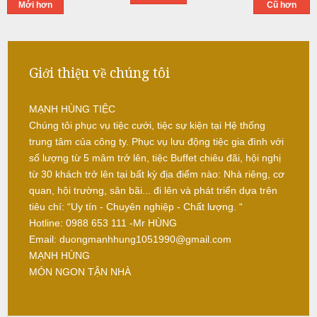
Mới hơn
Cũ hơn
L
â
m
Giới thiệu về chúng tôi
N
MẠNH HÙNG TIỆC
ẫ
Chúng tôi phục vụ tiệc cưới, tiệc sự kiện tại Hệ thống
u
trung tâm của công ty. Phục vụ lưu động tiệc gia đình với
số lượng từ 5 mâm trở lên, tiệc Buffet chiêu đãi, hội nghị
c
từ 30 khách trở lên tại bất kỳ địa điểm nào: Nhà riêng, cơ
ỗ
quan, hội trường, sân bãi... đi lên và phát triển dựa trên
tiêu chí: “Uy tín - Chuyên nghiệp - Chất lượng. “
S
Hotline: 0988 653 111 -Mr HÙNG
ơ
Email: duongmanhhung1051990@gmail.com
n
MẠNH HÙNG
MÓN NGON TẬN NHÀ
T
â
y