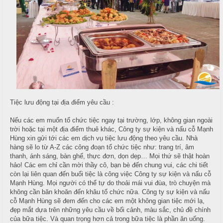
ậ
e
à
t
n
n
u
g
C
M
T
a
a
i
o
i
ệ
N
c
C
ẫ
ấ
u
Tiệc lưu động tại địa điểm yêu cầu :
B
p
u
Nếu các em muốn tổ chức tiệc ngay tại trường, lớp, không gian ngoài
c
f
trời hoặc tại một địa điểm thuê khác, Công ty sự kiện và nấu cỗ Mạnh
ỗ
Hùng xin gửi tới các em dịch vụ tiệc lưu động theo yêu cầu. Nhà
f
hàng sẽ lo từ A-Z các công đoạn tổ chức tiệc như: trang trí, âm
e
M
thanh, ánh sáng, bàn ghế, thực đơn, dọn dẹp… Mọi thứ sẽ thật hoàn
H
t
e
hảo! Các em chỉ cần mời thầy cô, bạn bè đến chung vui, các chi tiết
a
n
còn lại liên quan đến buổi tiệc là công việc Công ty sự kiện và nấu cỗ
i
Mạnh Hùng. Mọi người có thể tự do thoải mái vui đùa, trò chuyện mà
u
không cần băn khoăn đến khâu tổ chức nữa. Công ty sự kiện và nấu
B
cỗ Mạnh Hùng sẽ đem đến cho các em một không gian tiệc mới lạ,
C
đẹp mắt dựa trên những yêu cầu về bối cảnh, màu sắc, chủ đề chính
à
Á
của bữa tiệc. Và quan trọng hơn cả trong bữa tiệc là phần ăn uống.