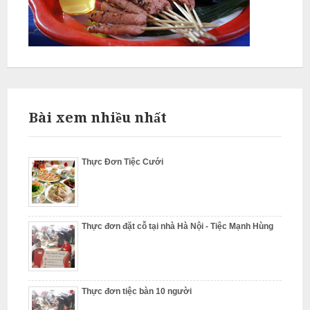
ỗ
T
h
ư
ờ
n
g
Bài xem nhiều nhất
T
í
Thực Đơn Tiệc Cưới
n
N
ẫ
u
Thực đơn đặt cỗ tại nhà Hà Nội - Tiệc Mạnh Hùng
c
ỗ
Thực đơn tiệc bàn 10 người
T
ừ