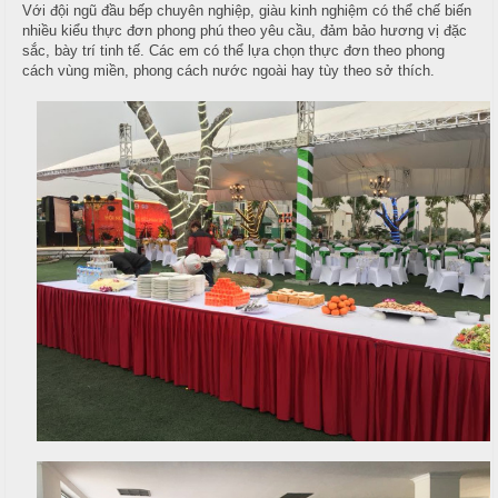
Với đội ngũ đầu bếp chuyên nghiệp, giàu kinh nghiệm có thể chế biến
T
nhiều kiểu thực đơn phong phú theo yêu cầu, đảm bảo hương vị đặc
đ
r
sắc, bày trí tinh tế. Các em có thể lựa chọn thực đơn theo phong
ủ
cách vùng miền, phong cách nước ngoài hay tùy theo sở thích.
ư
n
m
g
ó
N
n
ấ
u
M
e
c
n
ỗ
u
ở
B
À
H
N
o
à
1
n
0
K