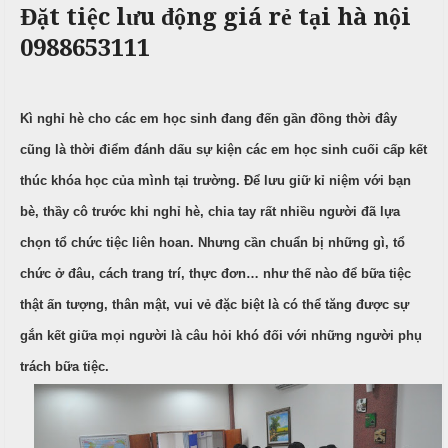
Đặt tiệc lưu động giá rẻ tại hà nội
c
n
ả
ô
h
C
i
0988653111
n
ư
g
X
ớ
P
u
i
h
Kì nghỉ hè cho các em học sinh đang đến gần đồng thời đây
n
â
ò
g
n
n
cũng là thời điểm đánh dấu sự kiện các em học sinh cuối cấp kết
h
N
g
thúc khóa học của mình tại trường. Để lưu giữ kỉ niệm với bạn
M
i
ẫ
e
bè, thầy cô trước khi nghỉ hè, chia tay rất nhiều người đã lựa
ệ
u
n
p
chọn tổ chức tiệc liên hoan. Nhưng cần chuẩn bị những gì, tổ
u
c
chức ở đâu, cách trang trí, thực đơn… như thế nào để bữa tiệc
ỗ
T
thật ấn tượng, thân mật, vui vẻ đặc biệt là có thể tăng được sự
C
r
B
gắn kết giữa mọi người là câu hỏi khó đối với những người phụ
ỗ
u
a
y
trách bữa tiệc.
G
ề
Đ
i
n
ì
ỗ
n