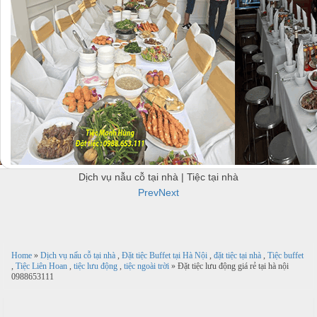
u
c
c
B
ỗ
ỗ
B
ắ
u
c
ở
H
f
à
f
N
H
e
i
à
Đ
t
n
ô
T
h
N
n
h
N
ộ
g
ự
ấ
i
N
c
u
Dịch vụ nẫu cỗ tại nhà | Tiệc tại nhà
T
ẫ
Prev
Next
i
u
Đ
c
ệ
ơ
ỗ
c
c
n
ỗ
t
Home
»
Dịch vụ nấu cỗ tại nhà
,
Đặt tiệc Buffet tại Hà Nội
,
đặt tiệc tại nhà
,
Tiệc buffet
k
T
ạ
,
Tiệc Liên Hoan
,
tiệc lưu động
,
tiệc ngoài trời
» Đặt tiệc lưu động giá rẻ tại hà nội
0988653111
h
T
i
i
u
h
ệ
a
c
H