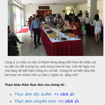
i
ế
m
T
i
ệ
c
N
ẫ
B
u
u
f
c
f
ỗ
e
Công ty sự kiện và nấu cỗ Mạnh Hùng đang triển khai rất nhiều các
t
ưu đãi cho đối tượng học sinh trong mùa hè này. Liên hệ ngay với
T
nhà hàng để biết thêm thông tin chi tiết. Chúng tôi sẽ biến bữa tiệc
h
liên hoan trở thành một sự kiện ý nghĩa và đáng nhớ!
M
a
ặ
n
Tham khảo thêm thực đơn của chúng tôi :
n
h
T
Thực đơn tiệc buffet
<= click 👍
e
T
Thực đơn chuyên món
<= click 👍
a
r