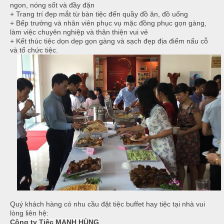
ậ
e
à
ngon, nóng sốt và đầy đặn
t
n
+ Trang trí đẹp mắt từ bàn tiệc đến quầy đồ ăn, đồ uống
n
u
+ Bếp trưởng và nhân viên phục vụ mặc đồng phục gọn gàng,
g
làm việc chuyên nghiệp và thân thiện vui vẻ
+ Kết thúc tiệc dọn dẹp gọn gàng và sạch đẹp địa điểm nấu cỗ
C
M
và tổ chức tiệc.
T
a
a
i
o
i
ệ
N
c
C
ẫ
ấ
u
B
p
u
c
f
ỗ
f
e
M
H
t
e
a
n
i
u
B
Quý khách hàng có nhu cầu đặt tiệc buffet hay tiệc tại nhà vui
C
à
lòng liên hệ:
Á
Công ty Tiệc MẠNH HÙNG