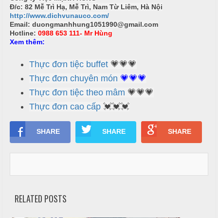
Đ/c: 82 Mễ Trì Hạ, Mễ Trì, Nam Từ Liêm, Hà Nội
T
đ
http://www.dichvunauco.com/
r
Email:
duongmanhhung1051990@gmail.com
ủ
ư
Hotline:
0988 653 111- Mr Hùng
Xem thêm:
n
m
g
ó
Thực đơn tiệc buffet
💗💗💗
N
n
ấ
Thực đơn chuyên món
💗💗💗
u
M
Thực đơn tiệc theo mâm
💗💗💗
e
Thực đơn cao cấp
💓💓💓
c
n
ỗ
u
SHARE
SHARE
SHARE
ở
B
À
H
N
o
à
1
n
RELATED POSTS
0
K