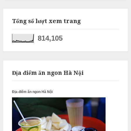
ỗ
Q
Tổng số lượt xem trang
u
ố
c
814,105
O
a
i
N
Địa điểm ăn ngon Hà Nội
ẫ
u
Địa điểm ăn ngon Hà Nội
c
ỗ
G
i
a