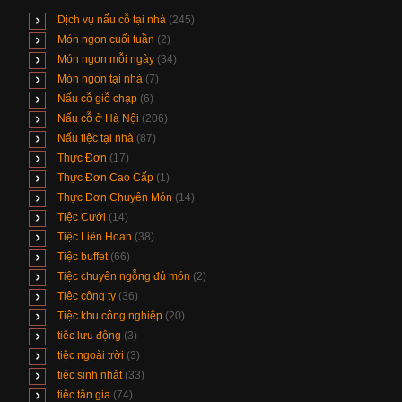
Dịch vụ nấu cỗ tại nhà
(245)
Món ngon cuối tuần
(2)
Món ngon mỗi ngày
(34)
Món ngon tại nhà
(7)
Nấu cỗ giỗ chạp
(6)
Nấu cỗ ở Hà Nội
(206)
Nấu tiệc tại nhà
(87)
Thực Đơn
(17)
Thực Đơn Cao Cấp
(1)
Thực Đơn Chuyên Món
(14)
Tiệc Cưới
(14)
Tiệc Liên Hoan
(38)
Tiệc buffet
(66)
Tiệc chuyên ngỗng đủ món
(2)
Tiệc công ty
(36)
Tiệc khu công nghiệp
(20)
tiệc lưu động
(3)
tiệc ngoài trời
(3)
tiệc sinh nhật
(33)
tiệc tân gia
(74)