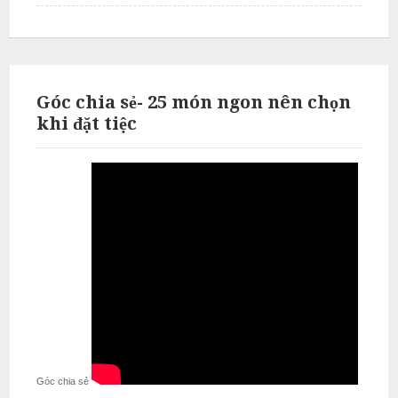
ỗ
T
h
ư
Góc chia sẻ- 25 món ngon nên chọn
ờ
khi đặt tiệc
n
g
T
í
n
N
ẫ
u
c
ỗ
T
Góc chia sẻ
ừ