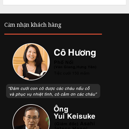
L
i
Cảm nhận khách hàng
ê
m