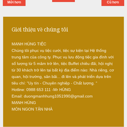
Mới hơn
Cũ hơn
-
ì
b
N
r
ấ
e
u
a
Giới thiệu về chúng tôi
k
c
-
ỗ
MẠNH HÙNG TIỆC
T
Chúng tôi phục vụ tiệc cưới, tiệc sự kiện tại Hệ thống
i
S
trung tâm của công ty. Phục vụ lưu động tiệc gia đình với
e
ó
số lượng từ 5 mâm trở lên, tiệc Buffet chiêu đãi, hội nghị
c
c
từ 30 khách trở lên tại bất kỳ địa điểm nào: Nhà riêng, cơ
-
quan, hội trường, sân bãi... đi lên và phát triển dựa trên
t
S
tiêu chí: “Uy tín - Chuyên nghiệp - Chất lượng. “
r
ơ
Hotline: 0988 653 111 -Mr HÙNG
a
n
Email: duongmanhhung1051990@gmail.com
N
MẠNH HÙNG
ẫ
MÓN NGON TẬN NHÀ
u
c