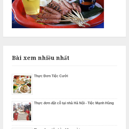
L
â
m
N
ẫ
Bài xem nhiều nhất
u
c
ỗ
Thực Đơn Tiệc Cưới
S
ơ
n
Thực đơn đặt cỗ tại nhà Hà Nội - Tiệc Mạnh Hùng
T
â
y