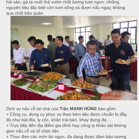
hải sản, gà ta nuôi thả vườn chất lượng tươi ngon, những
i
u
nguyên liệu đặc biệt còn tươi sống và được nấu ngay, không
ệ
qua chất bảo quản.
c
c
M
ỗ
C
e
ư
n
T
ớ
u
â
i
y
T
C
i
h
H
ệ
u
ồ
c
y
N
ê
ẫ
S
n
u
i
n
M
c
Dịch vụ nấu cỗ tại nhà của
Tiệc MẠNH HÙNG
bao gồm:
h
ó
ỗ
+ Công cụ, dụng cụ phục vụ theo kèm tiệc được chuẩn bị đầy
n
đủ như bát đĩa, ly cốc, khăn trải bàn, khay đựng đá…
+ Trực tiếp đến địa điểm gia đình hay công ty khảo sát không
N
H
gian nấu cỗ và tổ chức tiệc
h
M
o
+ Thực đơn các món ăn ngon, đa dạng được đảm bảo tương