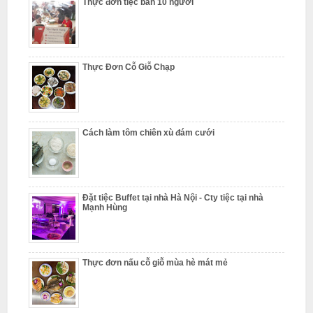
Thực đơn tiệc bàn 10 người
N
ấ
u
Thực Đơn Cỗ Giỗ Chạp
c
ỗ
P
h
Cách làm tôm chiên xù đám cưới
ú
c
T
Đặt tiệc Buffet tại nhà Hà Nội - Cty tiệc tại nhà
Mạnh Hùng
h
ọ
N
ẫ
Thực đơn nấu cỗ giỗ mùa hè mát mẻ
u
c