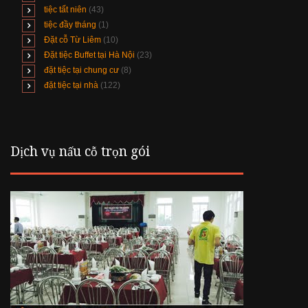
tiệc tất niên
(43)
tiệc đầy tháng
(1)
Đặt cỗ Từ Liêm
(10)
Đặt tiệc Buffet tại Hà Nội
(23)
đặt tiệc tại chung cư
(8)
đặt tiệc tại nhà
(122)
Dịch vụ nấu cỗ trọn gói