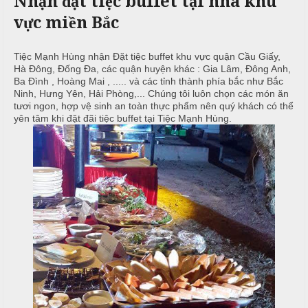
Nhận đặt tiệc buffet tại nhà khu
c
n
ả
vực miền Bắc
ô
h
C
i
n
ư
g
X
ớ
P
Tiệc Mạnh Hùng nhận Đặt tiệc buffet khu vực quận Cầu Giấy,
Hà Đông, Đống Đa, các quận huyện khác : Gia Lâm, Đông Anh,
u
i
h
Ba Đình , Hoàng Mai , ..... và các tỉnh thành phía bắc như Bắc
n
â
ò
Ninh, Hưng Yên, Hải Phòng,... Chúng tôi luôn chọn các món ăn
g
n
n
tươi ngon, hợp vệ sinh an toàn thực phẩm nên quý khách có thể
h
N
g
yên tâm khi đặt đãi tiệc buffet tại Tiệc Mạnh Hùng.
M
i
ẫ
e
ệ
u
n
p
u
c
ỗ
T
C
r
B
ỗ
u
a
y
G
ề
Đ
i
n
ì
ỗ
n