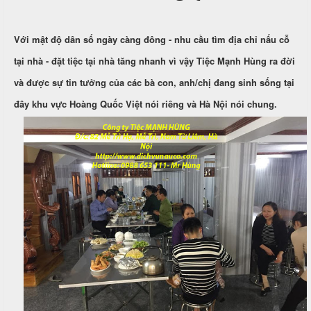
c
n
ả
ô
h
C
i
Với mật độ dân số ngày càng đông - nhu cầu tìm địa chỉ nấu cỗ
n
ư
g
X
ớ
P
tại nhà - đặt tiệc tại nhà tăng nhanh vì vậy Tiệc Mạnh Hùng ra đời
u
i
h
và được sự tin tưởng của các bà con, anh/chị đang sinh sống tại
n
â
ò
g
n
n
đây khu vực Hoàng Quốc Việt nói riêng và Hà Nội nói chung.
h
N
g
M
i
ẫ
e
ệ
u
n
p
u
c
ỗ
T
C
r
B
ỗ
u
a
y
G
ề
Đ
i
n
ì
ỗ
n