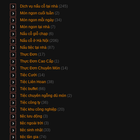
Dịch vụ nấu cỗ tại nhà
(245)
Món ngon cuối tuần
(2)
Món ngon mỗi ngày
(34)
Món ngon tại nhà
(7)
Nấu cỗ giỗ chạp
(6)
Nấu cỗ ở Hà Nội
(206)
Nấu tiệc tại nhà
(87)
Thực Đơn
(17)
Thực Đơn Cao Cấp
(1)
Thực Đơn Chuyên Món
(14)
Tiệc Cưới
(14)
Tiệc Liên Hoan
(38)
Tiệc buffet
(66)
Tiệc chuyên ngỗng đủ món
(2)
Tiệc công ty
(36)
Tiệc khu công nghiệp
(20)
tiệc lưu động
(3)
tiệc ngoài trời
(3)
tiệc sinh nhật
(33)
tiệc tân gia
(74)