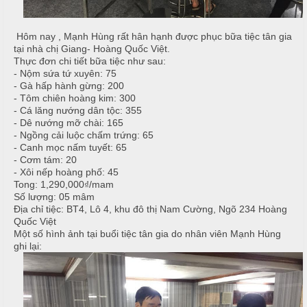
T
h
C
h
N
h
ố
ẫ
Hôm nay , Mạnh Hùng rất hân hạnh được phục bữa tiệc tân gia
ạ
n
tại nhà chị Giang- Hoàng Quốc Việt.
u
p
g
Thực đơn chi tiết bữa tiệc như sau:
- Nộm sứa tứ xuyên: 75
T
T
c
- Gà hấp hành gừng: 200
i
h
ỗ
- Tôm chiên hoàng kim: 300
ệ
ự
- Cá lăng nướng dân tộc: 355
c
c
- Dê nướng mỡ chài: 165
C
- Ngồng cải luộc chấm trứng: 65
ầ
- Canh mọc nấm tuyết: 65
T
Đ
u
- Cơm tám: 20
â
ơ
- Xôi nếp hoàng phố: 45
n
n
Tong: 1,290,000₫/mam
G
Số lượng: 05 mâm
i
Địa chỉ tiệc: BT4, Lô 4, khu đô thị Nam Cường, Ngõ 234 Hoàng
G
T
ấ
Quốc Việt
i
â
y
Một số hình ảnh tại buổi tiệc tân gia do nhân viên Mạnh Hùng
a
n
ghi lại:
G
N
i
T
ẫ
a