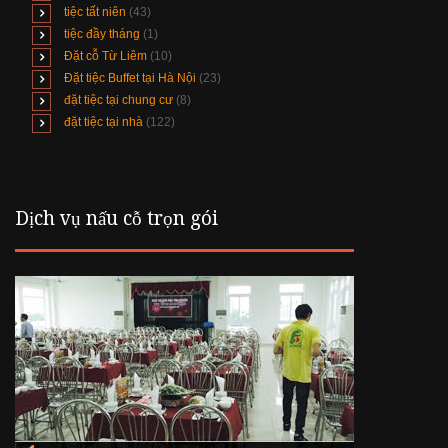
tiệc tất niên
(43)
tiệc đầy tháng
(1)
Đặt cỗ Từ Liêm
(10)
Đặt tiệc Buffet tại Hà Nội
(23)
đặt tiệc tại chung cư
(8)
đặt tiệc tại nhà
(122)
Dịch vụ nấu cỗ trọn gói