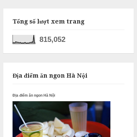
ỗ
Q
Tổng số lượt xem trang
u
ố
815,052
c
O
a
i
N
Địa điểm ăn ngon Hà Nội
ẫ
u
Địa điểm ăn ngon Hà Nội
c
ỗ
G
i
a