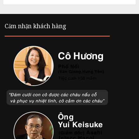
L
i
Cảm nhận khách hàng
ê
m