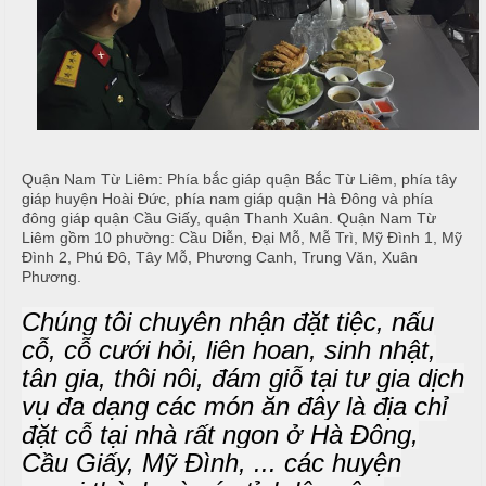
ậ
e
à
t
n
n
u
g
C
M
T
a
a
i
o
i
ệ
N
Quận Nam Từ Liêm: Phía bắc giáp quận Bắc Từ Liêm, phía tây
c
C
ẫ
giáp huyện Hoài Đức, phía nam giáp quận Hà Đông và phía
ấ
đông giáp quận Cầu Giấy, quận Thanh Xuân. Quận Nam Từ
u
B
Liêm gồm 10 phường: Cầu Diễn, Đại Mỗ, Mễ Trì, Mỹ Đình 1, Mỹ
p
u
Đình 2, Phú Đô, Tây Mỗ, Phương Canh, Trung Văn, Xuân
c
Phương.
f
ỗ
f
Chúng tôi chuyên nhận đặt tiệc, nấu
e
M
H
cỗ, cỗ cưới hỏi, liên hoan, sinh nhật,
t
e
a
tân gia, thôi nôi, đám giỗ tại tư gia dịch
n
i
u
vụ đa dạng các món ăn đây là địa chỉ
đặt cỗ tại nhà rất ngon ở Hà Đông,
B
C
Cầu Giấy, Mỹ Đình, ... các huyện
à
Á