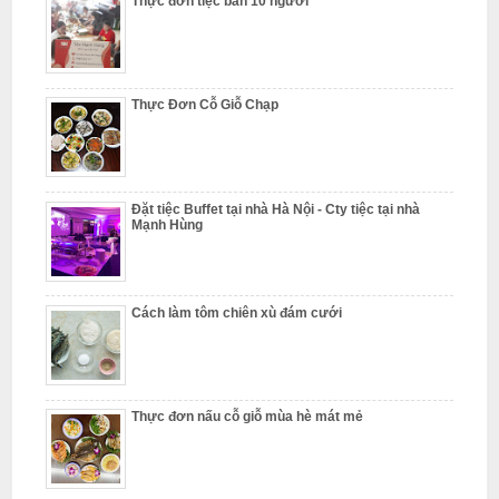
Thực đơn tiệc bàn 10 người
N
ấ
u
Thực Đơn Cỗ Giỗ Chạp
c
ỗ
P
Đặt tiệc Buffet tại nhà Hà Nội - Cty tiệc tại nhà
h
Mạnh Hùng
ú
c
T
Cách làm tôm chiên xù đám cưới
h
ọ
N
ẫ
Thực đơn nấu cỗ giỗ mùa hè mát mẻ
u
c