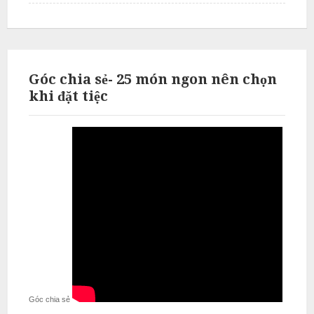
ỗ
T
h
ư
Góc chia sẻ- 25 món ngon nên chọn
ờ
khi đặt tiệc
n
g
T
í
n
N
ẫ
u
c
ỗ
T
Góc chia sẻ
ừ