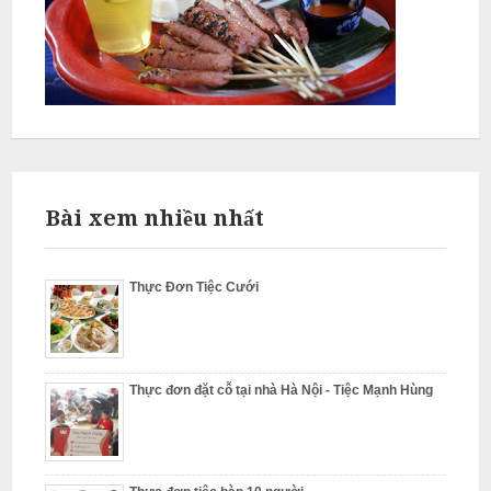
L
â
m
N
ẫ
Bài xem nhiều nhất
u
c
ỗ
Thực Đơn Tiệc Cưới
S
ơ
n
Thực đơn đặt cỗ tại nhà Hà Nội - Tiệc Mạnh Hùng
T
â
y