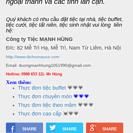
ngoại thành và các tỉnh lân cận.
T
đ
r
ủ
Quý khách có nhu cầu đặt tiệc tại nhà, tiệc buffet,
ư
tiệc cưới, tiệc tất niên, tiệc sinh nhật vui lòng liên
n
m
hệ:
g
ó
Công ty Tiệc MẠNH HÙNG
N
n
ấ
Đ/c: 82 Mễ Trì Hạ, Mễ Trì, Nam Từ Liêm, Hà Nội
u
M
http://www.dichvunauco.com
e
c
Email: duongmanhhung1051990@gmail.com
n
ỗ
Hotline: 0988 653 111- Mr Hùng
u
Xem thêm:
ở
Thực đơn tiệc buffet
💗💗💗
B
À
Thực đơn chuyên món
💗💗💗
H
N
o
Thực đơn tiệc theo mâm
💗💗💗
à
Thực đơn cao cấp
💓💗💗
1
n
0
SHARE
SHARE
SHARE
K