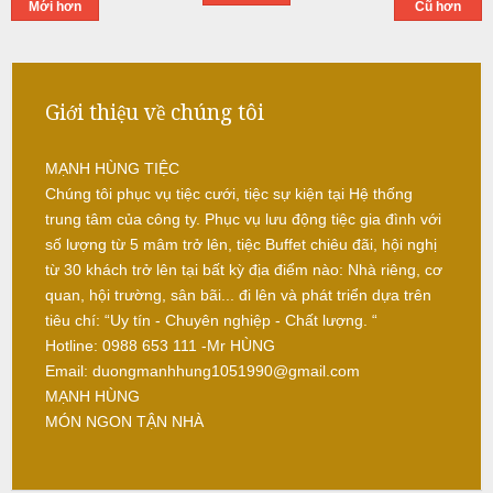
Mới hơn
Cũ hơn
-
ì
b
N
r
ấ
e
u
a
Giới thiệu về chúng tôi
k
c
-
MẠNH HÙNG TIỆC
ỗ
T
Chúng tôi phục vụ tiệc cưới, tiệc sự kiện tại Hệ thống
i
S
trung tâm của công ty. Phục vụ lưu động tiệc gia đình với
e
ó
số lượng từ 5 mâm trở lên, tiệc Buffet chiêu đãi, hội nghị
c
c
từ 30 khách trở lên tại bất kỳ địa điểm nào: Nhà riêng, cơ
-
quan, hội trường, sân bãi... đi lên và phát triển dựa trên
t
S
tiêu chí: “Uy tín - Chuyên nghiệp - Chất lượng. “
r
ơ
Hotline: 0988 653 111 -Mr HÙNG
a
n
Email: duongmanhhung1051990@gmail.com
N
MẠNH HÙNG
ẫ
MÓN NGON TẬN NHÀ
u
c