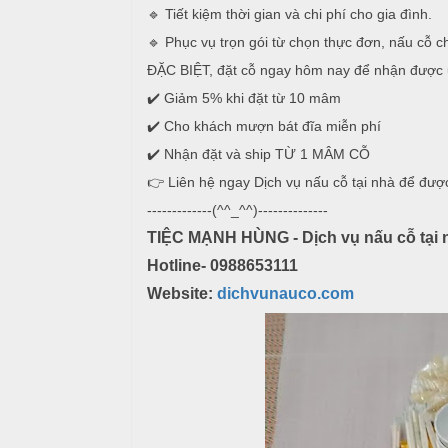
🔹 Tiết kiệm thời gian và chi phí cho gia đình.
T
đ
🔹 Phục vụ trọn gói từ chọn thực đơn, nấu cỗ c
r
ủ
ư
ĐẶC BIỆT, đặt cỗ ngay hôm nay để nhận được
n
✔️ Giảm 5% khi đặt từ 10 mâm
m
g
ó
✔️ Cho khách mượn bát đĩa miễn phí
N
n
✔️ Nhận đặt và ship TỪ 1 MÂM CỖ
ấ
u
👉 Liên hệ ngay Dịch vụ nấu cỗ tại nhà để đượ
M
-------------(^^_^^)--------------
e
c
n
TIỆC MẠNH HÙNG - Dịch vụ nấu cỗ tại 
ỗ
u
Hotline- 0988653111
ở
Website:
dichvunauco.com
B
À
H
N
o
à
1
n
0
K