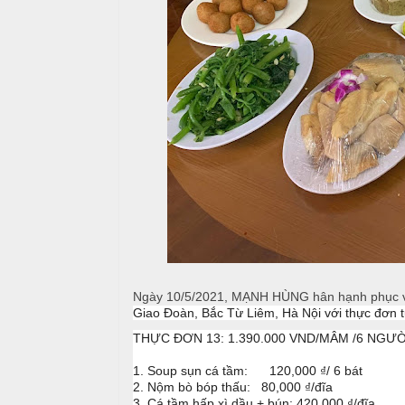
T
h
C
h
N
h
ố
ẫ
ạ
n
u
p
g
T
T
c
i
h
ỗ
ệ
ự
c
c
C
ầ
T
Đ
u
â
ơ
n
n
G
i
G
T
ấ
Ngày 10/5/2021, MẠNH HÙNG hân hạnh phục vụ
i
â
y
Giao Đoàn, Bắc Từ Liêm, Hà Nội với thực đơn 
a
n
THỰC ĐƠN 13: 1.390.000 VND/MÂM /6 NGƯỜ
G
1. Soup sụn cá tầm: 120,000 ₫/ 6 bát
N
i
2. Nộm bò bóp thấu: 80,000 ₫/đĩa
T
ẫ
a
3. Cá tầm hấp xì dầu + bún: 420,000 ₫/đĩa