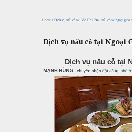
c
n
ả
ô
h
C
i
n
ư
Home
»
Dịch vụ nấu cỗ tại Bắc Từ Liêm
,
nấu cỗ tại ngoại gia
g
X
ớ
P
u
i
h
n
â
ò
Dịch vụ nấu cỗ tại Ngoại
g
n
n
h
N
g
M
i
ẫ
Dịch vụ nấu cỗ tại
e
ệ
u
n
MẠNH HÙNG
p
- chuyên nhận đặt cỗ tại nhà 
u
c
ỗ
T
C
r
B
ỗ
u
a
y
G
ề
Đ
i
n
ì
ỗ
n