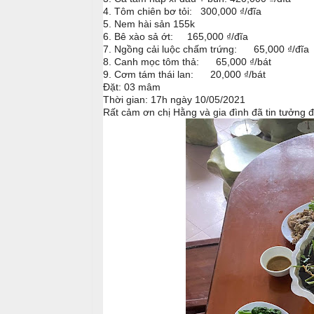
i
4. Tôm chiên bơ tỏi: 300,000 ₫/đĩa
u
5. Nem hài sản 155k
ệ
6. Bê xào sả ớt: 165,000 ₫/đĩa
c
c
7. Ngồng cải luộc chấm trứng: 65,000 ₫/đĩa
M
ỗ
8. Canh mọc tôm thả: 65,000 ₫/bát
C
e
9. Cơm tám thái lan: 20,000 ₫/bát
ư
n
Đặt: 03 mâm
T
Thời gian: 17h ngày 10/05/2021
ớ
u
â
Rất cảm ơn chị Hằng và gia đình đã tin tưởng
i
y
T
C
i
h
H
ệ
u
ồ
c
y
N
ê
ẫ
S
n
u
i
n
M
c
h
ó
ỗ
n
N
H
h
M
o