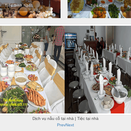
Tiệc Sinh Nhật
Tiệc Cưới
Dịch vụ nẫu cỗ tại nhà | Tiệc tại nhà
Prev
Next