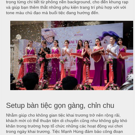
ậ
e
trọng từng chi tiết từ phông nền background, cho đến khung rạp
à
t
n
và giúp bạn thêm thắt những phụ kiện trang trí phù hợp với với
n
tone màu chủ đạo mà buổi tiệc đang hướng đến.
u
g
C
M
T
a
a
i
o
i
ệ
N
c
C
ẫ
ấ
u
B
p
u
c
f
ỗ
f
e
M
H
t
e
a
Setup bàn tiệc gọn gàng, chỉn chu
n
i
u
Nhằm giúp cho không gian tiệc khai trương trở nên rộng rãi,
khách mời có thể thuận tiện di chuyển cũng như không gây khó
B
C
khăn trong trường hợp tổ chức những các hoạt động vui chơi
à
Á
trong ngày khai trương. Tiệc Mạnh Hùng đảm bảo công đoạn