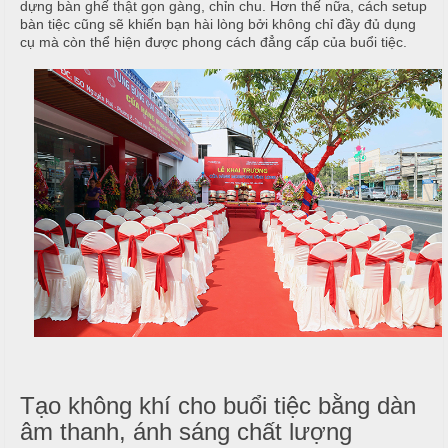
dựng bàn ghế thật gọn gàng, chỉn chu. Hơn thế nữa, cách setup
T
bàn tiệc cũng sẽ khiến bạn hài lòng bởi không chỉ đầy đủ dụng
đ
cụ mà còn thể hiện được phong cách đẳng cấp của buổi tiệc.
r
ủ
ư
n
m
g
ó
N
n
ấ
u
M
e
c
n
ỗ
u
ở
B
À
H
N
o
à
1
n
Tạo không khí cho buổi tiệc bằng dàn
0
âm thanh, ánh sáng chất lượng
K