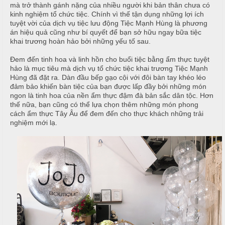
T
h
mà trở thành gánh nặng của nhiều người khi bản thân chưa có
C
h
kinh nghiệm tổ chức tiệc. Chính vì thế tận dụng những lợi ích
N
h
ố
tuyệt vời của dịch vụ tiệc lưu động Tiệc Mạnh Hùng là phương
ẫ
án hiệu quả cũng như bí quyết để bạn sở hữu ngay bữa tiệc
ạ
n
u
khai trương hoàn hảo bởi những yếu tố sau.
p
g
T
T
c
Đem đến tinh hoa và linh hồn cho buổi tiệc bằng ẩm thực tuyệt
i
h
hảo là mục tiêu mà dịch vụ tổ chức tiệc khai trương Tiệc Mạnh
ỗ
Hùng đã đặt ra. Dàn đầu bếp gạo cội với đôi bàn tay khéo léo
ệ
ự
đảm bảo khiến bàn tiệc của bạn được lấp đầy bởi những món
c
c
C
ngon là tinh hoa của nền ẩm thực đậm đà bản sắc dân tộc. Hơn
ầ
thế nữa, bạn cũng có thể lựa chọn thêm những món phong
T
Đ
cách ẩm thực Tây Âu để đem đến cho thực khách những trải
u
â
ơ
nghiệm mới lạ.
n
n
G
i
G
T
ấ
i
â
y
a
n
G
N
i
T
ẫ
a