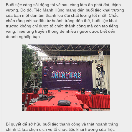
i
Buổi tiệc càng sôi động thì về sau càng làm ăn phát đạt, thịnh
vượng. Do đó, Tiệc Mạnh Hùng mang đến buổi tiệc khai trương
ế
của bạn một dàn âm thanh loa đài chất lượng tốt nhất. Chắc
m
T
chắn rằng với sự đầu tư hoành tráng đến thế, buổi tiệc khai
i
trương không chỉ được tổ chức thành công mà còn tạo tiếng
ệ
vang, hiệu ứng truyền thông để nhiều người được biết đến
doanh nghiệp bạn.
c
N
ẫ
B
u
u
f
c
f
ỗ
e
t
T
h
M
a
ặ
n
n
h
T
e
Bí quyết để sở hữu buổi tiệc thành công và thật hoành tráng
T
a
chính là lựa chọn dịch vụ tổ chức tiệc khai trương của Tiệc
r