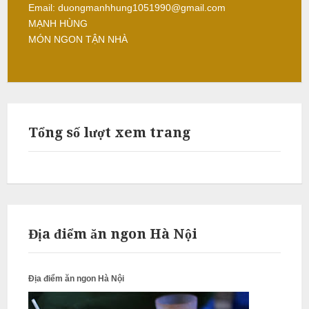
Email: duongmanhhung1051990@gmail.com
L
MẠNH HÙNG
â
MÓN NGON TẬN NHÀ
m
N
ẫ
Tổng số lượt xem trang
u
c
ỗ
S
ơ
Địa điểm ăn ngon Hà Nội
n
T
Địa điểm ăn ngon Hà Nội
â
y