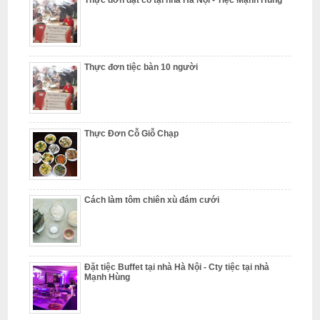
Thực đơn đặt cỗ tại nhà Hà Nội - Tiệc Mạnh Hùng
ỗ
T
h
ư
Thực đơn tiệc bàn 10 người
ờ
n
g
Thực Đơn Cỗ Giỗ Chạp
T
í
n
N
Cách làm tôm chiên xù đám cưới
ẫ
u
c
Đặt tiệc Buffet tại nhà Hà Nội - Cty tiệc tại nhà
ỗ
Mạnh Hùng
T
ừ