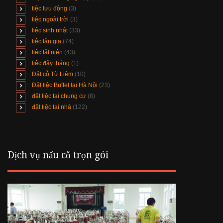
tiệc lưu động
(3)
tiệc ngoài trời
(3)
tiệc sinh nhật
(33)
tiệc tân gia
(74)
tiệc tất niên
(43)
tiệc đầy tháng
(1)
Đặt cỗ Từ Liêm
(10)
Đặt tiệc Buffet tại Hà Nội
(23)
đặt tiệc tại chung cư
(8)
đặt tiệc tại nhà
(122)
Dịch vụ nấu cỗ trọn gói