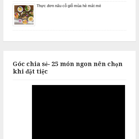
Thực đơn nấu cỗ giỗ mùa hè mát mẻ
L
i
ê
m
Góc chia sẻ- 25 món ngon nên chọn
khi đặt tiệc