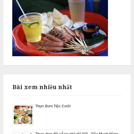
N
ấ
u
c
ỗ
P
h
ú
c
T
Bài xem nhiều nhất
h
ọ
N
Thực Đơn Tiệc Cưới
ẫ
u
c