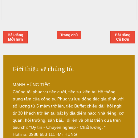
ỗ
Q
u
ố
Bài đăng
Trang chủ
Bài đăng
c
Mới hơn
Cũ hơn
O
a
i
Giới thiệu về chúng tôi
N
ẫ
MẠNH HÙNG TIỆC
u
Chúng tôi phục vụ tiệc cưới, tiệc sự kiện tại Hệ thống
c
trung tâm của công ty. Phục vụ lưu động tiệc gia đình với
ỗ
số lượng từ 5 mâm trở lên, tiệc Buffet chiêu đãi, hội nghị
từ 30 khách trở lên tại bất kỳ địa điểm nào: Nhà riêng, cơ
G
quan, hội trường, sân bãi... đi lên và phát triển dựa trên
i
tiêu chí: “Uy tín - Chuyên nghiệp - Chất lượng. “
a
Hotline: 0988 653 111 -Mr HÙNG