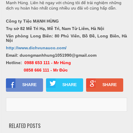
Mạnh Hùng. Liên hệ ngay với chúng tôi để trải nghiệm những
-
ì
dịch vụ hoàn hảo nhất cùng nhiều ưu đãi vô cùng hấp dẫn.
b
N
r
ấ
Công ty Tiệc MẠNH HÙNG
e
u
Trụ sở 82 Mễ Trì Hạ, Mễ Trì, Nam Từ Liêm, Hà Nội
a
k
Văn phòng Long Biên: 80 Phú Viên, Bồ Đề, Long Biên, Hà
c
Nội
-
ỗ
http://www.dichvunauco.com/
T
i
Email: duongmanhhung1051990@gmail.com
S
e
Hotline:
0988 653 111 - Mr Hùng
ó
c
0858 666 111 - Mr Đức
c
-
t
SHARE
SHARE
SHARE
S
r
ơ
a
n
N
ẫ
u
RELATED POSTS
c