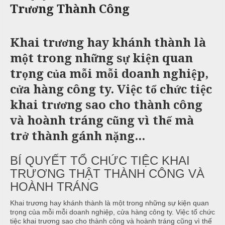
Trương Thành Công
c
n
ả
ô
h
C
i
n
ư
Khai trương hay khánh thành là
g
X
ớ
P
u
i
h
một trong những sự kiện quan
n
â
ò
trọng của mỗi mỗi doanh nghiệp,
g
n
n
h
N
g
cửa hàng công ty. Việc tổ chức tiệc
M
i
ẫ
khai trương sao cho thành công
e
ệ
u
n
và hoành tráng cũng vì thế mà
p
u
c
trở thành gánh nặng...
ỗ
T
BÍ QUYẾT TỔ CHỨC TIỆC KHAI
C
r
B
ỗ
u
TRƯƠNG THẬT THÀNH CÔNG VÀ
a
y
HOÀNH TRÁNG
G
ề
Đ
Khai trương hay khánh thành là một trong những sự kiện quan
i
n
ì
trọng của mỗi mỗi doanh nghiệp, cửa hàng công ty. Việc tổ chức
ỗ
n
tiệc khai trương sao cho thành công và hoành tráng cũng vì thế