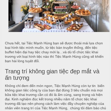
i
u
ệ
c
c
M
ỗ
C
e
ư
n
T
ớ
u
â
i
y
Chưa hết, tại Tiệc Mạnh Hùng bạn sẽ được thoải mái lựa chọn
T
C
loại hình tiệc mình muốn, từ tiệc bàn truyền thống, đến tiệc
i
h
buffet hiện đại hay tiệc chay mới lạ…và dù tổ chức tiệc khai
H
trương với loại hình tiệc nào thì Tiệc Mạnh Hùng cũng sẽ khiến
ệ
u
ồ
bạn hài lòng tuyệt đối.
c
y
N
ê
ẫ
Trang trí không gian tiệc đẹp mắt và
S
n
u
ấn tượng
i
n
M
c
Không chỉ đem đến món ngon, Tiệc Mạnh Hùng còn tự tin biến
h
ó
không gian tiệc công ty của bạn đạt đúng 3 tiêu chuẩn mà mọi
ỗ
bữa tiệc khai trương cần có đó là ấm cúng, sang trọng và hiện
n
đại. Kinh nghiệm đúc kết trong nhiều năm tổ chức tiệc khai
N
H
trương đã tạo nên phong cách làm việc đầy chuyên nghiệp của
h
M
o
nhân viên trang trí của Tiệc Mạnh Hùng, chúng tôi đảm bảo chú