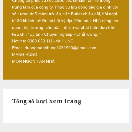
Chúng tôi phục vụ tiệc cưới, tiệc sự kiện tại Hệ thống
trung tâm của công ty. Phục vụ lưu động tiệc gia đình với
L
số lượng từ 5 mâm trở lên, tiệc Buffet chiêu đãi, hội nghị
â
từ 30 khách trở lên tại bất kỳ địa điểm nào: Nhà riêng, cơ
m
quan, hội trường, sân bãi... đi lên và phát triển dựa trên
tiêu chí: “Uy tín - Chuyên nghiệp - Chất lượng. “
Hotline: 0988 653 111 -Mr HÙNG
N
Email: duongmanhhung1051990@gmail.com
ẫ
MẠNH HÙNG
u
MÓN NGON TẬN NHÀ
c
ỗ
S
ơ
Tổng số lượt xem trang
n
T
â
y