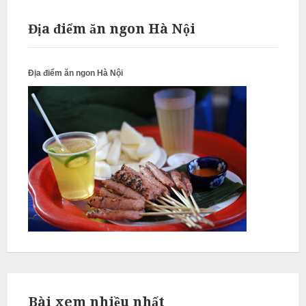
N
ấ
Địa điểm ăn ngon Hà Nội
u
c
Địa điểm ăn ngon Hà Nội
ỗ
P
h
ú
c
T
h
ọ
N
ẫ
u
c
Bài xem nhiều nhất