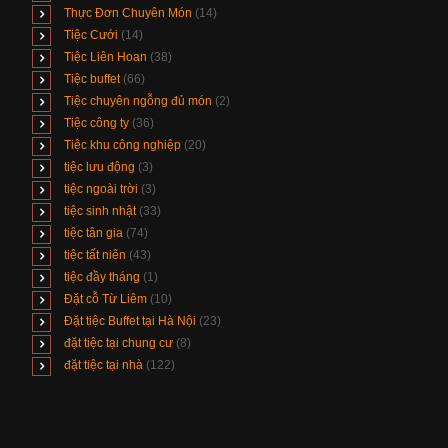
Thực Đơn Chuyên Món
(14)
Tiệc Cưới
(14)
Tiệc Liên Hoan
(38)
Tiệc buffet
(66)
Tiệc chuyên ngỗng đủ món
(2)
Tiệc công ty
(36)
Tiệc khu công nghiệp
(20)
tiệc lưu động
(3)
tiệc ngoài trời
(3)
tiệc sinh nhật
(33)
tiệc tân gia
(74)
tiệc tất niên
(43)
tiệc đầy tháng
(1)
Đặt cỗ Từ Liêm
(10)
Đặt tiệc Buffet tại Hà Nội
(23)
đặt tiệc tại chung cư
(8)
đặt tiệc tại nhà
(122)