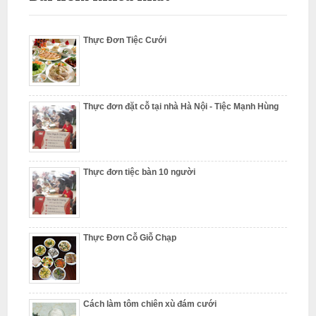
ỗ
T
Thực Đơn Tiệc Cưới
h
ư
ờ
n
Thực đơn đặt cỗ tại nhà Hà Nội - Tiệc Mạnh Hùng
g
T
í
Thực đơn tiệc bàn 10 người
n
N
ẫ
u
Thực Đơn Cỗ Giỗ Chạp
c
ỗ
T
Cách làm tôm chiên xù đám cưới
ừ