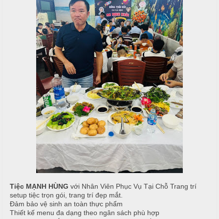
ậ
e
à
t
n
n
u
g
C
M
T
a
a
i
o
i
ệ
N
c
C
ẫ
ấ
u
B
p
u
c
f
ỗ
f
e
M
H
t
e
a
n
i
u
Tiệc MẠNH HÙNG
với Nhân Viên Phục Vụ Tại Chỗ Trang trí
setup tiệc trọn gói, trang trí đẹp mắt.
B
C
Đảm bảo vệ sinh an toàn thực phẩm
à
Á
Thiết kế menu đa dạng theo ngân sách phù hợp