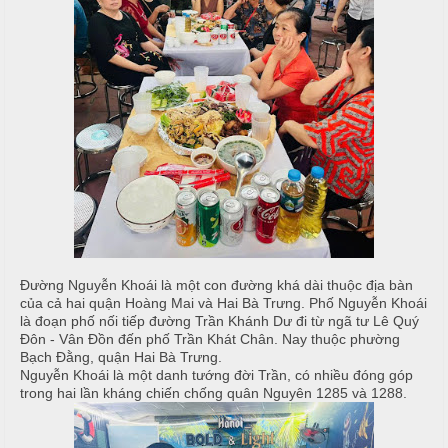
i
u
ệ
c
c
M
ỗ
C
e
ư
n
T
ớ
u
â
i
y
T
C
i
h
H
ệ
u
ồ
c
y
N
ê
ẫ
Đường Nguyễn Khoái là một con đường khá dài thuộc địa bàn
S
n
u
của cả hai quận Hoàng Mai và Hai Bà Trưng. Phố Nguyễn Khoái
i
là đoạn phố nối tiếp đường Trần Khánh Dư đi từ ngã tư Lê Quý
n
M
Đôn - Vân Đồn đến phố Trần Khát Chân. Nay thuộc phường
c
Bạch Đằng, quận Hai Bà Trưng.
h
ó
ỗ
Nguyễn Khoái là một danh tướng đời Trần, có nhiều đóng góp
n
trong hai lần kháng chiến chống quân Nguyên 1285 và 1288.
N
H
h
M
o