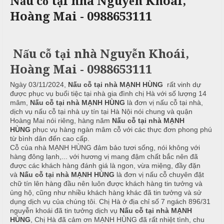
Nấu cỗ tại nhà Nguyễn Khoái,
c
n
ả
Hoàng Mai - 0988653111
ô
h
C
i
n
ư
g
X
ớ
P
Nấu cỗ tại nhà Nguyễn Khoái,
u
i
h
n
â
ò
Hoàng Mai - 0988653111
g
n
n
h
N
g
Ngày 03/11/2024,
Nấu cỗ tại nhà MẠNH HÙNG
rất vinh dự
M
được phục vụ buổi tiệc tại nhà gia đình chị Hà với số lượng 14
i
ẫ
mâm,
Nấu cỗ tại nhà MẠNH HÙNG
là đơn vị nấu cỗ tại nhà,
e
ệ
u
dịch vụ nấu cỗ tại nhà uy tín tại Hà Nội nói chung và quận
n
p
Hoàng Mai nói riêng, hàng năm
Nấu cỗ tại nhà MẠNH
u
c
HÙNG
phục vụ hàng ngàn mâm cỗ với các thực đơn phong phú
từ bình dân đến cao cấp.
ỗ
T
Cỗ của nhà MẠNH HÙNG đảm bảo tươi sống, nói không với
hàng đông lạnh,... với hương vị mang đậm chất bắc nên đã
C
r
B
được các khách hàng đánh giá là ngon, vừa miệng, đầy đặn
ỗ
u
a
và
Nấu cỗ tại nhà MẠNH HÙNG
là đơn vị nấu cỗ chuyên đặt
y
chữ tín lên hàng đầu nên luôn được khách hàng tin tưởng và
G
ề
ủng hộ, cũng như nhiều khách hàng khác đã tin tưởng và sử
Đ
dụng dịch vụ của chúng tôi. Chị Hà ở địa chỉ số 7 ngách 896/31
i
n
ì
nguyễn khoái đã tin tưởng dịch vụ
Nấu cỗ tại nhà MẠNH
ỗ
n
HÙNG
, Chị Hà đã cảm ơn MẠNH HÙNG đã rất nhiệt tình, chu