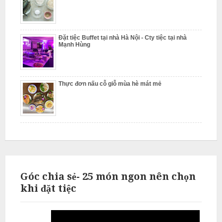
L
i
Đặt tiệc Buffet tại nhà Hà Nội - Cty tiệc tại nhà
ê
Mạnh Hùng
m
Thực đơn nấu cỗ giỗ mùa hè mát mẻ
Góc chia sẻ- 25 món ngon nên chọn
khi đặt tiệc