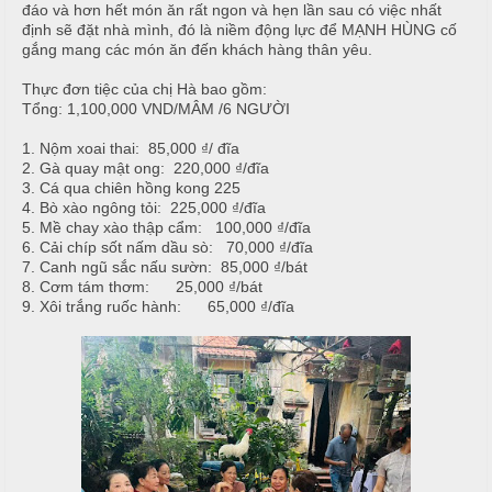
T
h
đáo và hơn hết món ăn rất ngon và hẹn lần sau có việc nhất
C
h
định sẽ đặt nhà mình, đó là niềm động lực để MẠNH HÙNG cố
N
h
ố
gắng mang các món ăn đến khách hàng thân yêu.
ẫ
ạ
n
u
Thực đơn tiệc của chị Hà bao gồm:
p
g
Tổng: 1,100,000 VND/MÂM /6 NGƯỜI
T
T
c
i
h
1. Nộm xoai thai: 85,000 ₫/ đĩa
ỗ
2. Gà quay mật ong: 220,000 ₫/đĩa
ệ
ự
3. Cá qua chiên hồng kong 225
c
c
C
4. Bò xào ngông tỏi: 225,000 ₫/đĩa
ầ
5. Mề chay xào thập cẩm: 100,000 ₫/đĩa
T
Đ
6. Cải chíp sốt nấm dầu sò: 70,000 ₫/đĩa
u
â
ơ
7. Canh ngũ sắc nấu sườn: 85,000 ₫/bát
8. Cơm tám thơm: 25,000 ₫/bát
n
n
G
9. Xôi trắng ruốc hành: 65,000 ₫/đĩa
i
G
T
ấ
i
â
y
a
n
G
N
i
T
ẫ
a