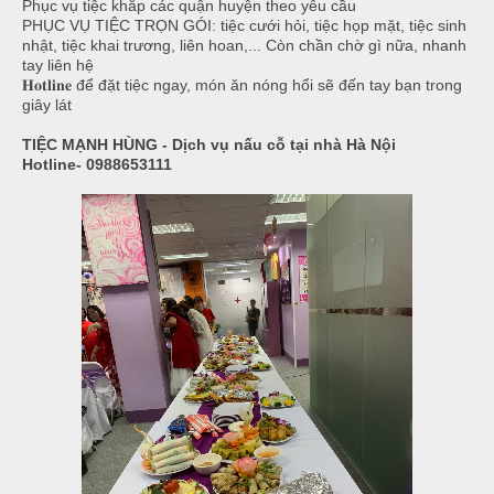
Phục vụ tiệc khắp các quận huyện theo yêu cầu
T
PHỤC VỤ TIỆC TRỌN GÓI: tiệc cưới hỏi, tiệc họp mặt, tiệc sinh
đ
nhật, tiệc khai trương, liên hoan,... Còn chần chờ gì nữa, nhanh
r
ủ
tay liên hệ
ư
𝐇𝐨𝐭𝐥𝐢𝐧𝐞 để đặt tiệc ngay, món ăn nóng hổi sẽ đến tay bạn trong
n
giây lát
m
g
ó
N
TIỆC MẠNH HÙNG - Dịch vụ nấu cỗ tại nhà Hà Nội
n
Hotline- 0988653111
ấ
u
M
e
c
n
ỗ
u
ở
B
À
H
N
o
à
1
n
0
K