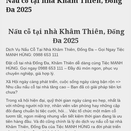
Nấu cỗ tại nhà Khâm Thiên, Đống
c
n
ả
Đa 2025
ô
h
C
i
n
ư
g
X
ớ
P
Nấu cỗ tại nhà Khâm Thiên, Đống
u
i
h
n
â
ò
Đa 2025
g
n
n
h
N
g
Dịch Vụ Nấu Cỗ Tại Nhà Khâm Thiên, Đống Đa – Gọi Ngay Tiệc
M
MẠNH HÙNG: 0988 653 111
i
ẫ
e
ệ
u
Đặt cỗ tại nhà Đống Đa, Khâm Thiên dễ dàng cùng Tiệc MẠNH
n
HÙNG. Gọi ngay 0988 653 111 – Đầy đủ món ngon, phục vụ
p
u
chuyên nghiệp, giá hợp lý.
c
ỗ
Xã Hội ngày càng phát triển, cuộc sống ngày càng bận rộn =>
T
Nhu cầu nấu cỗ tại nhà tăng cao – Bạn đã có giải pháp tiện lợi
chưa?
C
r
B
ỗ
u
Trong xã hội hiện đại, quỹ thời gian ngày càng eo hẹp, nhất là
a
y
với những người nội trợ, nhân viên văn phòng hay những cặp
đôi đang chuẩn bị tiệc cưới, hỏi… Việc tổ chức một mâm cỗ
G
ề
Đ
tươm tất, ngon miệng nhưng vẫn tiết kiệm thời gian đang là ưu
i
n
ì
tiên hàng đầu. Và đó cũng chính là lý do dịch vụ nấu cỗ tại nhà
ỗ
n
Khâm Thiên, Đống Đa của Tiệc MẠNH HÙNG ra đời phát triển