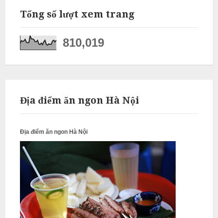
N
Tổng số lượt xem trang
ấ
u
810,019
c
ỗ
P
h
Địa điểm ăn ngon Hà Nội
ú
c
Địa điểm ăn ngon Hà Nội
T
h
ọ
N
ẫ
u
c