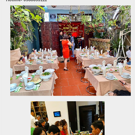
i
ế
m
T
i
ệ
c
N
ẫ
B
u
u
f
c
f
ỗ
e
t
T
h
M
a
ặ
n
n
h
T
e
T
a
r