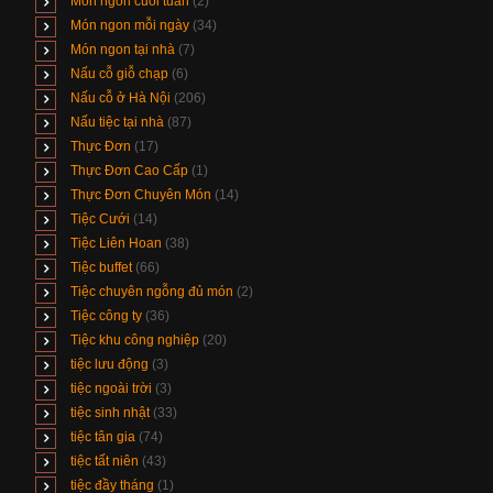
Món ngon cuối tuần
(2)
Món ngon mỗi ngày
(34)
Món ngon tại nhà
(7)
Nấu cỗ giỗ chạp
(6)
Nấu cỗ ở Hà Nội
(206)
Nấu tiệc tại nhà
(87)
Thực Đơn
(17)
Thực Đơn Cao Cấp
(1)
Thực Đơn Chuyên Món
(14)
Tiệc Cưới
(14)
Tiệc Liên Hoan
(38)
Tiệc buffet
(66)
Tiệc chuyên ngỗng đủ món
(2)
Tiệc công ty
(36)
Tiệc khu công nghiệp
(20)
tiệc lưu động
(3)
tiệc ngoài trời
(3)
tiệc sinh nhật
(33)
tiệc tân gia
(74)
tiệc tất niên
(43)
tiệc đầy tháng
(1)