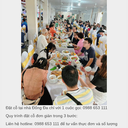
ậ
e
à
t
n
n
u
g
C
M
T
a
a
i
o
i
ệ
N
c
C
ẫ
ấ
u
B
p
u
c
f
ỗ
f
e
M
H
t
e
a
n
i
u
Đặt cỗ tại nhà Đống Đa chỉ với 1 cuộc gọi: 0988 653 111
B
Quy trình đặt cỗ đơn giản trong 3 bước:
C
à
Liên hệ hotline: 0988 653 111 để tư vấn thực đơn và số lượng
Á