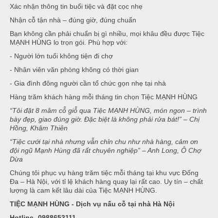
Xác nhận thông tin buổi tiệc và đặt cọc nhẹ
T
đ
Nhận cỗ tận nhà – đúng giờ, đúng chuẩn
r
ủ
ư
Bạn không cần phải chuẩn bị gì nhiều, mọi khâu đều được Tiệc
n
MẠNH HÙNG lo trọn gói. Phù hợp với:
m
g
- Người lớn tuổi không tiện đi chợ
ó
N
n
- Nhân viên văn phòng không có thời gian
ấ
- Gia đình đông người cần tổ chức gọn nhẹ tại nhà
u
M
Hàng trăm khách hàng mỗi tháng tin chọn Tiệc MẠNH HÙNG
e
c
“Tôi đặt 8 mâm cỗ giỗ qua Tiệc MẠNH HÙNG, món ngon – trình
n
ỗ
bày đẹp, giao đúng giờ. Đặc biệt là không phải rửa bát!” – Chị
u
Hồng, Khâm Thiên
ở
“Tiệc cưới tại nhà nhưng vẫn chỉn chu như nhà hàng, cảm ơn
B
đội ngũ Mạnh Hùng đã rất chuyên nghiệp” – Anh Long, Ô Chợ
À
Dừa
H
N
o
Chúng tôi phục vụ hàng trăm tiệc mỗi tháng tại khu vực Đống
à
Đa – Hà Nội, với tỉ lệ khách hàng quay lại rất cao. Uy tín – chất
1
lượng là cam kết lâu dài của Tiệc MẠNH HÙNG.
n
0
TIỆC MẠNH HÙNG - Dịch vụ nấu cỗ tại nhà Hà Nội
K
Hotline- 0988653111