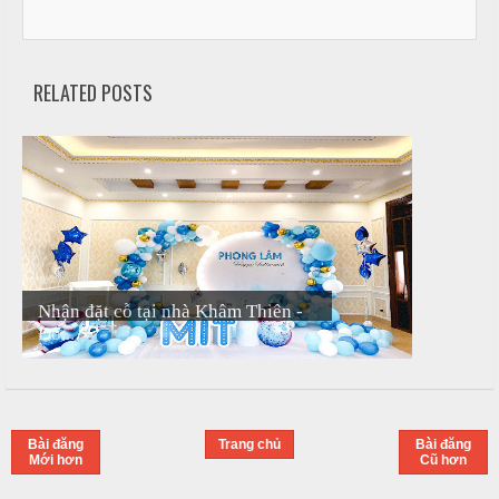
ỗ
Q
RELATED POSTS
u
ố
c
O
a
i
N
ẫ
u
Nhận đặt cỗ tại nhà Khâm Thiên -
Đố...
c
ỗ
G
Bài đăng
Trang chủ
Bài đăng
i
Mới hơn
Cũ hơn
a