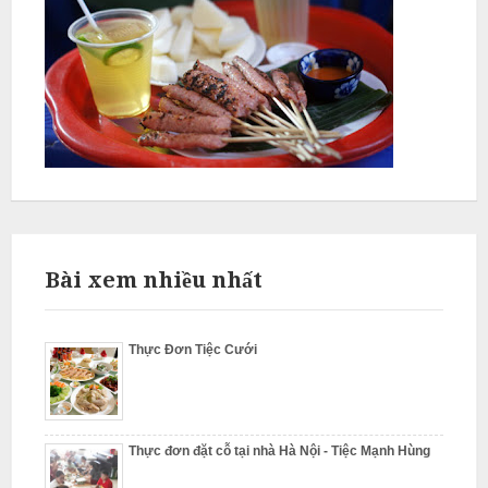
L
â
m
N
ẫ
u
c
Bài xem nhiều nhất
ỗ
S
Thực Đơn Tiệc Cưới
ơ
n
T
Thực đơn đặt cỗ tại nhà Hà Nội - Tiệc Mạnh Hùng
â
y