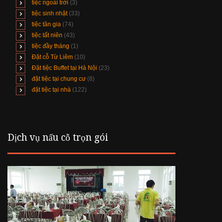
tiệc ngoài trời
(3)
tiệc sinh nhật
(33)
tiệc tân gia
(74)
tiệc tất niên
(43)
tiệc đầy tháng
(1)
Đặt cỗ Từ Liêm
(10)
Đặt tiệc Buffet tại Hà Nội
(23)
đặt tiệc tại chung cư
(8)
đặt tiệc tại nhà
(122)
Dịch vụ nấu cỗ trọn gói