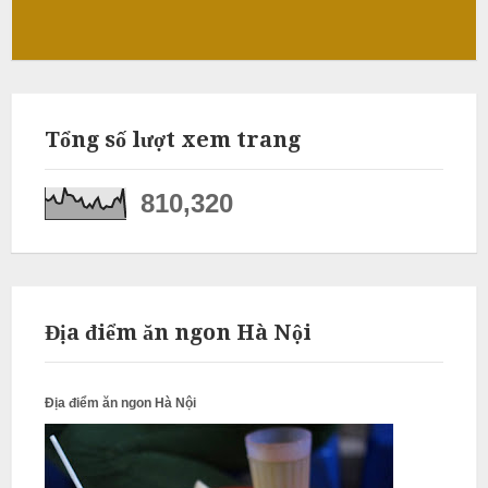
ỗ
Q
u
ố
c
Tổng số lượt xem trang
O
810,320
a
i
N
ẫ
u
Địa điểm ăn ngon Hà Nội
c
ỗ
Địa điểm ăn ngon Hà Nội
G
i
a