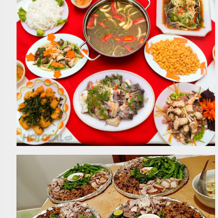
T
đ
r
ủ
ư
n
m
g
ó
N
n
ấ
u
M
e
c
n
ỗ
u
ở
B
À
H
N
o
à
1
n
0
K