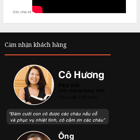
Góc chia sẻ
L
i
ê
m
Cảm nhận khách hàng