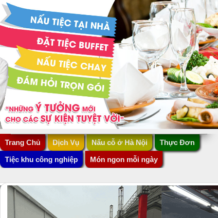
Trang Chủ
Dịch Vụ
Nấu cỗ ở Hà Nội
Thực Đơn
Tiệc khu công nghiệp
Món ngon mỗi ngày
N
N
M
K
ấ
ẫ
e
C
u
u
n
N