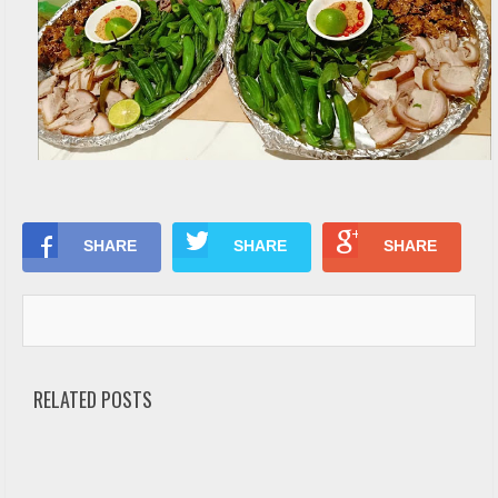
i
ế
m
T
i
ệ
c
N
ẫ
B
u
u
f
SHARE
SHARE
SHARE
c
f
ỗ
e
t
T
h
M
a
ặ
RELATED POSTS
n
n
h
T
e
T
a
r