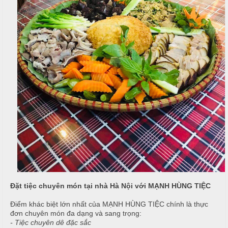
i
u
ệ
c
c
M
ỗ
C
e
ư
n
T
ớ
u
â
i
y
T
C
i
h
H
ệ
u
ồ
c
y
N
ê
ẫ
S
n
u
i
n
M
c
h
ó
Đặt tiệc chuyên món tại nhà Hà Nội với MẠNH HÙNG TIỆC
ỗ
n
Điểm khác biệt lớn nhất của MẠNH HÙNG TIỆC chính là thực
N
H
đơn chuyên món đa dạng và sang trọng:
h
M
o
- Tiệc chuyên dê đặc sắc