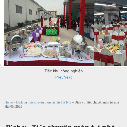
u
c
c
B
ỗ
ỗ
B
ắ
u
c
ở
H
f
à
f
N
H
e
i
à
Đ
t
n
ô
T
h
N
n
h
N
ộ
g
ự
ấ
i
N
c
u
Tiệc khu công nghiệp
T
ẫ
Prev
Next
i
u
Đ
c
ệ
ơ
ỗ
c
c
n
ỗ
t
Home
»
Dịch vụ Tiệc chuyên món tại nhà Hà Nội
» Dịch vụ Tiệc chuyên món tại nhà
k
T
ạ
Hà Nội 2025
h
T
i
i
u
h
ệ
a
c
H