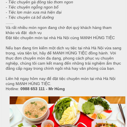
ậ
e
- Tiệc chuyên gà đông tảo thơm ngon
à
t
n
- Tiệc chuyên ngỗng ngon bổ
n
- Tiệc lợn mán xưa mà hiện đại
u
g
- Tiệc chuyên cá bổ dưỡng
.......
C
M
Và rất nhiều món ngon đang chờ đợi quý khách hàng tham
T
a
khảo và đặt dịch vụ
a
i
Đặt tiệc chuyên món tại nhà Hà Nội cùng MẠNH HÙNG TIỆC
o
i
ệ
N
Nếu bạn đang tìm kiếm một dịch vụ tiệc tại nhà Hà Nội vừa sang
c
C
ẫ
trọng, vừa tiện lợi, hãy để MẠNH HÙNG TIỆC đồng hành. Với
ấ
thực đơn chuyên món đa dạng, phong cách phục vụ chuyên
u
B
p
nghiệp, chúng tôi cam kết mang đến những trải nghiệm ẩm thực
u
đẳng cấp ngay trong chính ngôi nhà hay văn phòng của bạn.
c
f
ỗ
Liên hệ ngay hôm nay để đặt tiệc chuyên món tại nhà Hà Nội
f
cùng MẠNH HÙNG TIỆC.
e
M
Hotline:
0988 653 111 - Mr Hùng
H
t
e
a
n
i
u
B
C
à
Á