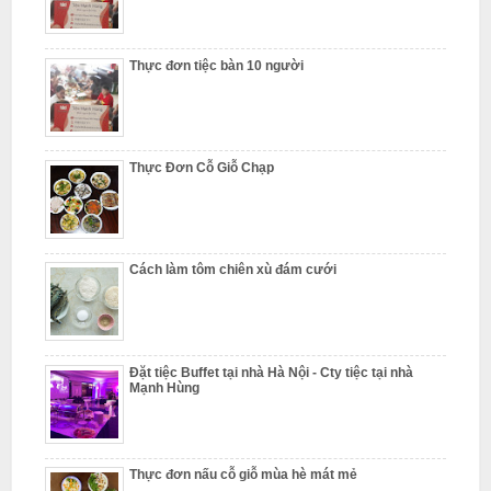
N
ấ
u
Thực đơn tiệc bàn 10 người
c
ỗ
Thực Đơn Cỗ Giỗ Chạp
P
h
ú
c
Cách làm tôm chiên xù đám cưới
T
h
ọ
Đặt tiệc Buffet tại nhà Hà Nội - Cty tiệc tại nhà
N
Mạnh Hùng
ẫ
u
c
Thực đơn nấu cỗ giỗ mùa hè mát mẻ