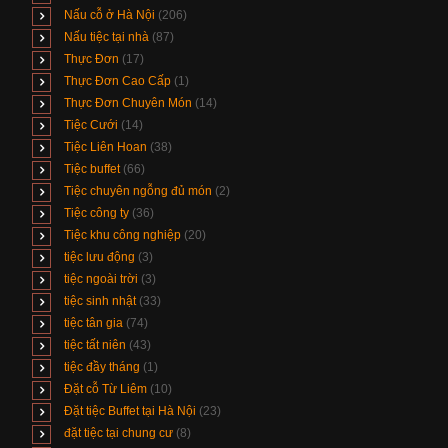
Nấu cỗ ở Hà Nội
(206)
Nấu tiệc tại nhà
(87)
Thực Đơn
(17)
Thực Đơn Cao Cấp
(1)
Thực Đơn Chuyên Món
(14)
Tiệc Cưới
(14)
Tiệc Liên Hoan
(38)
Tiệc buffet
(66)
Tiệc chuyên ngỗng đủ món
(2)
Tiệc công ty
(36)
Tiệc khu công nghiệp
(20)
tiệc lưu động
(3)
tiệc ngoài trời
(3)
tiệc sinh nhật
(33)
tiệc tân gia
(74)
tiệc tất niên
(43)
tiệc đầy tháng
(1)
Đặt cỗ Từ Liêm
(10)
Đặt tiệc Buffet tại Hà Nội
(23)
đặt tiệc tại chung cư
(8)