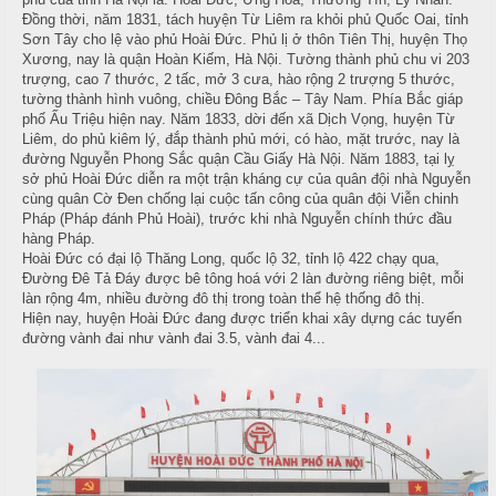
ậ
e
à
Đồng thời, năm 1831, tách huyện Từ Liêm ra khỏi phủ Quốc Oai, tỉnh
t
n
n
Sơn Tây cho lệ vào phủ Hoài Đức. Phủ lị ở thôn Tiên Thị, huyện Thọ
u
g
Xương, nay là quận Hoàn Kiếm, Hà Nội. Tường thành phủ chu vi 203
trượng, cao 7 thước, 2 tấc, mở 3 cưa, hào rộng 2 trượng 5 thước,
C
tường thành hình vuông, chiều Đông Bắc – Tây Nam. Phía Bắc giáp
M
T
phố Ấu Triệu hiện nay. Năm 1833, dời đến xã Dịch Vọng, huyện Từ
a
a
Liêm, do phủ kiêm lý, đắp thành phủ mới, có hào, mặt trước, nay là
i
o
i
đường Nguyễn Phong Sắc quận Cầu Giấy Hà Nội. Năm 1883, tại lỵ
ệ
N
sở phủ Hoài Đức diễn ra một trận kháng cự của quân đội nhà Nguyễn
c
C
cùng quân Cờ Đen chống lại cuộc tấn công của quân đội Viễn chinh
ẫ
Pháp (Pháp đánh Phủ Hoài), trước khi nhà Nguyễn chính thức đầu
ấ
u
B
hàng Pháp.
p
Hoài Đức có đại lộ Thăng Long, quốc lộ 32, tỉnh lộ 422 chạy qua,
u
c
Đường Đê Tả Đáy được bê tông hoá với 2 làn đường riêng biệt, mỗi
f
làn rộng 4m, nhiều đường đô thị trong toàn thể hệ thống đô thị.
ỗ
f
Hiện nay, huyện Hoài Đức đang được triển khai xây dựng các tuyến
e
M
đường vành đai như vành đai 3.5, vành đai 4...
H
t
e
a
n
i
u
B
C
à
Á