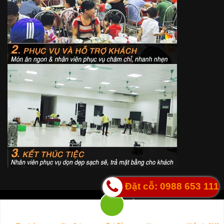
Đặt cỗ: 0988 653 111
Copyright © 2017
Dịch Vụ Nấu Cỗ Tại Nhà Hà Nội
All right reserved
TIỆC MẠNH HÙNG
| Liên Hệ: Số 19 ngõ 82 Mễ Trì Hạ- Nam Từ Liêm -
Hà Nội Mr Hùng: 098 653 111.