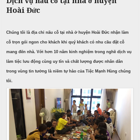
Dịch vụ nấu cỗ tại nhà ở huyện
c
n
ả
Hoài Đức
ô
h
C
i
n
ư
g
X
ớ
P
u
i
h
Chúng tôi là địa chỉ nấu cỗ tại nhà ở huyện Hoài Đức nhận làm
n
â
ò
cỗ trọn gói ngon cho khách khi quý khách có nhu cầu đặt cỗ
g
n
n
mang đến nhà. Với hơn 10 năm kinh nghiệm trong nghề dịch vụ
h
N
g
M
i
ẫ
làm tiệc lưu động cùng uy tín và chất lượng được nhân dân
e
ệ
u
trong vùng tin tưởng là niềm tự hào của Tiệc Mạnh Hùng chúng
n
p
u
c
tôi.
ỗ
T
C
r
B
ỗ
u
a
y
G
ề
Đ
i
n
ì
ỗ
n