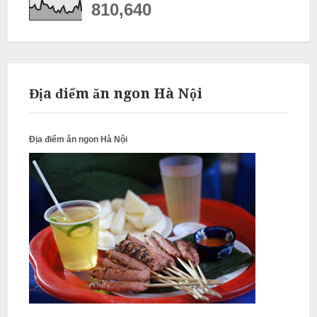
ỗ
810,640
T
h
ư
ờ
Địa điểm ăn ngon Hà Nội
n
g
Địa điểm ăn ngon Hà Nội
T
í
n
N
ẫ
u
c
ỗ
T
ừ