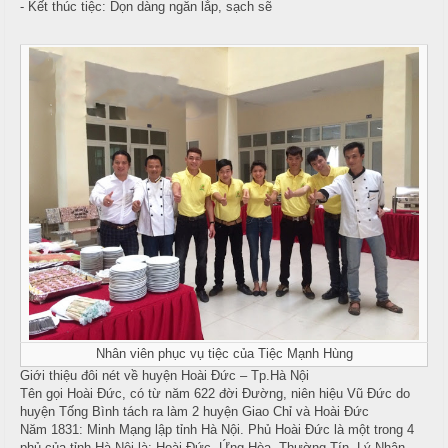
- Kết thúc tiệc: Dọn dàng ngăn lắp, sạch sẽ
i
u
ệ
c
c
M
ỗ
C
e
ư
n
T
ớ
u
â
i
y
T
C
i
h
H
ệ
u
ồ
c
y
N
ê
ẫ
S
n
u
i
n
M
c
Nhân viên phục vụ tiệc của Tiệc Mạnh Hùng
h
ó
ỗ
Giới thiệu đôi nét về huyện Hoài Đức – Tp.Hà Nội
n
Tên gọi Hoài Đức, có từ năm 622 đời Đường, niên hiệu Vũ Đức do
N
H
huyện Tống Bình tách ra làm 2 huyện Giao Chỉ và Hoài Đức
h
M
Năm 1831: Minh Mạng lập tỉnh Hà Nội. Phủ Hoài Đức là một trong 4
o
phủ của tỉnh Hà Nội là: Hoài Đức, Ứng Hòa, Thường Tín, Lý Nhân.