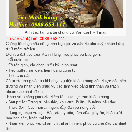
T
h
C
h
N
h
ố
ẫ
ạ
n
u
p
g
Ảnh tiệc tân gia tại chung cư Vân Canh - 4 mâm
T
T
c
Tư vấn và đặt cỗ: 0988.653.111
i
h
ỗ
Chúng tôi nhận nấu cỗ tại nhà trọn gói và đầy đủ cho quý khách hàng
ệ
ự
từ 3 mâm trở lên
c
c
C
Dịch vụ đặt tiệc của Mạnh Hùng Tiệc phục vụ bao gồm:
- Cỗ cưới hỏi
ầ
T
Đ
- Cỗ tân gian, giỗ chạp, hiếu hỷ, sinh nhật
u
- Tiệc buffet, sự kiện, liên hoang công ty
â
ơ
- Tiệc cao cấp
n
n
G
Cả trước trong và sau khi phục vụ tiệc khách hàng đều được các bếp
i
trưởng và nhân viên phục vụ tiệc làm việc bằng tinh thần và trách
G
T
nhiệm cao nhất, đó là:
ấ
Khảo sát không gian/ địa điểm tổ chức tiệc của khách hàng
i
â
y
- Setup tiệc: Trang trí bàn tiệc, khu vực đồ ăn/ đồ uống/ nấu tiệc
a
n
- Thực đơn: Các món ăn ngon, đầy đặn và nóng sốt
- Dụng cụ phục vụ tiệc: Bát, đĩa, ly cốc, tăm đũa, giấy ăn, khăn ướt,
G
hoa bàn tiệc, khăn trải bàn
N
i
- Nhân viên phục vụ: Chăm chỉ, nhanh nhẹn, phục vụ chu đáo và nhiệt
T
tình
ẫ
a