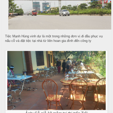
T
đ
r
ủ
ư
n
m
g
ó
N
n
Tiệc Mạnh Hùng vinh dự là một trong những đơn vị đi đầu phục vụ
ấ
nấu cỗ và đặt tiệc tại nhà từ liên hoan gia đình đến công ty
u
M
e
c
n
ỗ
u
ở
B
À
H
N
o
à
1
n
0
K