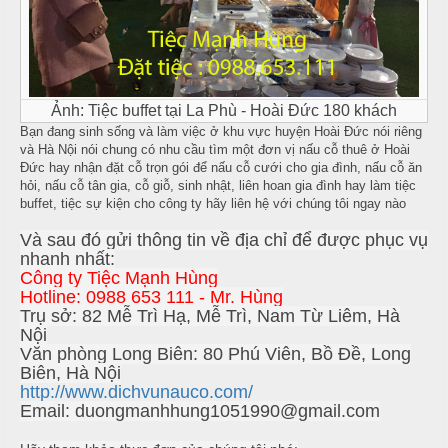
-
ì
b
N
r
ấ
e
u
a
Ảnh: Tiệc buffet tại La Phù - Hoài Đức 180 khách
k
c
Bạn đang sinh sống và làm việc ở khu vực huyện Hoài Đức nói riêng
-
và Hà Nội nói chung có nhu cầu tìm một đơn vị nấu cỗ thuê ở Hoài
ỗ
T
Đức hay nhận đặt cỗ trọn gói để nấu cỗ cưới cho gia đình, nấu cỗ ăn
i
hỏi, nấu cỗ tân gia, cỗ giỗ, sinh nhật, liên hoan gia đình hay làm tiệc
S
buffet, tiệc sự kiện cho công ty hãy liên hệ với chúng tôi ngay nào
e
ó
c
Và sau đó gửi thông tin về địa chỉ để được phục vụ
c
-
nhanh nhất:
t
Công ty Tiệc Mạnh Hùng
S
r
Hotline: 0988 653 111 - Mr. Hùng
ơ
Trụ sở: 82 Mễ Trì Hạ, Mễ Trì, Nam Từ Liêm, Hà
a
n
Nội
N
Văn phòng Long Biên: 80 Phú Viên, Bồ Đề, Long
Biên, Hà Nội
ẫ
http://www.dichvunauco.com/
u
Email: duongmanhhung1051990@gmail.com
c