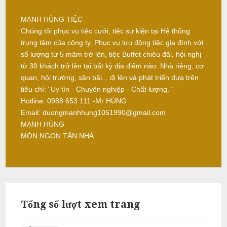
N
ấ
MẠNH HÙNG TIỆC
u
Chúng tôi phục vụ tiệc cưới, tiệc sự kiện tại Hệ thống
trung tâm của công ty. Phục vụ lưu động tiệc gia đình với
c
số lượng từ 5 mâm trở lên, tiệc Buffet chiêu đãi, hội nghị
ỗ
từ 30 khách trở lên tại bất kỳ địa điểm nào: Nhà riêng, cơ
quan, hội trường, sân bãi... đi lên và phát triển dựa trên
P
tiêu chí: “Uy tín - Chuyên nghiệp - Chất lượng. “
h
Hotline: 0988 653 111 -Mr HÙNG
ú
Email: duongmanhhung1051990@gmail.com
c
MẠNH HÙNG
MÓN NGON TẬN NHÀ
T
h
ọ
N
ẫ
u
Tổng số lượt xem trang
c