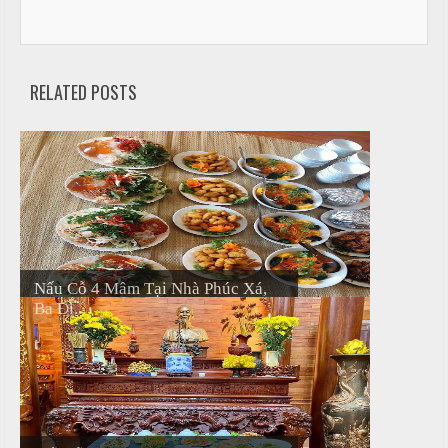
T
đ
r
ủ
ư
RELATED POSTS
n
m
g
ó
N
n
ấ
u
M
e
c
n
ỗ
u
ở
Nấu Cỗ 4 Mâm Tại Nhà Phúc Xá,
B
Ba Đì...
À
H
N
o
à
1
n
0
K