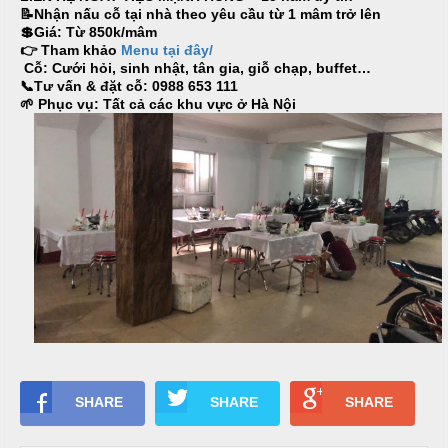
ậ
e
à
📝Nhận nấu cỗ tại nhà theo yêu cầu từ 1 mâm trở lên
t
n
n
💲Giá: Từ 850k/mâm
u
👉 Tham khảo
Menu tại đây/
g
Cỗ: Cưới hỏi, sinh nhật, tân gia, giỗ chạp, buffet…
📞Tư vấn & đặt cỗ: 0988 653 111
C
M
🌱 Phục vụ: Tất cả các khu vực ở Hà Nội
T
a
a
i
o
i
ệ
N
c
C
ẫ
ấ
u
B
p
u
c
f
ỗ
f
e
M
H
t
e
a
n
i
u
SHARE
SHARE
SHARE
B
C
à
Á