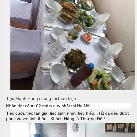
T
h
C
h
N
h
ố
ẫ
ạ
n
u
p
g
T
T
c
i
h
ỗ
ệ
ự
c
c
C
ầ
T
Đ
u
â
ơ
n
n
G
i
G
T
ấ
Tiệc Mạnh Hùng chúng tôi thực hiện:
i
â
y
Nhận đặt cỗ từ 02 mâm duy nhất tại Hà Nội !
a
n
Tiệc cưới, tiệc tân gia, tiệc sinh nhật, tiệc hiếu... tất cả đều được
phục vụ với tinh thần - Khách Hàng là Thượng Đế !
G
N
i
T
ẫ
a