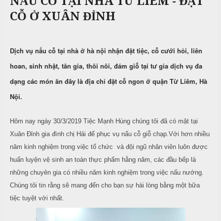
NẤU CỖ TẠI NHÀ TỪ LIÊM - ĐẶT
c
n
ả
CỖ Ở XUÂN ĐỈNH
ô
h
C
i
n
ư
g
X
ớ
P
Dịch vụ nấu cỗ tại nhà ở hà nội nhận đặt tiệc, cỗ cưới hỏi, liên
u
i
h
n
â
ò
hoan, sinh nhật, tân gia, thôi nôi, đám giỗ tại tư gia dịch vụ đa
g
n
n
dạng các món ăn đây là địa chỉ đặt cỗ ngon ở quận Từ Liêm, Hà
h
N
g
M
i
ẫ
Nội.
e
ệ
u
n
p
Hôm nay ngày 30/3/2019 Tiệc Mạnh Hùng chúng tôi đã có mặt tại
u
c
Xuân Đỉnh gia đình chị Hải để phục vụ nấu cỗ giỗ chạp.Với hơn nhiều
ỗ
T
năm kinh nghiệm trong việc tổ chức và đội ngũ nhân viên luôn được
C
r
B
huấn luyện vệ sinh an toàn thực phẩm hằng năm, các đầu bếp là
ỗ
u
a
những chuyên gia có nhiều năm kinh nghiệm trong việc nấu nướng.
y
Chúng tôi tin rằng sẽ mang đến cho bạn sự hài lòng bằng một bữa
G
ề
Đ
tiệc tuyệt với nhất.
i
n
ì
ỗ
n