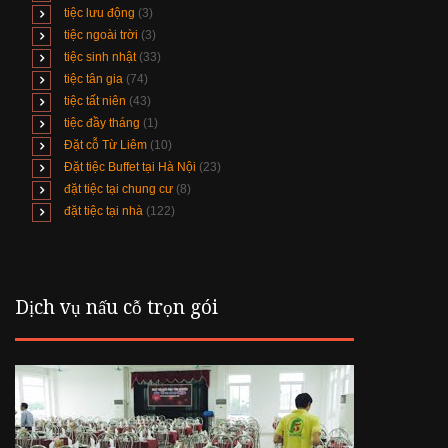
tiệc lưu động
(3)
tiệc ngoài trời
(3)
tiệc sinh nhật
(33)
tiệc tân gia
(74)
tiệc tất niên
(43)
tiệc đầy tháng
(1)
Đặt cỗ Từ Liêm
(10)
Đặt tiệc Buffet tại Hà Nội
(23)
đặt tiệc tại chung cư
(8)
đặt tiệc tại nhà
(122)
Dịch vụ nấu cỗ trọn gói