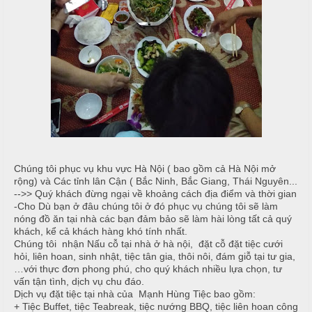
T
đ
r
ủ
ư
n
m
g
ó
N
n
ấ
u
M
e
c
n
ỗ
Chúng tôi phục vụ khu vực Hà Nội ( bao gồm cả Hà Nội mở
u
rộng) và Các tỉnh lân Cận ( Bắc Ninh, Bắc Giang, Thái Nguyên...
-->> Quý khách đừng ngại về khoảng cách địa điểm và thời gian
ở
B
-Cho Dù bạn ở đâu chúng tôi ở đó phục vụ chúng tôi sẽ làm
nóng đồ ăn tại nhà các bạn đảm bảo sẽ làm hài lòng tất cả quý
À
H
khách, kể cả khách hàng khó tính nhất.
N
Chúng tôi nhận Nấu cỗ tại nhà ở hà nội, đặt cỗ đặt tiệc cưới
o
hỏi, liên hoan, sinh nhật, tiệc tân gia, thôi nôi, đám giỗ tại tư gia,
à
1
…với thực đơn phong phú, cho quý khách nhiều lựa chọn, tư
n
vấn tận tình, dịch vụ chu đáo.
0
Dịch vụ đặt tiệc tại nhà của Mạnh Hùng Tiệc bao gồm:
K
+ Tiệc Buffet, tiệc Teabreak, tiệc nướng BBQ, tiệc liên hoan công