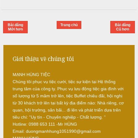
ỗ
Q
u
Bài đăng
Trang chủ
Bài đăng
Mới hơn
Cũ hơn
ố
c
O
Giới thiệu về chúng tôi
a
i
N
MẠNH HÙNG TIỆC
ẫ
Chúng tôi phục vụ tiệc cưới, tiệc sự kiện tại Hệ thống
u
trung tâm của công ty. Phục vụ lưu động tiệc gia đình với
số lượng từ 5 mâm trở lên, tiệc Buffet chiêu đãi, hội nghị
c
từ 30 khách trở lên tại bất kỳ địa điểm nào: Nhà riêng, cơ
ỗ
quan, hội trường, sân bãi... đi lên và phát triển dựa trên
tiêu chí: “Uy tín - Chuyên nghiệp - Chất lượng. “
G
Hotline: 0988 653 111 -Mr HÙNG
i
Email: duongmanhhung1051990@gmail.com
a