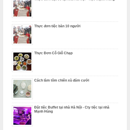
ỗ
T
h
Thực đơn tiệc bàn 10 người
ư
ờ
n
g
Thực Đơn Cỗ Giỗ Chạp
T
í
n
N
Cách làm tôm chiên xù đám cưới
ẫ
u
c
Đặt tiệc Buffet tại nhà Hà Nội - Cty tiệc tại nhà
ỗ
Mạnh Hùng
T
ừ