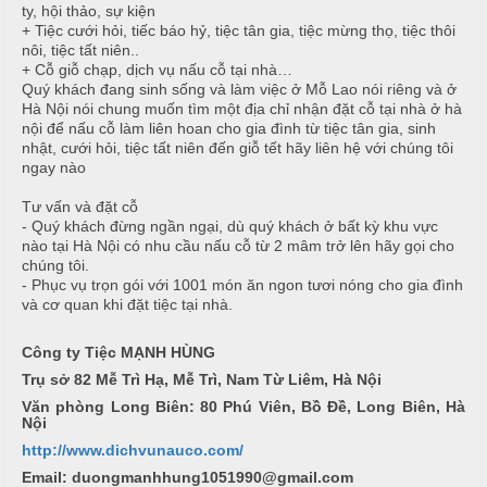
ty, hội thảo, sự kiện
i
+ Tiệc cưới hỏi, tiếc báo hỷ, tiệc tân gia, tiệc mừng thọ, tiệc thôi
ế
nôi, tiệc tất niên..
m
T
+ Cỗ giỗ chạp, dịch vụ nấu cỗ tại nhà…
Quý khách đang sinh sống và làm việc ở Mỗ Lao nói riêng và ở
i
Hà Nội nói chung muốn tìm một địa chỉ nhận đặt cỗ tại nhà ở hà
ệ
nội để nấu cỗ làm liên hoan cho gia đình từ tiệc tân gia, sinh
c
nhật, cưới hỏi, tiệc tất niên đến giỗ tết hãy liên hệ với chúng tôi
N
ngay nào
ẫ
B
u
Tư vấn và đặt cỗ
u
- Quý khách đừng ngần ngại, dù quý khách ở bất kỳ khu vực
f
nào tại Hà Nội có nhu cầu nấu cỗ từ 2 mâm trở lên hãy gọi cho
c
f
chúng tôi.
ỗ
e
- Phục vụ trọn gói với 1001 món ăn ngon tươi nóng cho gia đình
và cơ quan khi đặt tiệc tại nhà.
t
T
h
Công ty Tiệc MẠNH HÙNG
M
a
ặ
Trụ sở 82 Mễ Trì Hạ, Mễ Trì, Nam Từ Liêm, Hà Nội
n
n
Văn phòng Long Biên: 80 Phú Viên, Bồ Đề, Long Biên, Hà
h
Nội
T
e
http://www.dichvunauco.com/
T
a
Email: duongmanhhung1051990@gmail.com
r