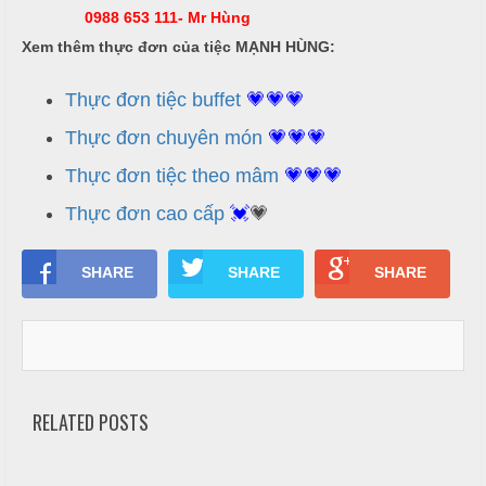
-
Hotline:
0988 653 111- Mr Hùng
ì
b
N
Xem thêm thực đơn của tiệc MẠNH HÙNG:
r
ấ
e
u
Thực đơn tiệc buffet
💗💗💗
a
k
Thực đơn chuyên món
💗💗💗
c
-
ỗ
Thực đơn tiệc theo mâm
💗💗💗
T
i
Thực đơn cao cấp
💓
💗
S
e
ó
c
c
-
SHARE
SHARE
SHARE
t
S
r
ơ
a
n
N
ẫ
RELATED POSTS
u
c