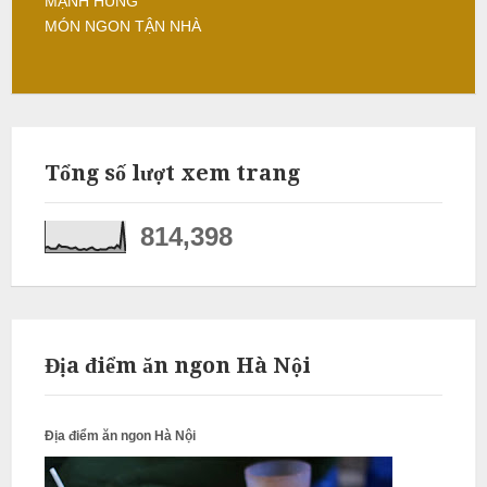
MẠNH HÙNG
MÓN NGON TẬN NHÀ
L
â
m
N
Tổng số lượt xem trang
ẫ
u
814,398
c
ỗ
S
ơ
Địa điểm ăn ngon Hà Nội
n
T
Địa điểm ăn ngon Hà Nội
â
y