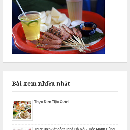
N
ấ
u
c
ỗ
P
h
ú
c
T
Bài xem nhiều nhất
h
ọ
N
Thực Đơn Tiệc Cưới
ẫ
u
c
Thực đơn đặt cỗ tại nhà Hà Nội - Tiệc Mạnh Hùng