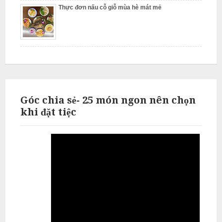
Thực đơn nấu cỗ giỗ mùa hè mát mẻ
L
i
ê
m
Góc chia sẻ- 25 món ngon nên chọn
khi đặt tiệc