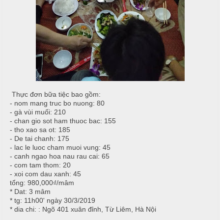
i
u
ệ
c
c
M
ỗ
C
e
ư
n
T
ớ
u
â
i
y
T
C
Thực đơn bữa tiệc bao gồm:
i
h
- nom mang truc bo nuong: 80
H
- gà vùi muối: 210
ệ
u
ồ
- chan gio sot ham thuoc bac: 155
c
y
N
- tho xao sa ot: 185
ê
ẫ
- De tai chanh: 175
S
n
- lac le luoc cham muoi vung: 45
u
i
- canh ngao hoa nau rau cai: 65
- com tam thom: 20
n
M
c
- xoi com dau xanh: 45
h
ó
ỗ
​tổng: 980,000₫/mâm
n
​* Dat: 3 mâm
N
​* tg: 11h00' ngày 30/3/2019
H
​* dia chi: : Ngõ 401 xuân đỉnh, Từ Liêm, Hà Nội
h
M
o