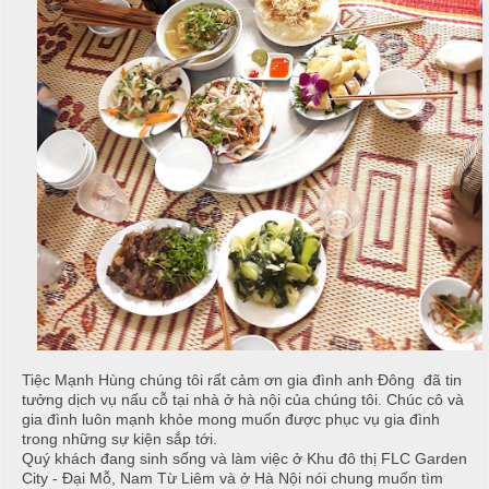
ậ
e
à
t
n
n
u
g
C
M
T
a
a
i
o
i
ệ
N
c
C
ẫ
ấ
u
B
p
u
c
f
ỗ
f
e
M
H
t
e
a
n
Tiệc Mạnh Hùng chúng tôi rất cảm ơn gia đình anh Đông đã tin
i
tưởng dịch vụ nấu cỗ tại nhà ở hà nội của chúng tôi. Chúc cô và
u
gia đình luôn mạnh khỏe mong muốn được phục vụ gia đình
trong những sự kiện sắp tới.
B
C
Quý khách đang sinh sống và làm việc ở Khu đô thị FLC Garden
à
Á
City - Đại Mỗ, Nam Từ Liêm và ở Hà Nội nói chung muốn tìm