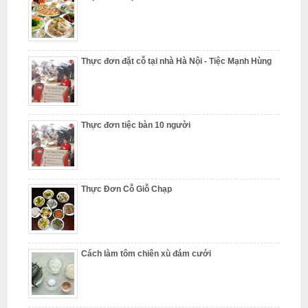
N
ấ
u
Thực đơn đặt cỗ tại nhà Hà Nội - Tiệc Mạnh Hùng
c
ỗ
P
Thực đơn tiệc bàn 10 người
h
ú
c
Thực Đơn Cỗ Giỗ Chạp
T
h
ọ
N
ẫ
Cách làm tôm chiên xù đám cưới
u
c