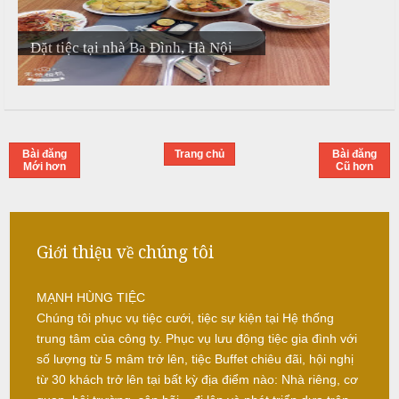
-
ì
b
N
Đặt tiệc tại nhà Ba Đình, Hà Nội
r
ấ
e
u
a
k
c
-
ỗ
T
Bài đăng
Trang chủ
Bài đăng
i
Mới hơn
Cũ hơn
S
e
ó
c
c
-
t
Giới thiệu về chúng tôi
S
r
ơ
a
n
MẠNH HÙNG TIỆC
N
Chúng tôi phục vụ tiệc cưới, tiệc sự kiện tại Hệ thống
ẫ
trung tâm của công ty. Phục vụ lưu động tiệc gia đình với
u
số lượng từ 5 mâm trở lên, tiệc Buffet chiêu đãi, hội nghị
từ 30 khách trở lên tại bất kỳ địa điểm nào: Nhà riêng, cơ
c