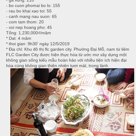
- ga vung: 210
i
u
- bo cuon phomai bo lo: 155
ệ
- rau bo khai xao toi: 55
c
- canh mang nau suon: 65
c
- com tam thom: 20
M
ỗ
- xoi nep hoang pho: 45
C
e
Tổng: 1,230,000₫/mâm
ư
n
T
* Dat: 4 mâm
ớ
u
* thoi gian: 9h30' ngày 12/5/2019
â
* Địa chỉ: Khu đô thị flc garden city. Phường Đại Mỗ, nam từ liêm
i
y
FLC Garden City được hiện thực hóa từ ước mơ xây dựng một
T
C
không gian sống kiểu mẫu hoàn hảo với nhiều tiện ích hiện đại
i
h
H
hòa cùng không gian thiên nhiên tươi mát, trong lành.
ệ
u
ồ
c
y
N
ê
ẫ
S
n
u
i
n
M
c
h
ó
ỗ
n
N
H
h
M
o