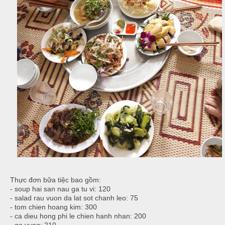
T
h
C
h
N
h
ố
ẫ
ạ
n
u
p
g
T
T
c
i
h
ỗ
ệ
ự
c
c
C
ầ
T
Đ
u
â
ơ
n
n
G
i
G
T
ấ
i
â
y
a
n
Thực đơn bữa tiệc bao gồm:
- soup hai san nau ga tu vi: 120
- salad rau vuon da lat sot chanh leo: 75
G
- tom chien hoang kim: 300
N
i
- ca dieu hong phi le chien hanh nhan: 200
T
ẫ
a