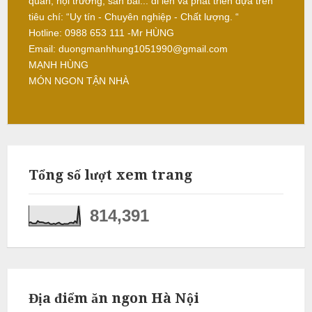
quan, hội trường, sân bãi... đi lên và phát triển dựa trên
ỗ
tiêu chí: “Uy tín - Chuyên nghiệp - Chất lượng. “
Hotline: 0988 653 111 -Mr HÙNG
Q
Email: duongmanhhung1051990@gmail.com
u
MẠNH HÙNG
ố
MÓN NGON TẬN NHÀ
c
O
a
i
N
Tổng số lượt xem trang
ẫ
u
814,391
c
ỗ
G
i
Địa điểm ăn ngon Hà Nội
a