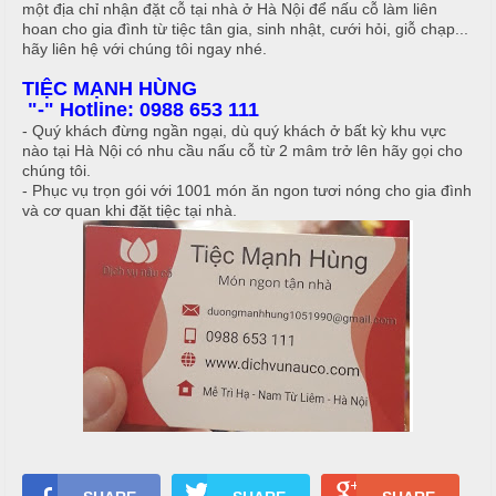
một địa chỉ nhận đặt cỗ tại nhà ở Hà Nội để nấu cỗ làm liên
T
hoan cho gia đình từ tiệc tân gia, sinh nhật, cưới hỏi, giỗ chạp...
đ
r
hãy liên hệ với chúng tôi ngay nhé.
ủ
ư
TIỆC MẠNH HÙNG
n
m
"-" Hotline: 0988 653 111
g
- Quý khách đừng ngần ngại, dù quý khách ở bất kỳ khu vực
ó
N
nào tại Hà Nội có nhu cầu nấu cỗ từ 2 mâm trở lên hãy gọi cho
n
ấ
chúng tôi.
- Phục vụ trọn gói với 1001 món ăn ngon tươi nóng cho gia đình
u
M
và cơ quan khi đặt tiệc tại nhà.
e
c
n
ỗ
u
ở
B
À
H
N
o
à
1
n
0
K