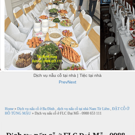
u
c
c
B
ỗ
ỗ
B
ắ
u
c
ở
H
f
à
f
N
H
e
i
à
Đ
t
n
ô
T
h
N
n
h
N
ộ
g
ự
ấ
i
N
c
u
Dịch vụ nẫu cỗ tại nhà | Tiệc tại nhà
T
ẫ
Prev
Next
i
u
Đ
c
ệ
ơ
ỗ
c
c
n
ỗ
t
Home
»
Dịch vụ nấu cỗ ở Ba Đình
,
dịch vụ nấu cỗ tại nhà Nam Từ Liêm
,
ĐẶT CỖ Ở
k
T
ạ
HỒ TÙNG MẬU
» Dịch vụ nấu cỗ ở FLC Đại Mỗ - 0988 653 111
h
T
i
i
u
h
ệ
a
c
H