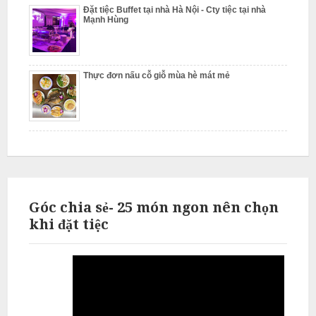
ỗ
Đặt tiệc Buffet tại nhà Hà Nội - Cty tiệc tại nhà
Mạnh Hùng
T
h
ư
Thực đơn nấu cỗ giỗ mùa hè mát mẻ
ờ
n
g
T
í
n
N
Góc chia sẻ- 25 món ngon nên chọn
ẫ
u
khi đặt tiệc
c
ỗ
T
ừ