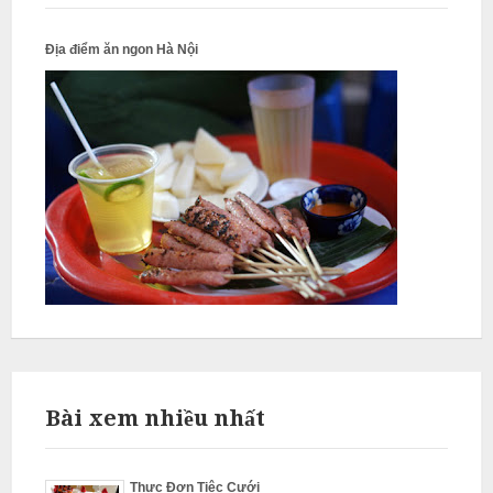
L
Địa điểm ăn ngon Hà Nội
â
m
N
ẫ
u
c
ỗ
S
ơ
n
Bài xem nhiều nhất
T
â
y
Thực Đơn Tiệc Cưới