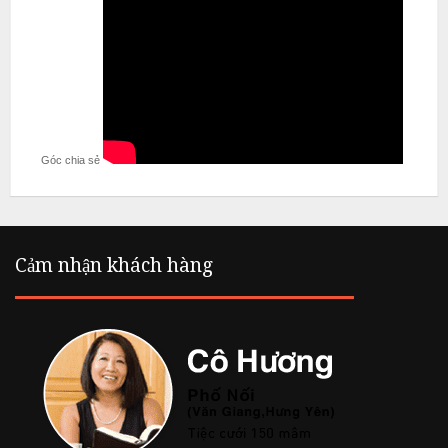
L
i
ê
m
Góc chia sẻ
Cảm nhận khách hàng