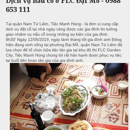
Dịch vụ nấu cỗ ở FLC Đại Mỗ - 0988
c
n
ả
653 111
ô
h
C
i
n
ư
g
X
ớ
P
Tại quận Nam Từ Liêm, Tiệc Mạnh Hùng - là đơn vị cung cấp
dịch vụ đặt cỗ tại nhà ngày càng được các gia đình tin tưởng
u
i
h
giao nhiệm vụ nấu cỗ trong những sự kiện của gia đình.
n
â
ò
8h30' Ngày 12/05/2019, ngày lành tháng tốt gia đình anh Đông
g
n
n
hiện đang sinh sống tại phường Đại Mỗ, quận Nam Từ Liêm đã
h
N
g
lựa chọn để tổ chức bữa tiệc tân gia tại khu đô thị FLC Garden
M
City, Tiệc Mạnh Hùng chúng tôi rất hân hạnh được phục vụ tiệc
i
ẫ
e
tại buổi liên hoan tân gia của gia đình anh.
ệ
u
n
p
u
c
ỗ
T
C
r
B
ỗ
u
a
y
G
ề
Đ
i
n
ì
ỗ
n