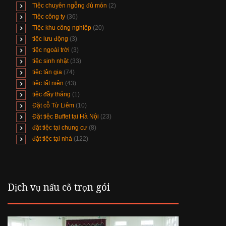
Tiệc chuyên ngỗng đủ món
(2)
Tiệc công ty
(36)
Tiệc khu công nghiệp
(20)
tiệc lưu động
(3)
tiệc ngoài trời
(3)
tiệc sinh nhật
(33)
tiệc tân gia
(74)
tiệc tất niên
(43)
tiệc đầy tháng
(1)
Đặt cỗ Từ Liêm
(10)
Đặt tiệc Buffet tại Hà Nội
(23)
đặt tiệc tại chung cư
(8)
đặt tiệc tại nhà
(122)
Dịch vụ nấu cỗ trọn gói