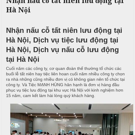
Nhận nấu cỗ tất niên lưu động tại
c
n
ả
Hà Nội
ô
h
C
i
n
ư
g
X
ớ
P
Nhận nấu cỗ tất niên lưu động tại
u
i
h
n
â
ò
Hà Nội, Dịch vụ tiệc lưu động tại
g
n
n
Hà Nội, Dịch vụ nấu cỗ lưu động
h
N
g
M
i
ẫ
tại Hà Nội
e
ệ
u
Cuối năm các công ty, cơ quan đoàn thể thường tổ chức các
n
p
buổi lễ tất niên hay tiệc liên hoan cuối năm nhiều công ty chọn
u
c
ra nhà những cũng nhiều đơn vị có không gian nên tổ chức tại
ỗ
công ty. Và Tiệc MẠNH HÙNG hân hạnh là đơn vị hàng đầu
T
phục vụ tiệc lưu động tại khu vực Hà Nội với kinh nghiệm hơn
C
r
15 năm, cam kết làm hài lòng quý khách hàng.
B
ỗ
u
a
y
G
ề
Đ
i
n
ì
ỗ
n