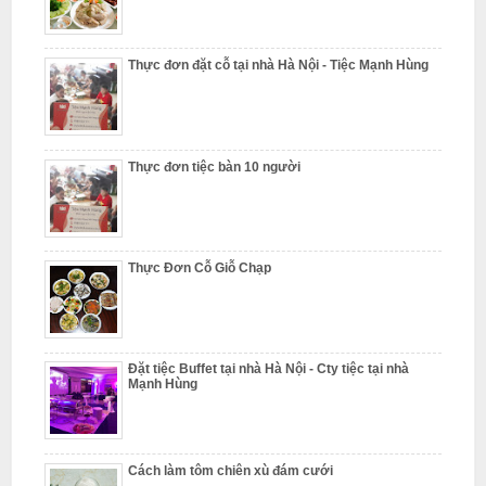
L
â
Thực đơn đặt cỗ tại nhà Hà Nội - Tiệc Mạnh Hùng
m
N
Thực đơn tiệc bàn 10 người
ẫ
u
c
Thực Đơn Cỗ Giỗ Chạp
ỗ
S
ơ
Đặt tiệc Buffet tại nhà Hà Nội - Cty tiệc tại nhà
n
Mạnh Hùng
T
â
Cách làm tôm chiên xù đám cưới
y