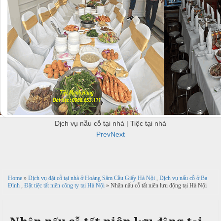
u
c
c
B
ỗ
ỗ
B
ắ
u
c
ở
H
f
à
f
N
H
e
i
à
Đ
t
n
ô
T
h
N
n
h
N
ộ
g
ự
ấ
i
N
c
u
Dịch vụ nẫu cỗ tại nhà | Tiệc tại nhà
T
ẫ
Prev
Next
i
u
Đ
c
ệ
ơ
ỗ
c
c
n
ỗ
t
Home
»
Dịch vụ đặt cỗ tại nhà ở Hoàng Sâm Cầu Giấy Hà Nội
,
Dịch vụ nấu cỗ ở Ba
k
T
ạ
Đình
,
Đặt tiệc tất niên công ty tại Hà Nội
» Nhận nấu cỗ tất niên lưu động tại Hà Nội
h
T
i
i
u
h
ệ
a
c
H