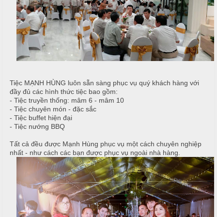
T
h
C
h
N
h
ố
ẫ
ạ
n
u
p
g
T
T
c
i
h
ỗ
ệ
ự
Tiệc MẠNH HÙNG luôn sẵn sàng phục vụ quý khách hàng với
c
c
C
đầy đủ các hình thức tiệc bao gồm:
ầ
- Tiệc truyền thống: mâm 6 - mâm 10
T
Đ
- Tiệc chuyên món - đặc sắc
u
- Tiệc buffet hiện đại
â
ơ
- Tiệc nướng BBQ
n
n
G
i
Tất cả đều được Mạnh Hùng phục vụ một cách chuyên nghiệp
G
T
nhất - như cách các bạn được phục vụ ngoài nhà hàng.
ấ
i
â
y
a
n
G
N
i
T
ẫ
a