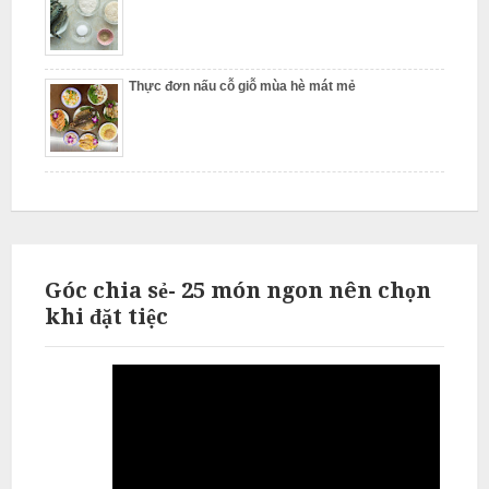
N
ấ
u
Thực đơn nấu cỗ giỗ mùa hè mát mẻ
c
ỗ
P
h
ú
c
Góc chia sẻ- 25 món ngon nên chọn
T
khi đặt tiệc
h
ọ
N
ẫ
u
c