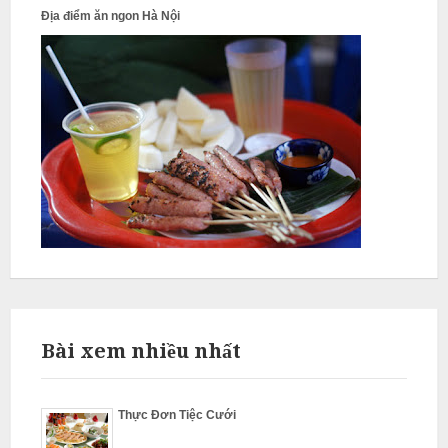
ỗ
Địa điểm ăn ngon Hà Nội
Q
u
ố
c
O
a
i
N
ẫ
u
c
ỗ
Bài xem nhiều nhất
G
i
Thực Đơn Tiệc Cưới
a