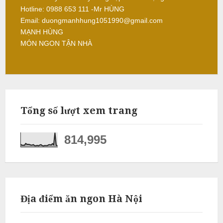
-
Hotline: 0988 653 111 -Mr HÙNG
ì
b
Email: duongmanhhung1051990@gmail.com
N
r
MẠNH HÙNG
ấ
e
u
MÓN NGON TẬN NHÀ
a
k
c
-
ỗ
T
i
S
e
Tổng số lượt xem trang
ó
c
c
-
t
814,995
S
r
ơ
a
n
N
ẫ
u
Địa điểm ăn ngon Hà Nội
c