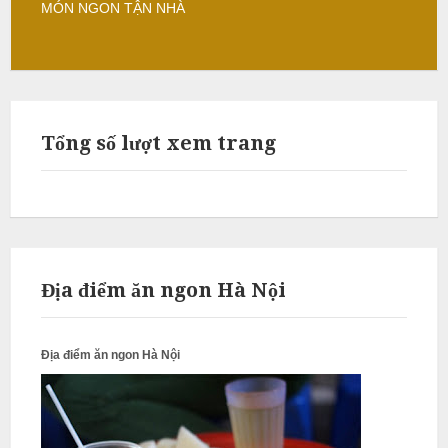
MÓN NGON TẬN NHÀ
L
â
m
Tổng số lượt xem trang
N
ẫ
u
c
ỗ
Địa điểm ăn ngon Hà Nội
S
ơ
n
Địa điểm ăn ngon Hà Nội
T
â
y