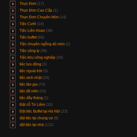
Thực Đơn
(17)
Thực Đơn Cao Cấp
(1)
Thực Đơn Chuyên Món
(14)
Tiệc Cưới
(14)
Tiệc Liên Hoan
(38)
Tiệc buffet
(66)
Tiệc chuyên ngỗng đủ món
(2)
Tiệc công ty
(36)
Tiệc khu công nghiệp
(20)
tiệc lưu động
(3)
tiệc ngoài trời
(3)
tiệc sinh nhật
(33)
tiệc tân gia
(74)
tiệc tất niên
(43)
tiệc đầy tháng
(1)
Đặt cỗ Từ Liêm
(10)
Đặt tiệc Buffet tại Hà Nội
(23)
đặt tiệc tại chung cư
(8)
đặt tiệc tại nhà
(122)