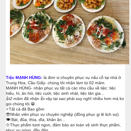
ậ
e
à
t
n
n
u
g
C
M
T
a
a
i
o
i
ệ
N
c
C
ẫ
ấ
u
B
p
u
c
f
Tiệc MẠNH HÙNG-
là đơn vị chuyên phục vụ nấu cỗ tại nhà ở
ỗ
f
Trung Hòa, Cầu Giấy- chúng tôi nhận làm từ 02 mâm.
MẠNH HÙNG- nhận phục vụ tất cả các nhu cầu về tiệc: tiệc
e
M
H
hiếu, hỉ, ăn hỏi, tiệc cưới, tiệc sinh nhật, tiệc tân gia...
t
e
a
👍2 mâm đã nhận 👍 vậy tại sao phải suy nghĩ nhiều hơn mà ko
n
gọi chúng tôi 😁
i
u
⭐️Tất cả đã Bao gồm:
😎Nhân viên phục vụ chuyên nghiệp (đồng phục gi lê lịch sự).
B
🍽 Bát, đũa, thìa, dĩa, khăn ăn...
C
à
🍲Thực phẩm tươi ngon, đảm bảo an toàn vệ sinh thực phẩm,
Á
phục vụ nóng, đầy đặn.