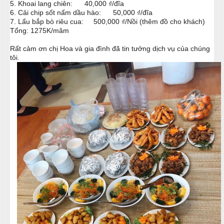
5. Khoai lang chiên: 40,000 ₫/đĩa
i
u
6. Cải chip sốt nấm dầu hào: 50,000 ₫/đĩa
ệ
7. Lẩu bắp bò riêu cua: 500,000 ₫/Nồi (thêm đồ cho khách)
c
c
Tổng: 1275K/mâm
M
ỗ
C
e
Rất cảm ơn chị Hoa và gia đình đã tin tưởng dịch vụ của chúng
tôi.
ư
n
T
ớ
u
â
i
y
T
C
i
h
H
ệ
u
ồ
c
y
N
ê
ẫ
S
n
u
i
n
M
c
h
ó
ỗ
n
N
H
h
M
o