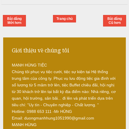
ỗ
Q
Bài đăng
Trang chủ
Bài đăng
u
Mới hơn
Cũ hơn
ố
c
O
Giới thiệu về chúng tôi
a
i
MẠNH HÙNG TIỆC
N
Chúng tôi phục vụ tiệc cưới, tiệc sự kiện tại Hệ thống
ẫ
trung tâm của công ty. Phục vụ lưu động tiệc gia đình với
u
số lượng từ 5 mâm trở lên, tiệc Buffet chiêu đãi, hội nghị
từ 30 khách trở lên tại bất kỳ địa điểm nào: Nhà riêng, cơ
c
quan, hội trường, sân bãi... đi lên và phát triển dựa trên
ỗ
tiêu chí: “Uy tín - Chuyên nghiệp - Chất lượng. “
Hotline: 0988 653 111 -Mr HÙNG
G
i
Email: duongmanhhung1051990@gmail.com
a
MẠNH HÙNG