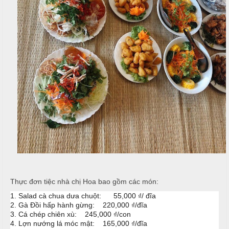
T
h
C
h
N
h
ố
ẫ
ạ
n
u
p
g
T
T
c
i
h
ỗ
ệ
ự
c
c
C
ầ
T
Đ
u
â
ơ
n
n
G
i
G
T
ấ
i
â
y
a
n
Thực đơn tiệc nhà chị Hoa bao gồm các món:
1. Salad cà chua dưa chuột: 55,000 ₫/ đĩa
G
2. Gà Đồi hấp hành gừng: 220,000 ₫/đĩa
N
i
3. Cá chép chiên xù: 245,000 ₫/con
T
4. Lợn nướng lá móc mật: 165,000 ₫/đĩa
ẫ
a