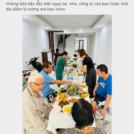
T
h
những bữa tiệc đặc biệt ngay tại nhà, công ty của bạn hoặc một
C
h
N
địa điểm lý tưởng mà bạn chọn.
h
ố
ẫ
ạ
n
u
p
g
T
T
c
i
h
ỗ
ệ
ự
c
c
C
ầ
T
Đ
u
â
ơ
n
n
G
i
G
T
ấ
i
â
y
a
n
G
N
i
T
ẫ
a