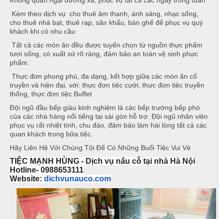
Không quản ngại đường xa, phục vụ tất cả các ngày trong tuần
ậ
e
à
t
n
Kèm theo dịch vụ cho thuê âm thanh, ánh sáng, nhạc sống,
n
u
cho thuê nhà bạt, thuê rạp, sân khấu, bàn ghế để phục vụ quý
g
khách khi có nhu cầu
C
Tất cả các món ăn đều được tuyển chọn từ nguồn thực phẩm
M
T
tươi sống, có xuất xứ rõ ràng, đảm bảo an toàn vệ sinh phực
a
a
i
phẩm.
o
i
ệ
Thực đơn phong phú, đa dạng, kết hợp giữa các món ăn cổ
N
c
truyền và hiện đại, với: thực đơn tiệc cưới, thực đơn tiệc truyền
C
ẫ
thống, thực đơn tiệc Buffet
ấ
u
B
Đội ngũ đầu bếp giàu kinh nghiệm là các bếp trưởng bếp phó
p
u
của các nhà hàng nổi tiếng tại sài gòn hỗ trợ. Đội ngũ nhân viên
c
phục vụ rất nhiệt tình, chu đáo, đảm bảo làm hài lòng tất cả các
f
ỗ
quan khách trong bữa tiệc.
f
Hãy Liên Hệ Với Chúng Tội Để Có Những Buổi Tiệc Vui Vẻ
e
M
H
t
e
TIỆC MẠNH HÙNG - Dịch vụ nấu cỗ tại nhà Hà Nội
a
n
Hotline- 0988653111
i
Website:
dichvunauco.com
u
B
C
à
Á