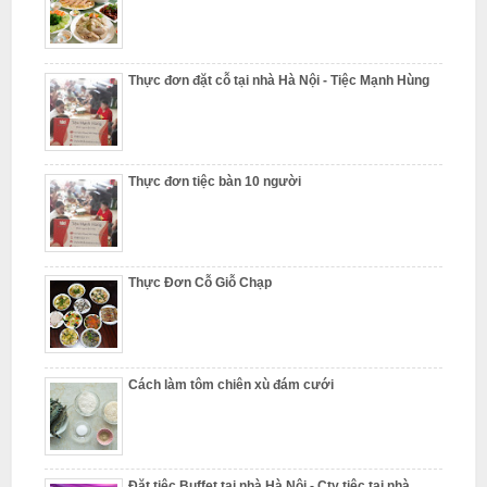
ỗ
T
h
Thực đơn đặt cỗ tại nhà Hà Nội - Tiệc Mạnh Hùng
ư
ờ
n
g
Thực đơn tiệc bàn 10 người
T
í
n
Thực Đơn Cỗ Giỗ Chạp
N
ẫ
u
Cách làm tôm chiên xù đám cưới
c
ỗ
T
ừ
Đặt tiệc Buffet tại nhà Hà Nội - Cty tiệc tại nhà