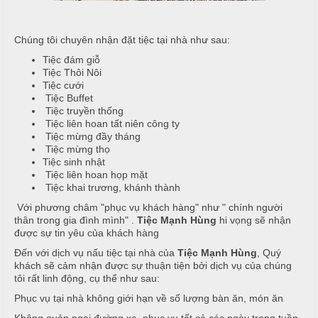
i
u
ệ
c
Chúng tôi chuyên nhận đặt tiệc tại nhà như sau:
c
M
ỗ
Tiệc đám giỗ
C
e
Tiệc Thôi Nôi
ư
n
Tiệc cưới
T
Tiệc Buffet
ớ
u
â
Tiệc truyền thống
i
y
Tiệc liên hoan tất niên công ty
T
C
Tiệc mừng đầy tháng
i
h
Tiệc mừng thọ
H
Tiệc sinh nhật
ệ
u
ồ
Tiệc liên hoan họp mặt
c
y
N
Tiệc khai trương, khánh thành
ê
ẫ
Với phương châm "phục vụ khách hàng" như " chính người
S
n
u
thân trong gia đình mình" .
Tiệc Mạnh Hùng
hi vọng sẽ nhận
i
được sự tin yêu của khách hàng
n
M
c
Đến với dịch vụ nấu tiệc tại nhà của
Tiệc Mạnh Hùng
, Quý
h
ó
ỗ
khách sẽ cảm nhận được sự thuận tiện bởi dịch vụ của chúng
n
tôi rất linh động, cụ thể như sau:
N
H
Phục vụ tại nhà không giới hạn về số lượng bàn ăn, món ăn
h
M
o