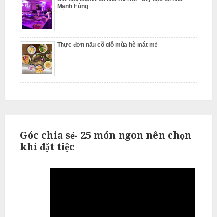
Mạnh Hùng
L
i
ê
Thực đơn nấu cỗ giỗ mùa hè mát mẻ
m
Góc chia sẻ- 25 món ngon nên chọn
khi đặt tiệc