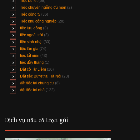
Tiệc buffet
(66)
Tiệc chuyên ngỗng đủ món
(2)
Tiệc công ty
(36)
Tiệc khu công nghiệp
(20)
tiệc lưu động
(3)
tiệc ngoài trời
(3)
tiệc sinh nhật
(33)
tiệc tân gia
(74)
tiệc tất niên
(43)
tiệc đầy tháng
(1)
Đặt cỗ Từ Liêm
(10)
Đặt tiệc Buffet tại Hà Nội
(23)
đặt tiệc tại chung cư
(8)
đặt tiệc tại nhà
(122)
Dịch vụ nấu cỗ trọn gói