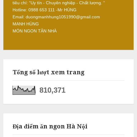
tiêu chí: “Uy tín - Chuyên nghiệp - Chất lượng. “
L
Hotline: 0988 653 111 -Mr HÙNG
â
Email: duongmanhhung1051990@gmail.com
m
MẠNH HÙNG
MÓN NGON TẬN NHÀ
N
ẫ
u
Tổng số lượt xem trang
c
ỗ
810,371
S
ơ
n
T
Địa điểm ăn ngon Hà Nội
â
y