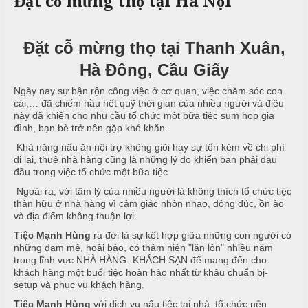
Đặt cỗ mừng thọ tại Hà Nội
c
n
ả
ô
h
C
i
n
ư
Đặt cỗ mừng thọ tại Thanh Xuân,
g
X
ớ
P
Hà Đông, Cầu Giấy
u
i
h
n
â
ò
Ngày nay sự bận rộn công việc ở cơ quan, việc chăm sóc con
g
n
n
cái,… đã chiếm hầu hết quỹ thời gian của nhiều người và điều
này đã khiến cho nhu cầu tổ chức một bữa tiệc sum họp gia
h
N
g
M
đình, bạn bè trở nên gặp khó khăn.
i
ẫ
e
ệ
u
Khả năng nấu ăn nội trợ không giỏi hay sự tốn kém về chi phí
n
đi lại, thuê nhà hàng cũng là những lý do khiến bạn phải đau
p
đầu trong việc tổ chức một bữa tiệc.
u
c
Ngoài ra, với tâm lý của nhiều người là không thích tổ chức tiệc
ỗ
T
thân hữu ở nhà hàng vì cảm giác nhộn nhạo, đông đúc, ồn ào
và địa điểm không thuận lợi.
C
r
B
ỗ
u
Tiệc Mạnh Hùng
ra đời là sự kết hợp giữa những con người có
a
những đam mê, hoài bảo, có thâm niên "lăn lộn" nhiều năm
y
trong lĩnh vực NHÀ HÀNG- KHÁCH SẠN để mang đến cho
G
ề
Đ
khách hàng một buổi tiệc hoàn hảo nhất từ khâu chuẩn bị-
i
n
ì
setup và phục vụ khách hàng.
ỗ
n
Tiệc Mạnh Hùng
với dịch vụ nấu tiệc tại nhà tổ chức nên