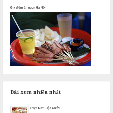
N
Địa điểm ăn ngon Hà Nội
ấ
u
c
ỗ
P
h
ú
c
T
h
ọ
N
Bài xem nhiều nhất
ẫ
u
Thực Đơn Tiệc Cưới
c