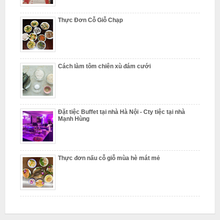
N
ấ
Thực Đơn Cỗ Giỗ Chạp
u
c
ỗ
Cách làm tôm chiên xù đám cưới
P
h
ú
Đặt tiệc Buffet tại nhà Hà Nội - Cty tiệc tại nhà
c
Mạnh Hùng
T
h
ọ
Thực đơn nấu cỗ giỗ mùa hè mát mẻ
N
ẫ
u
c