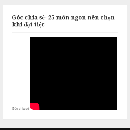
ỗ
T
Góc chia sẻ- 25 món ngon nên chọn
h
khi đặt tiệc
ư
ờ
n
g
T
í
n
N
ẫ
u
c
Góc chia sẻ
ỗ
T
ừ