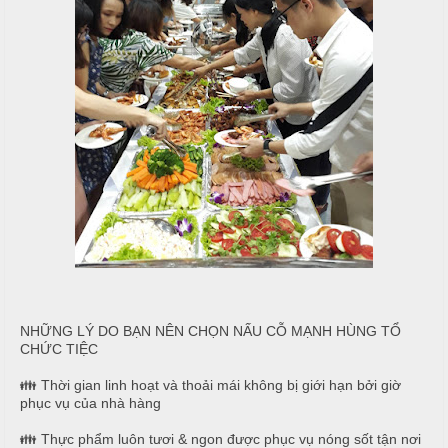
T
h
C
h
N
h
ố
ẫ
ạ
n
u
p
g
T
T
c
i
h
ỗ
ệ
ự
c
c
C
ầ
T
Đ
u
â
ơ
n
n
G
i
G
T
ấ
i
â
NHỮNG LÝ DO BẠN NÊN CHỌN NẤU CỖ MẠNH HÙNG TỔ
y
CHỨC TIỆC
a
n
👪 Thời gian linh hoạt và thoải mái không bị giới hạn bởi giờ
G
phục vụ của nhà hàng
N
i
T
👪 Thực phẩm luôn tươi & ngon được phục vụ nóng sốt tận nơi
ẫ
a