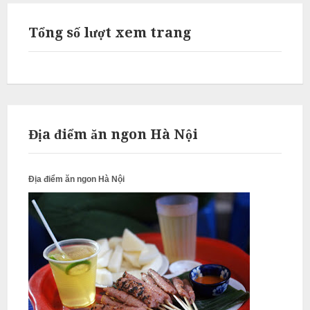
ỗ
Tổng số lượt xem trang
Q
u
ố
c
O
a
Địa điểm ăn ngon Hà Nội
i
N
ẫ
Địa điểm ăn ngon Hà Nội
u
c
ỗ
G
i
a