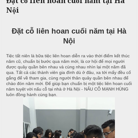
Đặt cỗ liên hoan cuối năm tại Hà
c
n
ả
Nội
ô
h
C
i
n
ư
g
X
ớ
P
Đặt cỗ liên hoan cuối năm tại Hà
u
i
h
n
â
ò
Nội
g
n
n
h
N
g
Tiệc tất niên là bữa tiệc liên hoan diễn ra vào thời điểm kết thúc
M
i
ẫ
năm cũ, chuẩn bị bước qua năm mới, là cơ hội để mọi người
e
ệ
u
được quây quần bên nhau và cùng nhau nhìn lại một năm đã
n
p
qua. Tất cả các thành viên gia đình dù ở đâu, xa tới mấy đều cố
u
gắng để về tham gia, cùng người thân quây quần bên nhau để
c
chào đón năm mới. Để giúp bạn chuẩn bị một tiệc liên hoan cuối
ỗ
năm tuyệt vời nấu cỗ tại nhà ở Hà Nội - NẤU CỖ MẠNH HÙNG
T
luôn đồng hành cùng bạn.
C
r
B
ỗ
u
a
y
G
ề
Đ
i
n
ì
ỗ
n