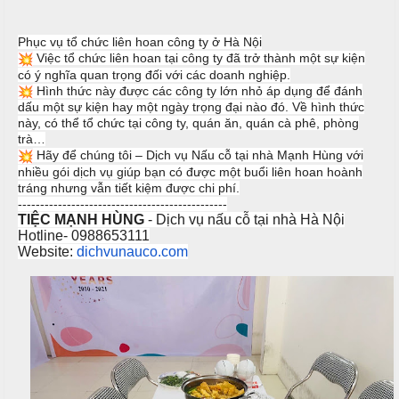
ậ
e
à
t
n
n
u
Phục vụ tổ chức liên hoan công ty ở Hà Nội
g
Việc tổ chức liên hoan tại công ty đã trở thành một sự kiện
có ý nghĩa quan trọng đối với các doanh nghiệp.
C
M
Hình thức này được các công ty lớn nhỏ áp dụng để đánh
T
a
a
dấu một sự kiện hay một ngày trọng đại nào đó. Về hình thức
i
o
này, có thể tổ chức tại công ty, quán ăn, quán cà phê, phòng
i
ệ
trà…
N
c
Hãy để chúng tôi – Dịch vụ Nấu cỗ tại nhà Mạnh Hùng với
C
ẫ
nhiều gói dịch vụ giúp bạn có được một buổi liên hoan hoành
ấ
u
tráng nhưng vẫn tiết kiệm được chi phí.
B
p
------------------------------
-----------------
u
TIỆC MẠNH HÙNG
- Dịch vụ nấu cỗ tại nhà Hà Nội
c
f
Hotline- 0988653111
ỗ
f
Website:
dichvunauco.com
e
M
H
t
e
a
n
i
u
B
C
à
Á