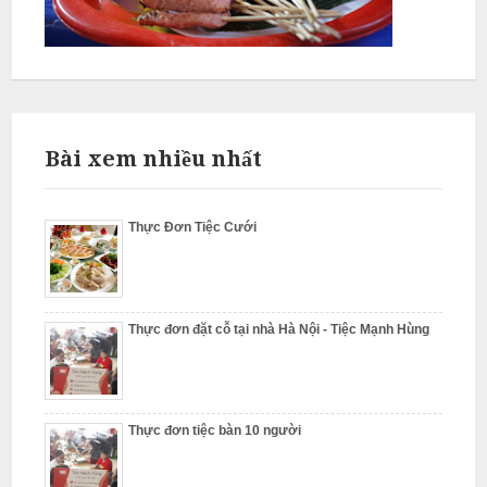
L
â
m
Bài xem nhiều nhất
N
ẫ
u
Thực Đơn Tiệc Cưới
c
ỗ
Thực đơn đặt cỗ tại nhà Hà Nội - Tiệc Mạnh Hùng
S
ơ
n
T
Thực đơn tiệc bàn 10 người
â
y