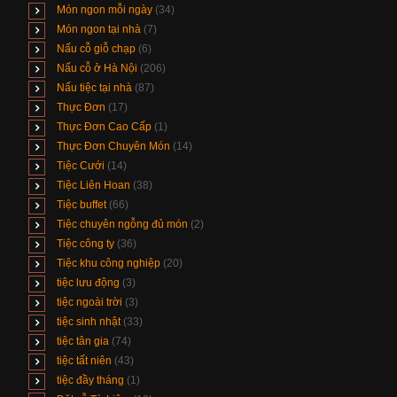
Món ngon mỗi ngày
(34)
Món ngon tại nhà
(7)
Nấu cỗ giỗ chạp
(6)
Nấu cỗ ở Hà Nội
(206)
Nấu tiệc tại nhà
(87)
Thực Đơn
(17)
Thực Đơn Cao Cấp
(1)
Thực Đơn Chuyên Món
(14)
Tiệc Cưới
(14)
Tiệc Liên Hoan
(38)
Tiệc buffet
(66)
Tiệc chuyên ngỗng đủ món
(2)
Tiệc công ty
(36)
Tiệc khu công nghiệp
(20)
tiệc lưu động
(3)
tiệc ngoài trời
(3)
tiệc sinh nhật
(33)
tiệc tân gia
(74)
tiệc tất niên
(43)
tiệc đầy tháng
(1)