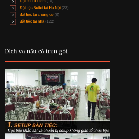
Đặt cỗ Từ Liêm
(10)
Đặt tiệc Buffet tại Hà Nội
(23)
đặt tiệc tại chung cư
(8)
đặt tiệc tại nhà
(122)
Dịch vụ nấu cỗ trọn gói