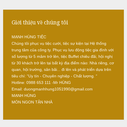
-
ì
b
N
r
ấ
e
Giới thiệu về chúng tôi
u
a
k
MẠNH HÙNG TIỆC
c
-
Chúng tôi phục vụ tiệc cưới, tiệc sự kiện tại Hệ thống
ỗ
T
trung tâm của công ty. Phục vụ lưu động tiệc gia đình với
i
S
số lượng từ 5 mâm trở lên, tiệc Buffet chiêu đãi, hội nghị
e
ó
từ 30 khách trở lên tại bất kỳ địa điểm nào: Nhà riêng, cơ
c
c
quan, hội trường, sân bãi... đi lên và phát triển dựa trên
-
tiêu chí: “Uy tín - Chuyên nghiệp - Chất lượng. “
t
S
Hotline: 0988 653 111 -Mr HÙNG
r
ơ
Email: duongmanhhung1051990@gmail.com
a
n
MẠNH HÙNG
N
MÓN NGON TẬN NHÀ
ẫ
u
c