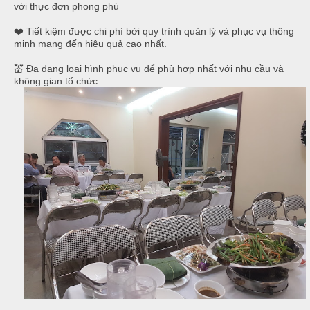
i
với thực đơn phong phú
u
ệ
❤️ Tiết kiệm được chi phí bởi quy trình quản lý và phục vụ thông
c
c
minh mang đến hiệu quả cao nhất.
M
ỗ
C
e
💒 Đa dạng loại hình phục vụ để phù hợp nhất với nhu cầu và
không gian tổ chức
ư
n
T
ớ
u
â
i
y
T
C
i
h
H
ệ
u
ồ
c
y
N
ê
ẫ
S
n
u
i
n
M
c
h
ó
ỗ
n
N
H
h
M
o