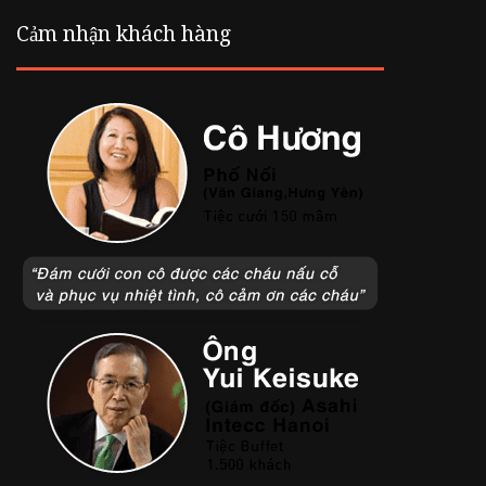
Cảm nhận khách hàng
L
i
ê
m