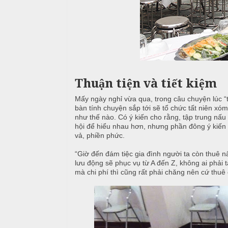
T
h
C
h
N
h
ố
ẫ
ạ
n
u
p
g
T
T
c
i
h
ỗ
Thuận tiện và tiết kiệm
ệ
ự
c
c
C
Mấy ngày nghỉ vừa qua, trong câu chuyện lúc “t
ầ
bàn tính chuyện sắp tới sẽ tổ chức tất niên xó
T
Đ
như thế nào. Có ý kiến cho rằng, tập trung nấu
u
â
ơ
hội để hiểu nhau hơn, nhưng phần đông ý kiến t
vả, phiền phức.
n
n
G
i
“Giờ đến đám tiệc gia đình người ta còn thuê nấ
G
T
ấ
lưu động sẽ phục vụ từ A đến Z, không ai phải t
i
â
mà chi phí thì cũng rất phải chăng nên cứ thuê
y
a
n
G
N
i
T
ẫ
a