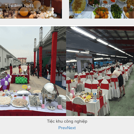
Tiệc Sinh Nhật
Tiệc Cưới
TIỆC CƯỚI
Prev
Next