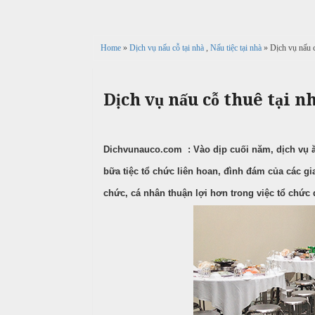
c
n
ả
ô
h
C
i
n
ư
Home
»
Dịch vụ nấu cỗ tại nhà
,
Nấu tiệc tại nhà
» Dịch vụ nấu 
g
X
ớ
P
u
i
h
n
â
ò
Dịch vụ nấu cỗ thuê tại n
g
n
n
h
N
g
M
i
ẫ
e
Dichvunauco.com : Vào dịp cuối năm, dịch vụ ă
ệ
u
n
p
bữa tiệc tổ chức liên hoan, đình đám của các gi
u
c
chức, cá nhân thuận lợi hơn trong việc tổ chức 
ỗ
T
C
r
B
ỗ
u
a
y
G
ề
Đ
i
n
ì
ỗ
n