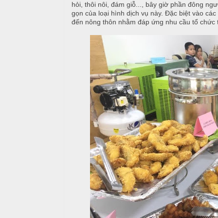
ậ
e
hỏi, thôi nôi, đám giỗ..., bây giờ phần đông ng
à
gọn của loại hình dịch vụ này. Đặc biệt vào các
t
n
n
đến nông thôn nhằm đáp ứng nhu cầu tổ chức t
u
g
C
M
T
a
a
i
o
i
ệ
N
c
C
ẫ
ấ
u
B
p
u
c
f
ỗ
f
e
M
H
t
e
a
n
i
u
B
C
à
Á