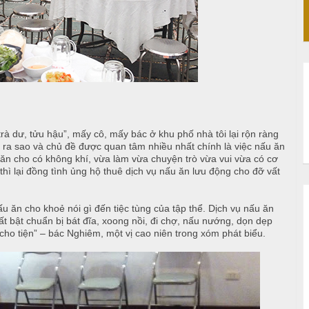
rà dư, tửu hậu”, mấy cô, mấy bác ở khu phố nhà tôi lại rộn ràng
m ra sao và chủ đề được quan tâm nhiều nhất chính là việc nấu ăn
 ăn cho có không khí, vừa làm vừa chuyện trò vừa vui vừa có cơ
hì lại đồng tình ủng hộ thuê dịch vụ nấu ăn lưu động cho đỡ vất
u ăn cho khoẻ nói gì đến tiệc tùng của tập thể. Dịch vụ nấu ăn
ất bật chuẩn bị bát đĩa, xoong nồi, đi chợ, nấu nướng, dọn dẹp
 cho tiện” – bác Nghiêm, một vị cao niên trong xóm phát biểu.