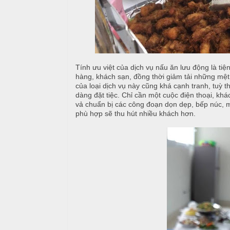
T
đ
r
ủ
ư
n
m
g
ó
Tính ưu việt của dịch vụ nấu ăn lưu động là tiện 
N
n
hàng, khách sạn, đồng thời giảm tải những mệt 
ấ
của loại dịch vụ này cũng khá cạnh tranh, tuỳ 
u
dàng đặt tiệc. Chỉ cần một cuộc điện thoại, kh
M
vả chuẩn bị các công đoạn dọn dẹp, bếp núc, m
e
phù hợp sẽ thu hút nhiều khách hơn.
c
n
ỗ
u
ở
B
À
H
N
o
à
1
n
0
K