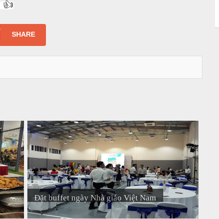
k
👍
SHARE
Đặt buffet ngày Nhà giáo Việt Nam