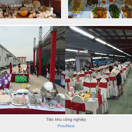
Tiệc Sinh Nhật
Tiệc Cưới
TIỆC CƯỚI
Prev
Next