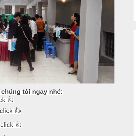
 chúng tôi ngay nhé:
ick
👍
click
👍
click
👍