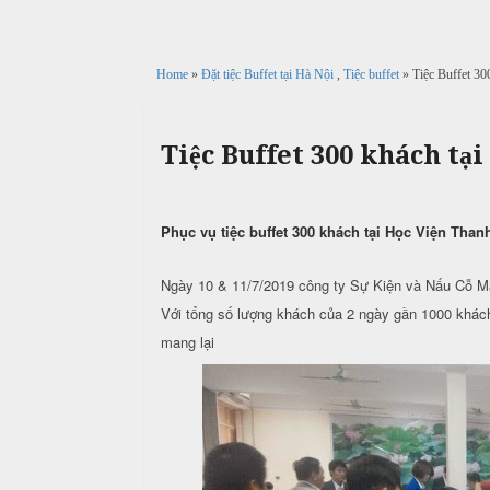
c
n
ả
ô
h
C
i
n
ư
Home
»
Đặt tiệc Buffet tại Hà Nội
,
Tiệc buffet
» Tiệc Buffet 30
g
X
ớ
P
u
i
h
n
â
ò
Tiệc Buffet 300 khách tạ
g
n
n
h
N
g
M
i
ẫ
Phục vụ tiệc buffet 300 khách tại Học Viện Than
e
ệ
u
n
p
u
Ngày 10 & 11/7/2019 công ty Sự Kiện và Nấu Cỗ Mạn
c
ỗ
Với tổng số lượng khách của 2 ngày gần 1000 khách
T
mang lại
C
r
B
ỗ
u
a
y
G
ề
Đ
i
n
ì
ỗ
n