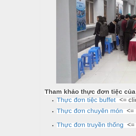
T
đ
r
ủ
ư
n
m
g
ó
N
n
ấ
u
M
e
c
n
ỗ
u
ở
Tham khảo thực đơn tiệc của
B
À
Thực đơn tiệc buffet
<= cl
H
N
o
Thực đơn chuyên món
<= 
à
1
n
Thực đơn truyền thống
<= 
0
K