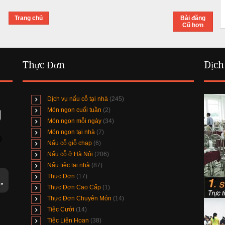
Trang chủ
Bài đăng
Cũ hơn
Thực Đơn
Dịch
Dịch vụ nấu cỗ tại nhà
(245)
Món ngon cuối tuần
(2)
Món ngon mỗi ngày
(34)
Món ngon tại nhà
(7)
Nấu cỗ giỗ chạp
(6)
Nấu cỗ ở Hà Nội
(206)
Nấu tiệc tại nhà
(87)
Thực Đơn
(17)
Thực Đơn Cao Cấp
(1)
Thực Đơn Chuyên Món
(14)
Tiệc Cưới
(14)
Tiệc Liên Hoan
(38)