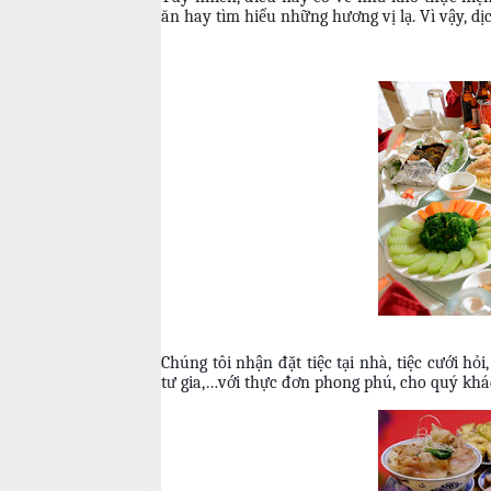
i
ăn hay tìm hiểu những hương vị lạ. Vì vậy, dị
u
ệ
c
c
M
ỗ
C
e
ư
n
T
ớ
u
â
i
y
T
C
i
h
H
ệ
u
ồ
c
y
N
ê
ẫ
S
n
u
i
Chúng tôi nhận đặt tiệc tại nhà, tiệc cưới hỏi, 
n
M
tư gia,…với thực đơn phong phú, cho quý khác
c
h
ó
ỗ
n
N
H
h
M
o