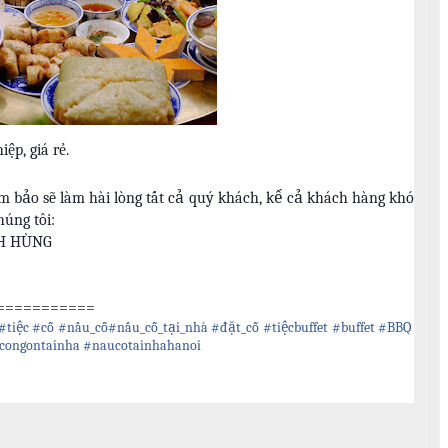
iệp, giá rẻ.
 bảo sẽ làm hài lòng tất cả quý khách, kể cả khách hàng khó
húng tôi:
NH HÙNG
===========
#tiệc
#cỗ
#nấu_cỗ
#nấu_cỗ_tại_nhà
#đặt_cỗ
#tiệcbuffet
#buffet
#BBQ
congontainha
#naucotainhahanoi