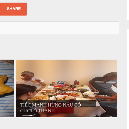
SHARE
TIỆC MẠNH HÙNG NẪU CỖ
CƯỚI Ở THANH ...