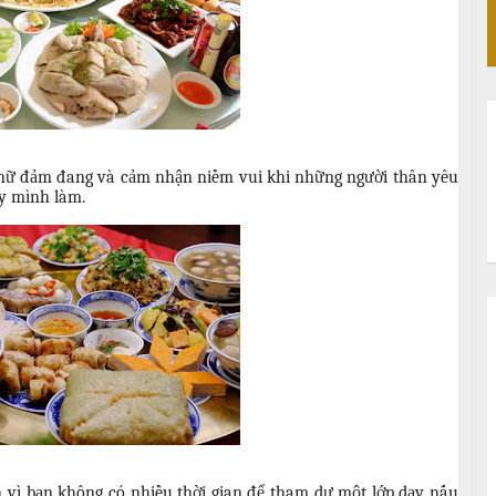
nữ đảm đang và cảm nhận niềm vui khi những người thân yêu
y mình làm.
n vì bạn không có nhiều thời gian để tham dự một lớp dạy nấu