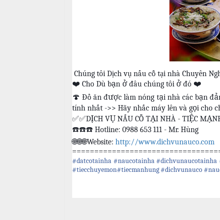
ậ
e
à
t
n
n
u
g
C
M
T
a
a
i
o
i
Chúng tôi Dịch vụ nấu cỗ tại nhà Chuyên Ngh
ệ
N
❤
Cho Dù bạn ở đâu chúng tôi ở đó
❤
c
C
ẫ
🍄
Đồ ăn được làm nóng tại nhà các bạn đảm
ấ
u
tính nhất ->> Hãy nhấc máy lên và gọi cho c
B
p
✅✅
DỊCH VỤ NẤU CỖ TẠI NHÀ - TIỆC MẠ
u
c
☎
☎
☎
Hotline: 0988 653 111 - Mr. Hùng
f
ỗ
f
🌐🌐🌐
Website:
http://www.dichvunauco.com
=================================
e
M
H
#datcotainha
#naucotainha
#dichvunaucotainha
t
e
a
#tiecchuyemon
#tiecmanhung
#dichvunauco
#nau
n
i
u
B
C
à
Á