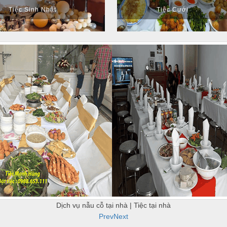
Tiệc Sinh Nhật
Tiệc Cưới
Dịch vụ nẫu cỗ tại nhà | Tiệc tại nhà
Prev
Next