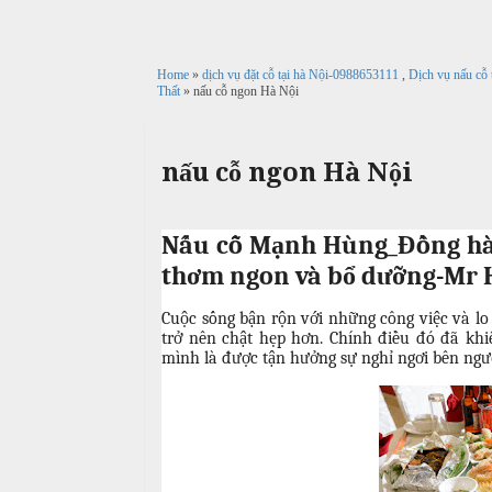
c
n
ả
ô
h
C
i
n
ư
Home
»
dịch vụ đặt cỗ tại hà Nội-0988653111
,
Dịch vụ nấu cỗ
Thất
» nấu cỗ ngon Hà Nội
g
X
ớ
P
u
i
h
n
â
ò
nấu cỗ ngon Hà Nội
g
n
n
h
N
g
M
i
ẫ
e
Nấu cỗ Mạnh Hùng_Đồng hàn
ệ
u
n
p
thơm ngon và bổ dưỡng-Mr 
u
c
ỗ
Cuộc sống bận rộn với những công việc và lo
T
trở nên chật hẹp hơn. Chính điều đó đã khi
C
r
mình là được tận hưởng sự nghỉ ngơi bên ngư
B
ỗ
u
a
y
G
ề
Đ
i
n
ì
ỗ
n